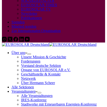
SOLARZEITALTER
EUROSOLAR TIMES
EUROSOLAR TV
Newsletter
Publikationen
Spenden
Mitglied werden
Zur Internationalen Organisation
Über uns
Unsere Mission & Geschichte
Forderungen
Vorstand deutsche Sektion
Organe von EUROSOLAR e.V.
Geschäftsstelle & Kontakt
Netzwerk
Über Hermann Scheer
Alle Sektionen
Veranstaltungen
Alle Veranstaltungen
IRES-Konferenz
Stadtwerke mit Erneuerbaren Energien-Konferenz