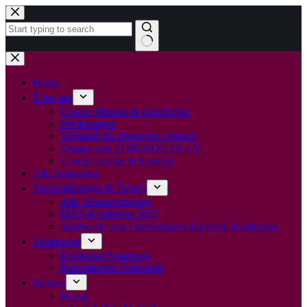
Zum
Inhalt
springen
Keine
Ergebnisse
Home
Über uns
Unsere Mission & Geschichte
Forderungen
Vorstand der deutschen Sektion
Organe von EUROSOLAR e.V.
Geschäftsstelle & Kontakt
Alle Sektionen
Veranstaltungen & Tickets
Alle Veranstaltungen
IRES-Konferenz 2022
Stadtwerke mit Erneuerbaren Energien-Konferenz
Solarpreise
Deutscher Solarpreis
Europäischer Solarpreis
Medien
Presse