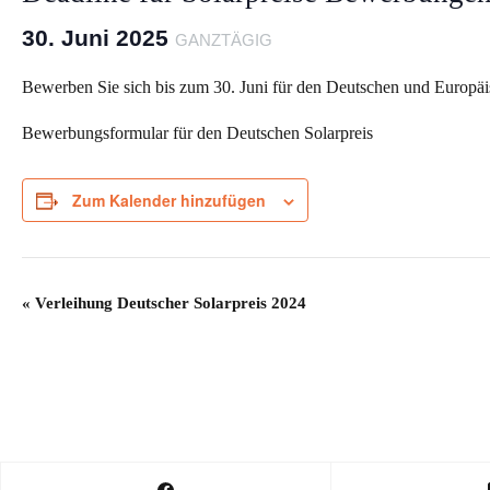
30. Juni 2025
GANZTÄGIG
Bewerben Sie sich bis zum 30. Juni für den Deutschen und Europäi
Bewerbungsformular für den Deutschen Solarpreis
Zum Kalender hinzufügen
V
«
Verleihung Deutscher Solarpreis 2024
e
r
a
n
s
t
a
l
t