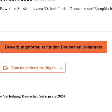
Bewerben Sie sich bis zum 30. Juni für den Deutschen und Europäisch
Bewerbungsformular für den Deutschen Solarpreis
Zum Kalender hinzufügen
V
«
Verleihung Deutscher Solarpreis 2024
e
r
a