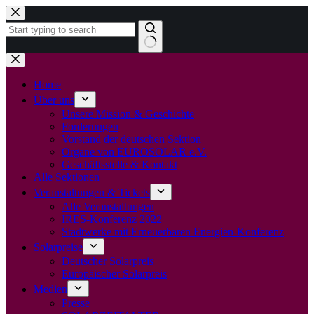
Zum
Inhalt
springen
Keine
Ergebnisse
Home
Über uns
Unsere Mission & Geschichte
Forderungen
Vorstand der deutschen Sektion
Organe von EUROSOLAR e.V.
Geschäftsstelle & Kontakt
Alle Sektionen
Veranstaltungen & Tickets
Alle Veranstaltungen
IRES-Konferenz 2022
Stadtwerke mit Erneuerbaren Energien-Konferenz
Solarpreise
Deutscher Solarpreis
Europäischer Solarpreis
Medien
Presse