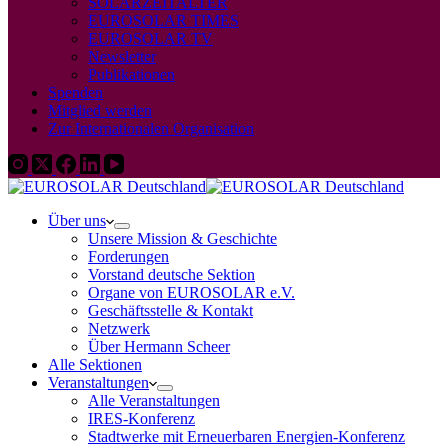
SOLARZEITALTER
EUROSOLAR TIMES
EUROSOLAR TV
Newsletter
Publikationen
Spenden
Mitglied werden
Zur Internationalen Organisation
Über uns
Unsere Mission & Geschichte
Forderungen
Vorstand deutsche Sektion
Organe von EUROSOLAR e.V.
Geschäftsstelle & Kontakt
Netzwerk
Über Hermann Scheer
Alle Sektionen
Veranstaltungen
Alle Veranstaltungen
IRES-Konferenz
Stadtwerke mit Erneuerbaren Energien-Konferenz