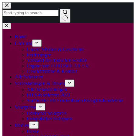
Zum
Inhalt
springen
Keine
Ergebnisse
Home
Über uns
Unsere Mission & Geschichte
Forderungen
Vorstand der deutschen Sektion
Organe von EUROSOLAR e.V.
Geschäftsstelle & Kontakt
Alle Sektionen
Veranstaltungen & Tickets
Alle Veranstaltungen
IRES-Konferenz 2022
Stadtwerke mit Erneuerbaren Energien-Konferenz
Solarpreise
Deutscher Solarpreis
Europäischer Solarpreis
Medien
Presse