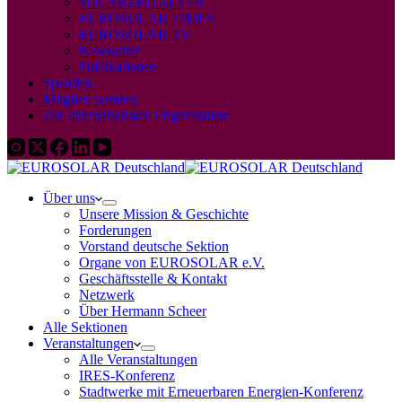
SOLARZEITALTER
EUROSOLAR TIMES
EUROSOLAR TV
Newsletter
Publikationen
Spenden
Mitglied werden
Zur Internationalen Organisation
Über uns
Unsere Mission & Geschichte
Forderungen
Vorstand deutsche Sektion
Organe von EUROSOLAR e.V.
Geschäftsstelle & Kontakt
Netzwerk
Über Hermann Scheer
Alle Sektionen
Veranstaltungen
Alle Veranstaltungen
IRES-Konferenz
Stadtwerke mit Erneuerbaren Energien-Konferenz