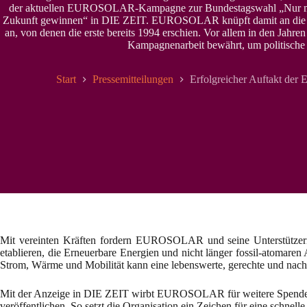
der aktuellen EUROSOLAR-Kampagne zur Bundestagswahl „Nur mit
Zukunft gewinnen“ in DIE ZEIT. EUROSOLAR knüpft damit an die e
an, von denen die erste bereits 1994 erschien. Vor allem in den Jahr
Kampagnenarbeit bewährt, um politische 
Start
Pressemitteilungen
Erfolgreicher Auftakt 
Mit vereinten Kräften fordern EUROSOLAR und seine Unterstützeri
etablieren, die Erneuerbare Energien und nicht länger fossil-atomare
Strom, Wärme und Mobilität kann eine lebenswerte, gerechte und nachh
Mit der Anzeige in DIE ZEIT wirbt EUROSOLAR für weitere Spenden 
veröffentlichen. So setzt die Organisation ein Zeichen für eine schnel