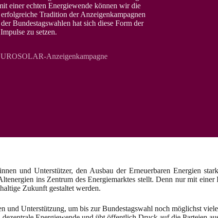
 einer echten Energiewende können wir die
rfolgreiche Tradition der Anzeigenkampagnen
en der Bundestagswahlen hat sich diese Form der
Impulse zu setzen.
der EUROSOLAR-Anzeigenkampagne
nnen und Unterstützer, den Ausbau der Erneuerbaren Energien sta
n Altenergien ins Zentrum des Energiemarktes stellt. Denn nur mit ei
altige Zukunft gestaltet werden.
und Unterstützung, um bis zur Bundestagswahl noch möglichst viele
le, dezentrale Energiewende und übt öffentlich Druck auf die Parteien 