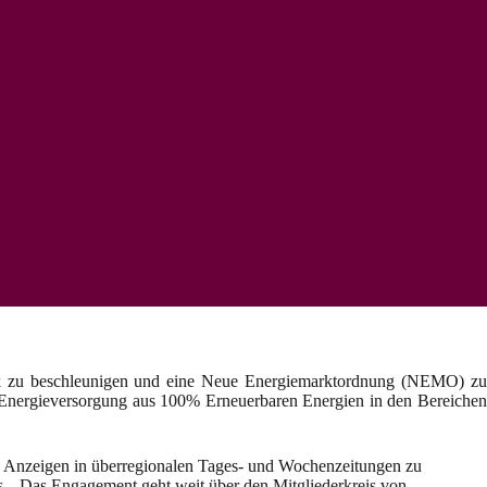
rk zu beschleunigen und eine Neue Energiemarktordnung (NEMO) zu
ner Energieversorgung aus 100% Erneuerbaren Energien in den Bereichen
 Anzeigen in überregionalen Tages- und Wochenzeitungen zu
aus. „Das Engagement geht weit über den Mitgliederkreis von