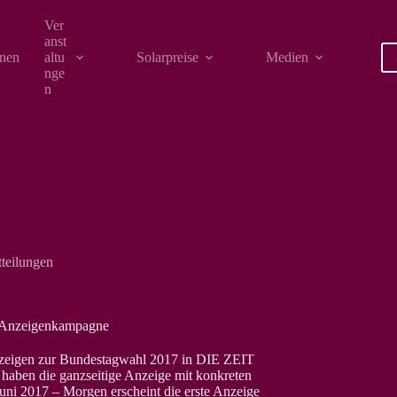
Ver
anst
onen
altu
Solarpreise
Medien
nge
n
tteilungen
-Anzeigenkampagne
eigen zur Bundestagwahl 2017 in DIE ZEIT
 haben die ganzseitige Anzeige mit konkreten
uni 2017 – Morgen erscheint die erste Anzeige