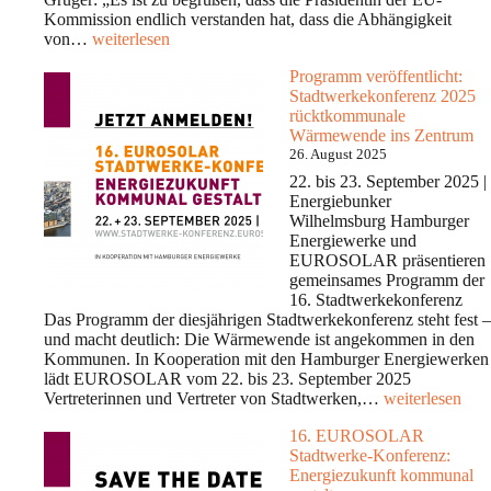
Kommission endlich verstanden hat, dass die Abhängigkeit
Energieunabhängigkeit
von…
weiterlesen
Programm veröffentlicht:
Stadtwerkekonferenz 2025
rücktkommunale
Wärmewende ins Zentrum
26. August 2025
22. bis 23. September 2025 |
Energiebunker
Wilhelmsburg Hamburger
Energiewerke und
EUROSOLAR präsentieren
gemeinsames Programm der
16. Stadtwerkekonferenz
Das Programm der diesjährigen Stadtwerkekonferenz steht fest –
und macht deutlich: Die Wärmewende ist angekommen in den
Kommunen. In Kooperation mit den Hamburger Energiewerken
lädt EUROSOLAR vom 22. bis 23. September 2025
Programm
Vertreterinnen und Vertreter von Stadtwerken,…
weiterlesen
veröffentlicht:
16. EUROSOLAR
Stadtwerkekonf
Stadtwerke-Konferenz:
2025
Energiezukunft kommunal
rücktkommunal