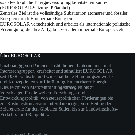
sozialverträgliche Energieversorgung bereitstellen kann«
(EUROSOLAR-Satzung, Präambel).
Zentrales Ziel ist die vollständige Substitution atomarer und fossiler
Energien durch Erneuerbare Energien.
EUROSOLAR versteht sich und arbeitet als internationale politische
Vereinigung, die ihre Aufgaben vor allem innerhalb Europas sieht.
Über EUROSOLAR
Unabhängig von Parteien, Institutionen, Unternehmen und
Interessengruppen erarbeitet und stimuliert EUROSOLAR
seit 1988 politische und wirtschaftliche Handlungsentwürfe
und Konzeptionen zur Einführung Erneuerbarer Energien.
Dies reicht von Markteinführungsstrategien bis zu
Vorschlägen für die weitere Forschungs- und
Entwicklungspolitik, von steuerpolitischen Förderungen bis
zur Rüstungskonversion mit Solarenergie, vom Beitrag der
Solarenergie für den Globalen Süden bis zur Landwirtschafts-,
Verkehrs- und Baupolitik.
Presseinformationen