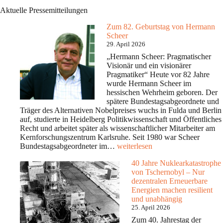
Aktuelle Pressemitteilungen
Zum 82. Geburtstag von Hermann
Scheer
29. April 2026
„Hermann Scheer: Pragmatischer
Visionär und ein visionärer
Pragmatiker“ Heute vor 82 Jahre
wurde Hermann Scheer im
hessischen Wehrheim geboren. Der
spätere Bundestagsabgeordnete und
Träger des Alternativen Nobelpreises wuchs in Fulda und Berlin
auf, studierte in Heidelberg Politikwissenschaft und Öffentliches
Recht und arbeitet später als wissenschaftlicher Mitarbeiter am
Kernforschungszentrum Karlsruhe. Seit 1980 war Scheer
Zum
Bundestagsabgeordneter im…
weiterlesen
82.
40 Jahre Nuklearkatastrophe
Geburtstag
von Tschernobyl – Nur
von
dezentralen Erneuerbare
Hermann
Energien machen resilient
Scheer
und unabhängig
25. April 2026
Zum 40. Jahrestag der