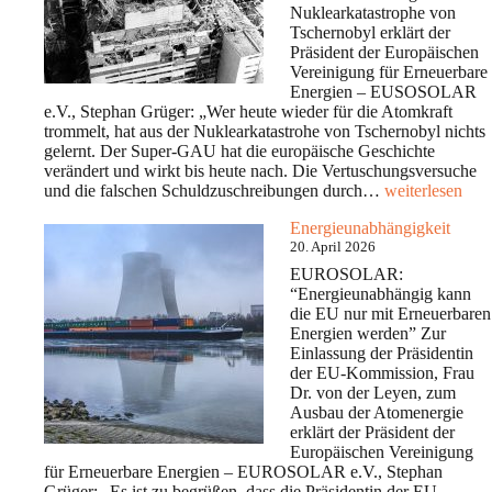
Nuklearkatastrophe von
Tschernobyl erklärt der
Präsident der Europäischen
Vereinigung für Erneuerbare
Energien – EUSOSOLAR
e.V., Stephan Grüger: „Wer heute wieder für die Atomkraft
trommelt, hat aus der Nuklearkatastrohe von Tschernobyl nichts
gelernt. Der Super-GAU hat die europäische Geschichte
verändert und wirkt bis heute nach. Die Vertuschungsversuche
40
und die falschen Schuldzuschreibungen durch…
weiterlesen
Jahre
Energieunabhängigkeit
Nuklearkatastr
20. April 2026
von
Tschernobyl
EUROSOLAR:
–
“Energieunabhängig kann
Nur
die EU nur mit Erneuerbaren
dezentralen
Energien werden” Zur
Erneuerbare
Einlassung der Präsidentin
Energien
der EU-Kommission, Frau
machen
Dr. von der Leyen, zum
resilient
Ausbau der Atomenergie
und
erklärt der Präsident der
unabhängig
Europäischen Vereinigung
für Erneuerbare Energien – EUROSOLAR e.V., Stephan
Grüger: „Es ist zu begrüßen, dass die Präsidentin der EU-