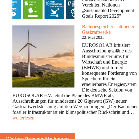
Vereinten Nationen
„Sustainable Development
Goals Report 2025″
Batteriespeicher statt neuer
Gaskraftwerke
22. Mai 2025
EUROSOLAR kritisiert
Ausschreibungspläne des
Bundesministeriums für
Wirtschaft und Energie
(BMWE) und fordert
konsequente Förderung von
Speichern für ein
erneuerbares Energiesystem
Die deutsche Sektion von
EUROSOLAR e.V. lehnt die Pläne des BMWE ab,
Ausschreibungen für mindestens 20 Gigawatt (GW) neuer
Gaskraftwerksleistung auf den Weg zu bringen. „Der Bau neuer
Ba
fossiler Infrastruktur ist ein klimapolitischer Rückschritt und…
st
weiterlesen
n
G
Weitere Pressemitteilungen