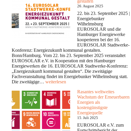
gestalten
Wärmewende
26. August 2025
ins
Zentrum
22. bis 23. September 2025 |
Energiebunker
Wilhelmsburg
EUROSOLAR und die
Hamburger Energiewerke
kooperieren bei der 16.
EUROSOLAR Stadtwerke-
Konferenz: Energiezukunft kommunal gestalten.
Bonn/Hamburg. Vom 22. bis 23. September 2025 veranstaltet
EUROSOLAR e.V. in Kooperation mit den Hamburger
Energiewerken die 16. EUROSOLAR Stadtwerke-Konferenz:
„Energiezukunft kommunal gestalten“. Die zweitägige
Fachveranstaltung findet im Energiebunker Wilhelmsburg statt.
16.
Die zweitägige…
weiterlesen
EUROSOLAR
Rasantes weltweites
Stadtwerke-
Wachstum der Erneuerbaren
Konferenz:
Energien als
Energiezukunft
kostengünstigste
kommunal
Energiequelle
gestalten
15. Juli 2025
EUROSOLAR e.V. zum
Fortschrittsbericht der