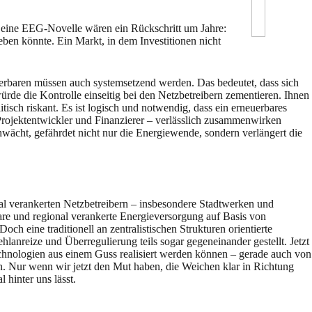
d eine EEG-Novelle wären ein Rückschritt um Jahre:
ben könnte. Ein Markt, in dem Investitionen nicht
uerbaren müssen auch systemsetzend werden. Das bedeutet, dass sich
rde die Kontrolle einseitig bei den Netzbetreibern zementieren. Ihnen
isch riskant. Es ist logisch und notwendig, dass ein erneuerbares
Projektentwickler und Finanzierer – verlässlich zusammenwirken
schwächt, gefährdet nicht nur die Energiewende, sondern verlängert die
al verankerten Netzbetreibern – insbesondere Stadtwerken und
are und regional verankerte Energieversorgung auf Basis von
ch eine traditionell an zentralistischen Strukturen orientierte
lanreize und Überregulierung teils sogar gegeneinander gestellt. Jetzt
chnologien aus einem Guss realisiert werden können – gerade auch von
Nur wenn wir jetzt den Mut haben, die Weichen klar in Richtung
 hinter uns lässt.