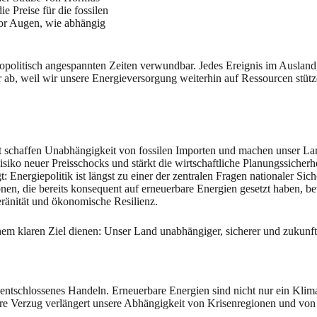
e Preise für die fossilen
vor Augen, wie abhängig
geopolitisch angespannten Zeiten verwundbar. Jedes Ereignis im Ausla
ahr ab, weil wir unsere Energieversorgung weiterhin auf Ressourcen stütze
t schaffen Unabhängigkeit von fossilen Importen und machen unser La
siko neuer Preisschocks und stärkt die wirtschaftliche Planungssicherhe
: Energiepolitik ist längst zu einer der zentralen Fragen nationaler Si
gionen, die bereits konsequent auf erneuerbare Energien gesetzt haben,
eränität und ökonomische Resilienz.
einem klaren Ziel dienen: Unser Land unabhängiger, sicherer und zukunf
entschlossenes Handeln. Erneuerbare Energien sind nicht nur ein Klimap
ere Verzug verlängert unsere Abhängigkeit von Krisenregionen und von 