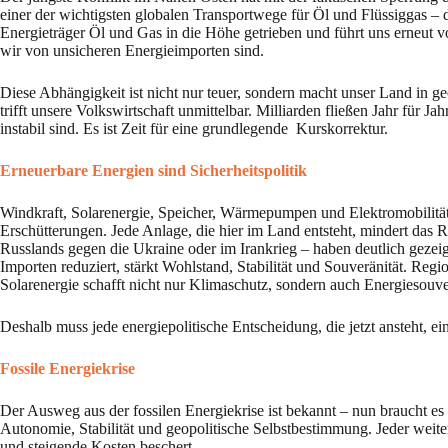
einer der wichtigsten globalen Transportwege für Öl und Flüssiggas – di
Energieträger Öl und Gas in die Höhe getrieben und führt uns erneut 
wir von unsicheren Energieimporten sind.
Diese Abhängigkeit ist nicht nur teuer, sondern macht unser Land in 
trifft unsere Volkswirtschaft unmittelbar. Milliarden fließen Jahr für J
instabil sind. Es ist Zeit für eine grundlegende Kurskorrektur.
Erneuerbare Energien sind Sicherheitspolitik
Windkraft, Solarenergie, Speicher, Wärmepumpen und Elektromobilitä
Erschütterungen. Jede Anlage, die hier im Land entsteht, mindert das Ri
Russlands gegen die Ukraine oder im Irankrieg – haben deutlich gezeigt
Importen reduziert, stärkt Wohlstand, Stabilität und Souveränität. Re
Solarenergie schafft nicht nur Klimaschutz, sondern auch Energiesouv
Deshalb muss jede energiepolitische Entscheidung, die jetzt ansteht, 
Fossile Energiekrise
Der Ausweg aus der fossilen Energiekrise ist bekannt – nun braucht es 
Autonomie, Stabilität und geopolitische Selbstbestimmung. Jeder weit
und steigende Kosten beschert.