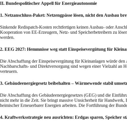
II. Bundespolitischer Appell für Energieautonomie
1. Netzanschluss‑Paket: Netzengpässe lösen, nicht den Ausbau br
Sinkende Redispatch‑Kosten rechtfertigen keinen Ausbau‑ oder Anschl
Kooperation von EE-Erzeugern, Netz- und Speicherbetreibern zu lösen
werden.
2. EEG 2027: Hemmnisse weg statt Einspeisevergütung für Kleinan
Die Abschaffung der Einspeisevergütung für Kleinanlagen würde den 
Nachbarschafts‑ und Direktversorgung sind wegen einer Vielzahl an He
verteuern.
3. Gebäudeenergiegesetz beibehalten – Wärmewende stabil umset
Die Abschaffung des Gebäudeenergiegesetzes (GEG) und die Einführun
nicht mehr in die Zeit. Sie bringt massive Unsicherheit für Handwer
heimischer Erneuerbarer Energien arbeiten. Die Fortführung der Bund
4. Kraftwerksstrategie neu ausrichten: Erdgas sparen, Speicher s