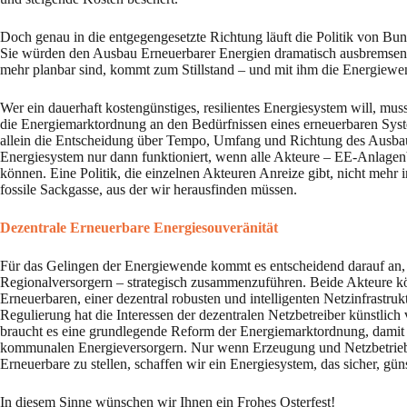
Doch genau in die entgegengesetzte Richtung läuft die Politik von Bu
Sie würden den Ausbau Erneuerbarer Energien dramatisch ausbremsen, w
mehr planbar sind, kommt zum Stillstand – und mit ihm die Energiewe
Wer ein dauerhaft kostengünstiges, resilientes Energiesystem will, m
die Energiemarktordnung an den Bedürfnissen eines erneuerbaren Syste
allein die Entscheidung über Tempo, Umfang und Richtung des Ausbaus zu
Energiesystem nur dann funktioniert, wenn alle Akteure – EE-Anlagenb
können. Eine Politik, die einzelnen Akteuren Anreize gibt, nicht mehr i
fossile Sackgasse, aus der wir herausfinden müssen.
Dezentrale Erneuerbare Energiesouveränität
Für das Gelingen der Energiewende kommt es entscheidend darauf an, 
Regionalversorgern – strategisch zusammenzuführen. Beide Akteure kön
Erneuerbaren, einer dezentral robusten und intelligenten Netzinfrastruk
Regulierung hat die Interessen der dezentralen Netzbetreiber künstlich
braucht es eine grundlegende Reform der Energiemarktordnung, damit 
kommunalen Energieversorgern. Nur wenn Erzeugung und Netzbetrieb 
Erneuerbare zu stellen, schaffen wir ein Energiesystem, das sicher, günst
In diesem Sinne wünschen wir Ihnen ein Frohes Osterfest!