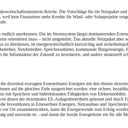
ndeswirtschaftsministerin Reiche. Die Vorschläge für ein Netzpaket un
eil kein Finanzierer mehr Kredite für Wind- oder Solarprojekte verge
nde.
uss endlich anerkennen: Die im Stromsystem längst dominierenden Erne
ms orientieren muss – nicht umgekehrt. Das aktuelle Netzpaket aber wü
 überlassen, ist energiewirtschaftlich kurzsichtig und sicherheitspolit
etreiber, Netzbetreiber, Speicheranbieter, kommunale Bürgerenergie, 
n die Infrastruktur der Zukunft zu investieren, und andere strukturell 
die dezentral erzeugten Erneuerbaren Energien mit den ebenso dezentr
nen auf die gleichen Ziele ausgerichtet werden: eine sichere, bezahlb
tur mit Speichern und bidirektionalen Fähigkeiten von Elektromobilen. Do
 von denen der dezentralen EE-Anlagenbetreibern getrennt und durch Feh
die Investitionen in Erneuerbare Energien, Netzausbau und Speicherte
vor Ort zusammenwirken, kann die Energiewende zum Erfolg werden. 
ig und souverän ist – und damit die fossile Energiekrise ein für alle Mal