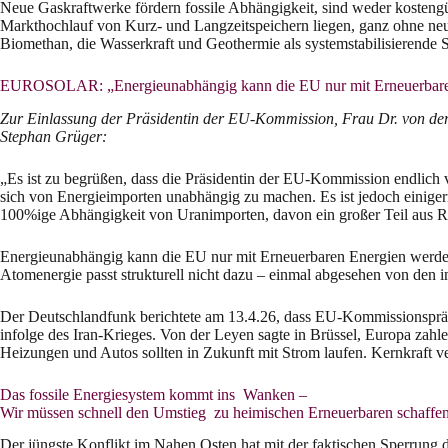
Neue Gaskraftwerke fördern fossile Abhängigkeit, sind weder kostengü
Markthochlauf von Kurz‑ und Langzeitspeichern liegen, ganz ohne neu
Biomethan, die Wasserkraft und Geothermie als systemstabilisierende S
EUROSOLAR: „Energieunabhängig kann die EU nur mit Erneuerbare
Zur Einlassung der Präsidentin der EU-Kommission, Frau Dr. von de
Stephan Grüger:
„Es ist zu begrüßen, dass die Präsidentin der EU-Kommission endlich v
sich von Energieimporten unabhängig zu machen. Es ist jedoch einiger
100%ige Abhängigkeit von Uranimporten, davon ein großer Teil aus Ru
Energieunabhängig kann die EU nur mit Erneuerbaren Energien werden. 
Atomenergie passt strukturell nicht dazu – einmal abgesehen von den
Der Deutschlandfunk berichtete am 13.4.26, dass EU-Kommissionspräsid
infolge des Iran-Krieges. Von der Leyen sagte in Brüssel, Europa zahl
Heizungen und Autos sollten in Zukunft mit Strom laufen. Kernkraft 
Das fossile Energiesystem kommt ins Wanken –
Wir müssen schnell den Umstieg zu heimischen Erneuerbaren schaffe
Der jüngste Konflikt im Nahen Osten hat mit der faktischen Sperrung