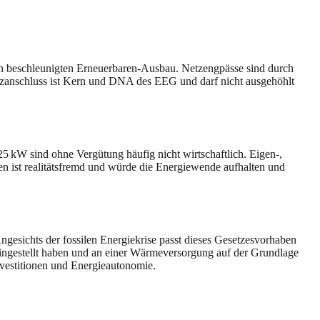
en beschleunigten Erneuerbaren‑Ausbau. Netzengpässe sind durch
tzanschluss ist Kern und DNA des EEG und darf nicht ausgehöhlt
 kW sind ohne Vergütung häufig nicht wirtschaftlich. Eigen‑,
n ist realitätsfremd und würde die Energiewende aufhalten und
sichts der fossilen Energiekrise passt dieses Gesetzesvorhaben
ingestellt haben und an einer Wärmeversorgung auf der Grundlage
nvestitionen und Energieautonomie.