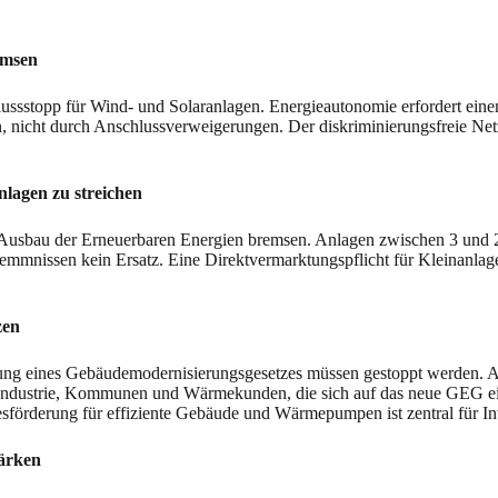
emsen
ussstopp für Wind‑ und Solaranlagen. Energieautonomie erfordert ein
, nicht durch Anschlussverweigerungen. Der diskriminierungsfreie Ne
lagen zu streichen
Ausbau der Erneuerbaren Energien bremsen. Anlagen zwischen 3 und 25
mmnissen kein Ersatz. Eine Direktvermarktungspflicht für Kleinanlage
zen
g eines Gebäudemodernisierungsgesetzes müssen gestoppt werden. Ange
k, Industrie, Kommunen und Wärmekunden, die sich auf das neue GEG e
esförderung für effiziente Gebäude und Wärmepumpen ist zentral für I
tärken