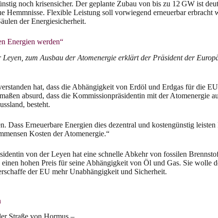
nstig noch krisensicher. Der geplante Zubau von bis zu 12 GW ist deut
e Hemmnisse. Flexible Leistung soll vorwiegend erneuerbar erbracht w
äulen der Energiesicherheit.
n Energien werden“
r Leyen, zum Ausbau der Atomenergie erklärt der Präsident der Euro
erstanden hat, dass die Abhängigkeit von Erdöl und Erdgas für die EU s
maßen absurd, dass die Kommissionpräsidentin mit der Atomenergie ausg
ssland, besteht.
Dass Erneuerbare Energien dies dezentral und kostengünstig leisten kö
 immensen Kosten der Atomenergie.“
entin von der Leyen hat eine schnelle Abkehr von fossilen Brennstoff
e einen hohen Preis für seine Abhängigkeit von Öl und Gas. Sie wolle 
verschaffe der EU mehr Unabhängigkeit und Sicherheit.
n
 der Straße von Hormus –