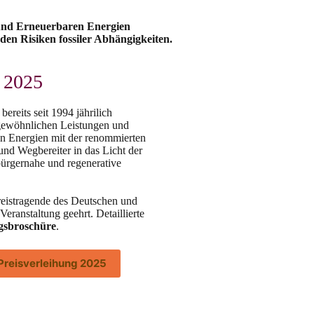
und Erneuerbaren Energien
en Risiken fossiler Abhängigkeiten.
s 2025
reits seit 1994 jährilich
rgewöhnlichen Leistungen und
n Energien mit der renommierten
nd Wegbereiter in das Licht der
 bürgernahe und regenerative
eistragende des Deutschen und
eranstaltung geehrt. Detaillierte
sbroschüre
.
Preisverleihung 2025