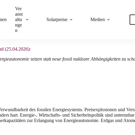
Ver
anst
onen
altu
Solarpreise
Medien
nge
n
d (25.04.2026):
ergieautonomie setzen statt neue fossil nukleare Abhängigkeiten zu sch
le Verwundbarkeit des fossilen Energiesystems. Preisexplosionen und Ve
s hart. Energie‑, Wirtschafts‑ und Sicherheitspolitik sind untrennbar
rkapazitäten zur Erlangung von Energieautonomie. Erdgas und Atomene