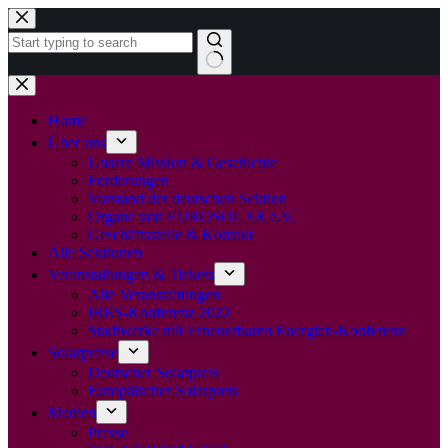
Zum
Inhalt
springen
Keine
Ergebnisse
Home
Über uns
Unsere Mission & Geschichte
Forderungen
Vorstand der deutschen Sektion
Organe von EUROSOLAR e.V.
Geschäftsstelle & Kontakt
Alle Sektionen
Veranstaltungen & Tickets
Alle Veranstaltungen
IRES-Konferenz 2022
Stadtwerke mit Erneuerbaren Energien-Konferenz
Solarpreise
Deutscher Solarpreis
Europäischer Solarpreis
Medien
Presse