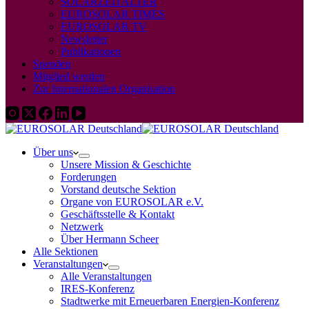
SOLARZEITALTER
EUROSOLAR TIMES
EUROSOLAR TV
Newsletter
Publikationen
Spenden
Mitglied werden
Zur Internationalen Organisation
Über uns
Unsere Mission & Geschichte
Forderungen
Vorstand deutsche Sektion
Organe von EUROSOLAR e.V.
Geschäftsstelle & Kontakt
Netzwerk
Über Hermann Scheer
Alle Sektionen
Veranstaltungen
Alle Veranstaltungen
IRES-Konferenz
Stadtwerke mit Erneuerbaren Energien-Konferenz