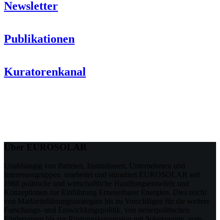
Newsletter
Publikationen
Kuratorenkanal
Über EUROSOLAR
Unabhängig von Parteien, Institutionen, Unternehmen und
Interessengruppen erarbeitet und stimuliert EUROSOLAR seit
1988 politische und wirtschaftliche Handlungsentwürfe und
Konzeptionen zur Einführung Erneuerbarer Energien. Dies reicht
von Markteinführungsstrategien bis zu Vorschlägen für die weitere
Forschungs- und Entwicklungspolitik, von steuerpolitischen
Förderungen bis zur Rüstungskonversion mit Solarenergie, vom