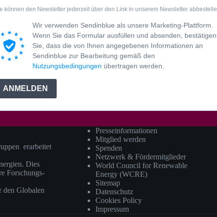
e können den Newsletter jederzeit über den Link in unserem Newsletter abbestelle
Wir verwenden Sendinblue als unsere Marketing-Plattform.
Wenn Sie das Formular ausfüllen und absenden, bestätigen
Sie, dass die von Ihnen angegebenen Informationen an
Sendinblue zur Bearbeitung gemäß den
Nutzungsbedingungen
übertragen werden.
ANMELDEN
Presseinformationen
Mitglied werden
ruppen erarbeitet
Spenden
Netzwerk & Fördermitglieder
ergien. Dies
World Council for Renewable
ere Forschungs-
Energy (WCRE)
Sitemap
r den Globalen
Datenschutz
Cookies Policy
Impressum