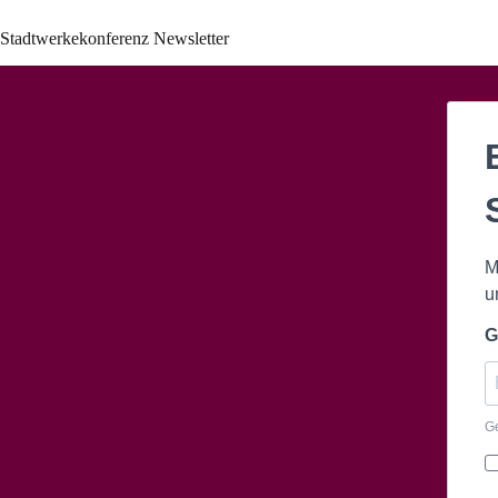
Stadtwerkekonferenz Newsletter
M
u
G
Ge