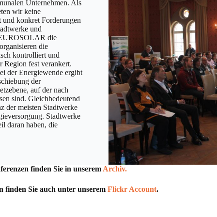
mmunalen Unternehmen. Als
ten wir keine
t und konkret Forderungen
Stadtwerke und
von EUROSOLAR die
organisieren die
ch kontrolliert und
 Region fest verankert.
ei der Energiewende ergibt
schiebung der
etzebene, auf der nach
en sind. Gleichbedeutend
z der meisten Stadtwerke
gieversorgung. Stadtwerke
l daran haben, die
enzen finden Sie in unserem
Archiv.
finden Sie auch unter unserem
Flickr Account
.