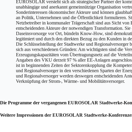
EUROSOLAR versteht sich als strategischer Partner der ko
unabhängige und anerkannt gemeinnützige Organisation vertre
Sonderinteressen ökonomischer Akteure und können glaubhaf
an Politik, Unternehmen und die Öffentlichkeit formulieren. 
Netzbetreiber in kommunaler Trägerschaft sind aus Sicht 
entscheidenden Akteure der notwendigen Transformation. Sie 
Daseinsvorsorge vor Ort, bündeln Know-How, sind demokratis
legitimiert und durch den direkten Bezug zu den Kunden in der
Die Schlüsselstellung der Stadtwerke und Regionalversorger b
sich aus verschiedenen Gründen: Am wichtigsten sind die Ver
Erzeugungskapazitäten vom Übertragungsnetz auf die Verteiln
Angaben des VKU derzeit 97 % aller EE-Anlagen angeschloss
ist in beginnenden Zeiten der Sektorenkopplung die Kompeten
und Regionalversorger in den verschiedenen Sparten der Ener
und Regionalversorger werden deswegen entscheidenden Antei
Verknüpfung der Strom-, Wärme- und Mobilitätsversorger.
Die Programme der vergangenen EUROSOLAR Stadtwerke-Konfer
Weitere Impressionen der EUROSOLAR Stadtwerke-Konferenzen 