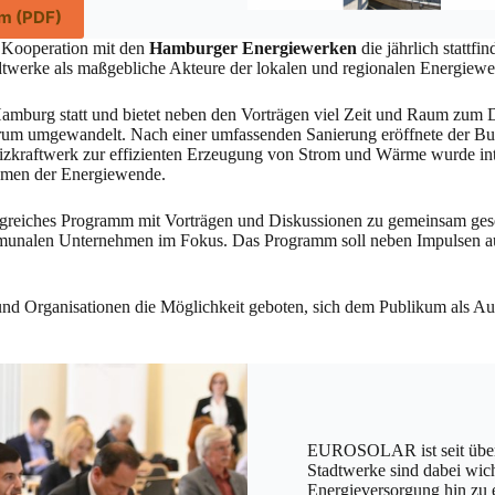
m (PDF)
n Kooperation mit den
Hamburger Energiewerken
die jährlich statt
dtwerke als maßgebliche Akteure der lokalen und regionalen Energiew
amburg statt und bietet neben den Vorträgen viel Zeit und Raum zu
ntrum umgewandelt. Nach einer umfassenden Sanierung eröffnete der Bu
izkraftwerk zur effizienten Erzeugung von Strom und Wärme wurde integ
hmen der Energiewende.
ngreiches Programm mit Vorträgen und Diskussionen zu gemeinsam ges
unalen Unternehmen im Fokus. Das Programm soll neben Impulsen aus 
d Organisationen die Möglichkeit geboten, sich dem Publikum als Auss
EUROSOLAR ist seit über 3
Stadtwerke sind dabei wich
Energieversorgung hin zu 