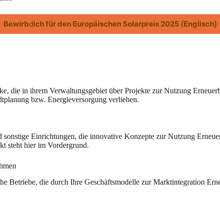
Bewirb
d
ich für den Europäischen Solarpreis 2025 (Englisch)
die in ihrem Verwaltungsgebiet über Projekte zur Nutzung Erneuerba
dtplanung bzw. Energieversorgung verliehen.
d sonstige Einrichtungen, die innovative Konzepte zur Nutzung Erneue
t steht hier im Vordergrund.
nehmen
he Betriebe, die durch Ihre Geschäftsmodelle zur Marktintegration Ern