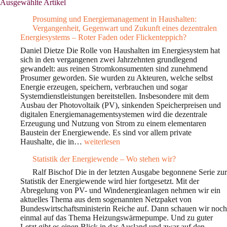
Ausgewählte Artikel
Prosuming und Energiemanagement in Haushalten:
Vergangenheit, Gegenwart und Zukunft eines dezentralen
Energiesystems – Roter Faden oder Flickenteppich?
Daniel Dietze Die Rolle von Haushalten im Energiesystem hat
sich in den vergangenen zwei Jahrzehnten grundlegend
gewandelt: aus reinen Stromkonsumenten sind zunehmend
Prosumer geworden. Sie wurden zu Akteuren, welche selbst
Energie erzeugen, speichern, verbrauchen und sogar
Systemdienstleistungen bereitstellen. Insbesondere mit dem
Ausbau der Photovoltaik (PV), sinkenden Speicherpreisen und
digitalen Energiemanagementsystemen wird die dezentrale
Erzeugung und Nutzung von Strom zu einem elementaren
Baustein der Energiewende. Es sind vor allem private
Prosuming
Haushalte, die in…
weiterlesen
und
Statistik der Energiewende – Wo stehen wir?
Energiemanagement
in
Ralf Bischof Die in der letzten Ausgabe begonnene Serie zur
Haushalten:
Statistik der Energiewende wird hier fortgesetzt. Mit der
Vergangenheit,
Abregelung von PV- und Windenergieanlagen nehmen wir ein
Gegenwart
aktuelles Thema aus dem sogenannten Netzpaket von
und
Bundeswirtschaftsministerin Reiche auf. Dann schauen wir noch
Zukunft
einmal auf das Thema Heizungswärmepumpe. Und zu guter
eines
Letzt gibt es einen Blick in das Ausland und zwar auf den