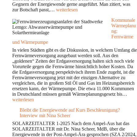
Gegnern der Energiewende gerne angeführt. Man zitiert, was
Statistik
zur Botschaft passt,…
weiterlesen
der
Kommunale
Energiewende
Wärmeplanu
–
ng:
Wo
Fernwärme
stehen
und Wärmepumpe
wir?
In vielen Städten gibt es die Diskussion, in welchem Umfang die
Fernwärmeversorgung ausgebaut werden soll. Aus den
„goldenen“ Zeiten der Erdgasversorgung halten sich noch viele
Vorurteile gegen die Fernwärme hinsichtlich hoher Kosten. Da
die Erdgasversorgung perspektivisch ihrem Ende zugeht, ist die
Fernwärmeversorgung jetzt mit der einzigen Alternative zu
vergleichen, die in großem Stil Öl und Gas im Heizungsbereich
ersetzen kann, der Wärmepumpe. Die etwa 11.000 Kommunen
Kom
in Deutschland müssen gemäß Wärmeplanungsgesetz bis…
Wär
weiterlesen
Fer
Bleibt die Energiewende auf Kurs Beschleunigung?
und
Interview mit Nina Scheer
Wär
SOLARZEITALTER 1-2025 Nach dem Ampel-Aus hat das
SOLARZEITALTER mit Dr. Nina Scheer, MdB, über die
Energiewende in der Post-Ampel-Ära gesprochen (SZA 2/2024,