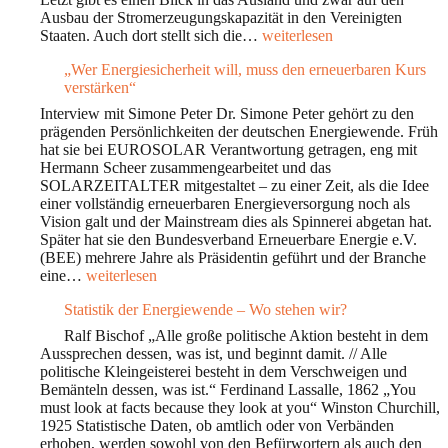
dezentralen
Ausbau der Stromerzeugungskapazität in den Vereinigten
Energiesystems
Statistik
Staaten. Auch dort stellt sich die…
weiterlesen
–
der
Roter
„Wer Energiesicherheit will, muss den erneuerbaren Kurs
Energiewende
Faden
verstärken“
–
oder
Wo
Interview mit Simone Peter Dr. Simone Peter gehört zu den
Flickenteppich?
stehen
prägenden Persönlichkeiten der deutschen Energiewende. Früh
wir?
hat sie bei EUROSOLAR Verantwortung getragen, eng mit
Hermann Scheer zusammengearbeitet und das
SOLARZEITALTER mitgestaltet – zu einer Zeit, als die Idee
einer vollständig erneuerbaren Energieversorgung noch als
Vision galt und der Mainstream dies als Spinnerei abgetan hat.
Später hat sie den Bundesverband Erneuerbare Energie e.V.
(BEE) mehrere Jahre als Präsidentin geführt und der Branche
„Wer
eine…
weiterlesen
Energiesicherheit
Statistik der Energiewende – Wo stehen wir?
will,
muss
Ralf Bischof „Alle große politische Aktion besteht in dem
den
Aussprechen dessen, was ist, und beginnt damit. // Alle
erneuerbaren
politische Kleingeisterei besteht in dem Verschweigen und
Kurs
Bemänteln dessen, was ist.“ Ferdinand Lassalle, 1862 „You
verstärken“
must look at facts because they look at you“ Winston Churchill,
1925 Statistische Daten, ob amtlich oder von Verbänden
erhoben, werden sowohl von den Befürwortern als auch den