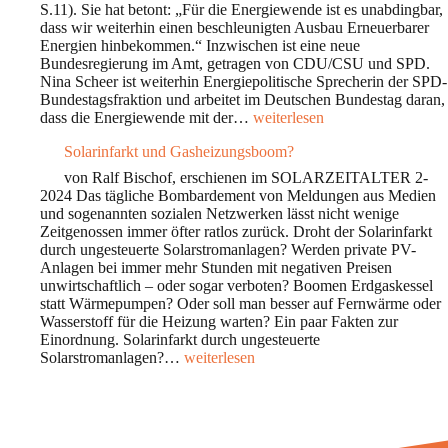
S.11). Sie hat betont: „Für die Energiewende ist es unabdingbar,
dass wir weiterhin einen beschleunigten Ausbau Erneuerbarer
Energien hinbekommen.“ Inzwischen ist eine neue
Bundesregierung im Amt, getragen von CDU/CSU und SPD.
Nina Scheer ist weiterhin Energiepolitische Sprecherin der SPD-
Bundestagsfraktion und arbeitet im Deutschen Bundestag daran,
Bleibt
dass die Energiewende mit der…
weiterlesen
die
Solarinfarkt und Gasheizungsboom?
Energiewende
auf
von Ralf Bischof, erschienen im SOLARZEITALTER 2-
Kurs
2024 Das tägliche Bombardement von Meldungen aus Medien
Beschleunigung?
und sogenannten sozialen Netzwerken lässt nicht wenige
Interview
Zeitgenossen immer öfter ratlos zurück. Droht der Solarinfarkt
mit
durch ungesteuerte Solarstromanlagen? Werden private PV-
Nina
Anlagen bei immer mehr Stunden mit negativen Preisen
Scheer
unwirtschaftlich – oder sogar verboten? Boomen Erdgaskessel
statt Wärmepumpen? Oder soll man besser auf Fernwärme oder
Wasserstoff für die Heizung warten? Ein paar Fakten zur
Einordnung. Solarinfarkt durch ungesteuerte
Solarinfarkt
Solarstromanlagen?…
weiterlesen
und
Gasheizungsboom?