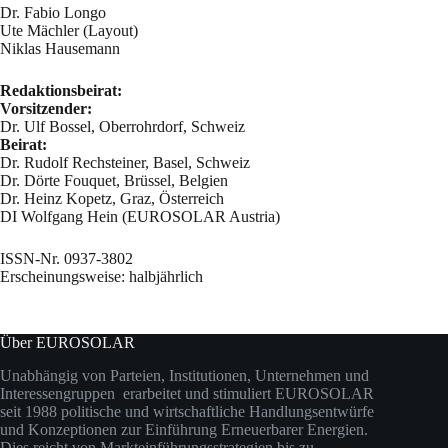
Dr. Fabio Longo
Ute Mächler (Layout)
Niklas Hausemann
Redaktionsbeirat:
Vorsitzender:
Dr. Ulf Bossel, Oberrohrdorf, Schweiz
Beirat:
Dr. Rudolf Rechsteiner, Basel, Schweiz
Dr. Dörte Fouquet, Brüssel, Belgien
Dr. Heinz Kopetz, Graz, Österreich
DI Wolfgang Hein (EUROSOLAR Austria)
ISSN-Nr. 0937-3802
Erscheinungsweise: halbjährlich
Über EUROSOLAR
Unabhängig von Parteien, Institutionen, Unternehmen und
Interessengruppen erarbeitet und stimuliert EUROSOLAR
seit 1988 politische und wirtschaftliche Handlungsentwürfe
und Konzeptionen zur Einführung Erneuerbarer Energien.
Dies reicht von Markteinführungsstrategien bis zu