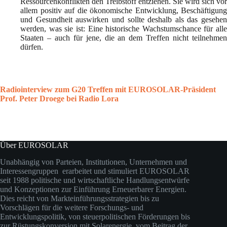
Ressourcenkonflikten den Treibstoff entziehen. Sie wird sich vor
allem positiv auf die ökonomische Entwicklung, Beschäftigung
und Gesundheit auswirken und sollte deshalb als das gesehen
werden, was sie ist: Eine historische Wachstumschance für alle
Staaten – auch für jene, die an dem Treffen nicht teilnehmen
dürfen.
Radiointerview zum G20 Treffen mit EUROSOLAR-Präsident
Prof. Peter Droege bei Radio Lora
Über EUROSOLAR
Unabhängig von Parteien, Institutionen, Unternehmen und
Interessengruppen erarbeitet und stimuliert EUROSOLAR
seit 1988 politische und wirtschaftliche Handlungsentwürfe
und Konzeptionen zur Einführung Erneuerbarer Energien.
Dies reicht von Markteinführungsstrategien bis zu
Vorschlägen für die weitere Forschungs- und
Entwicklungspolitik, von steuerpolitischen Förderungen bis
zur Rüstungskonversion mit Solarenergie, vom Beitrag der