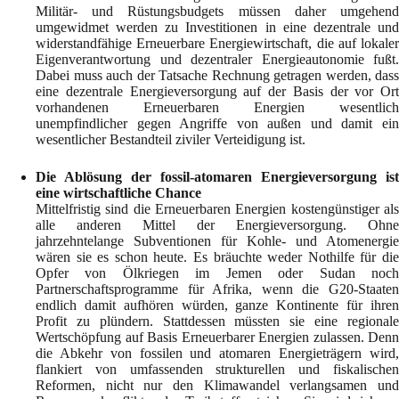
Militär- und Rüstungsbudgets müssen daher umgehend
umgewidmet werden zu Investitionen in eine dezentrale und
widerstandfähige Erneuerbare Energiewirtschaft, die auf lokaler
Eigenverantwortung und dezentraler Energieautonomie fußt.
Dabei muss auch der Tatsache Rechnung getragen werden, dass
eine dezentrale Energieversorgung auf der Basis der vor Ort
vorhandenen Erneuerbaren Energien wesentlich
unempfindlicher gegen Angriffe von außen und damit ein
wesentlicher Bestandteil ziviler Verteidigung ist.
Die Ablösung der fossil-atomaren Energieversorgung ist
eine wirtschaftliche Chance
Mittelfristig sind die Erneuerbaren Energien kostengünstiger als
alle anderen Mittel der Energieversorgung. Ohne
jahrzehntelange Subventionen für Kohle- und Atomenergie
wären sie es schon heute. Es bräuchte weder Nothilfe für die
Opfer von Ölkriegen im Jemen oder Sudan noch
Partnerschaftsprogramme für Afrika, wenn die G20-Staaten
endlich damit aufhören würden, ganze Kontinente für ihren
Profit zu plündern. Stattdessen müssten sie eine regionale
Wertschöpfung auf Basis Erneuerbarer Energien zulassen. Denn
die Abkehr von fossilen und atomaren Energieträgern wird,
flankiert von umfassenden strukturellen und fiskalischen
Reformen, nicht nur den Klimawandel verlangsamen und