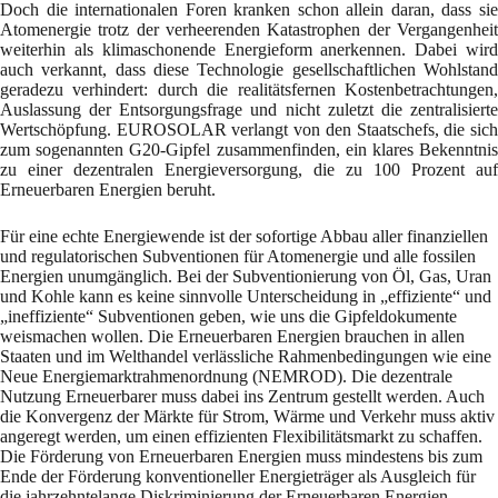
Doch die internationalen Foren kranken schon allein daran, dass sie
Atomenergie trotz der verheerenden Katastrophen der Vergangenheit
weiterhin als klimaschonende Energieform anerkennen. Dabei wird
auch verkannt, dass diese Technologie gesellschaftlichen Wohlstand
geradezu verhindert: durch die realitätsfernen Kostenbetrachtungen,
Auslassung der Entsorgungsfrage und nicht zuletzt die zentralisierte
Wertschöpfung. EUROSOLAR verlangt von den Staatschefs, die sich
zum sogenannten G20-Gipfel zusammenfinden, ein klares Bekenntnis
zu einer dezentralen Energieversorgung, die zu 100 Prozent auf
Erneuerbaren Energien beruht.
Für eine echte Energiewende ist der sofortige Abbau aller finanziellen
und regulatorischen Subventionen für Atomenergie und alle fossilen
Energien unumgänglich. Bei der Subventionierung von Öl, Gas, Uran
und Kohle kann es keine sinnvolle Unterscheidung in „effiziente“ und
„ineffiziente“ Subventionen geben, wie uns die Gipfeldokumente
weismachen wollen. Die Erneuerbaren Energien brauchen in allen
Staaten und im Welthandel verlässliche Rahmenbedingungen wie eine
Neue Energiemarktrahmenordnung (NEMROD). Die dezentrale
Nutzung Erneuerbarer muss dabei ins Zentrum gestellt werden. Auch
die Konvergenz der Märkte für Strom, Wärme und Verkehr muss aktiv
angeregt werden, um einen effizienten Flexibilitätsmarkt zu schaffen.
Die Förderung von Erneuerbaren Energien muss mindestens bis zum
Ende der Förderung konventioneller Energieträger als Ausgleich für
die jahrzehntelange Diskriminierung der Erneuerbaren Energien