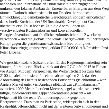
nationalen und internationalen Hindernisse für den zügigen und
umfassenden lokalen Ausbau der Erneuerbaren Energien aus dem Weg
räumen. Dadurch stützen sie nicht nur Frieden, harmonische
Entwicklung und demokratische Gerechtigkeit, sondern ermöglichen
das schnelle Erreichen der UN Sustainable Development Goals
überhaupt erst. Es ist höchste Zeit, die Aberbillionen an
verschwendeten Rüstungskosten und konventionellen
Energiesubventionen auf friedliche, zukunftssichernde Zwecke zu
verwenden – und die globale und lokale Energiewende im überfälligen
Kampf gegen die gemeinsame existenzielle Bedrohung des
Klimachaos zügig umzusetzen“, erklärt EUROSOLAR-Präsident Prof.
Peter Droege.
Wie geschickt solche Spitzentreffen für das Regierungsmarketing sein
können, führt uns ein Blick zurück auf den G7-Gipfel 2015 in Elmau
vor Augen: Mit dem Versprechen, die Weltwirtschaft bis zum Jahr
2100 zu „dekarbonisieren“ – einem absurd späten Ziel, das der
Abbremsung des bereits bestehenden Fortschritts gleichkommt – war
Angela Merkel unter viel Applaus plötzlich zur „Klimakanzlerin“
avanciert. 1000 Meter über dem Meeresspiegel wurden seinerzeit
luftige, medienwirksame Lippenbekenntnisse gemacht – als
Feigenblatt für die reale Verhinderungspolitik gegen die
Energiewende. Dass man zu Paris stehe, widerspricht sich in der
Realpolitik offensichtlich nicht mit der weiteren Subventionierung und