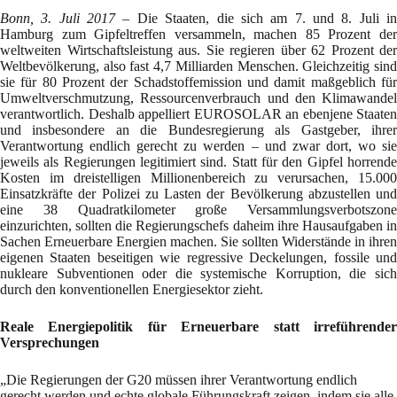
Bonn, 3. Juli 2017
– Die Staaten, die sich am 7. und 8. Juli i
Hamburg zum Gipfeltreffen versammeln, machen 85 Prozent der
weltweiten Wirtschaftsleistung aus. Sie regieren über 62 Prozent der
Weltbevölkerung, also fast 4,7 Milliarden Menschen. Gleichzeitig sind
sie für 80 Prozent der Schadstoffemission und damit maßgeblich für
Umweltverschmutzung, Ressourcenverbrauch und den Klimawandel
verantwortlich. Deshalb appelliert EUROSOLAR an ebenjene Staaten
und insbesondere an die Bundesregierung als Gastgeber, ihrer
Verantwortung endlich gerecht zu werden – und zwar dort, wo sie
jeweils als Regierungen legitimiert sind. Statt für den Gipfel horrende
Kosten im dreistelligen Millionenbereich zu verursachen, 15.000
Einsatzkräfte der Polizei zu Lasten der Bevölkerung abzustellen und
eine 38 Quadratkilometer große Versammlungsverbotszone
einzurichten, sollten die Regierungschefs daheim ihre Hausaufgaben in
Sachen Erneuerbare Energien machen. Sie sollten Widerstände in ihren
eigenen Staaten beseitigen wie regressive Deckelungen, fossile und
nukleare Subventionen oder die systemische Korruption, die sich
durch den konventionellen Energiesektor zieht.
Reale Energiepolitik für Erneuerbare statt irreführender
Versprechungen
„Die Regierungen der G20 müssen ihrer Verantwortung endlich
gerecht werden und echte globale Führungskraft zeigen, indem sie alle