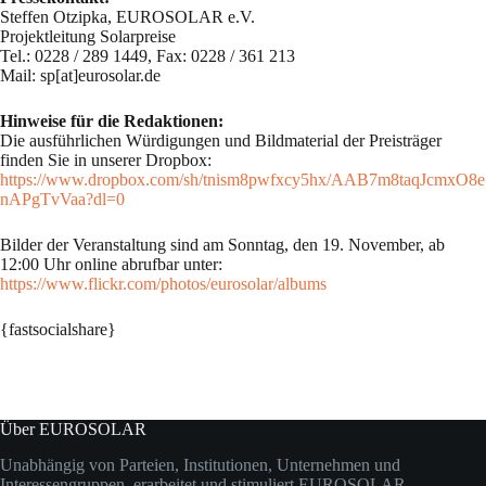
Steffen Otzipka, EUROSOLAR e.V.
Projektleitung Solarpreise
Tel.: 0228 / 289 1449, Fax: 0228 / 361 213
Mail: sp[at]eurosolar.de
Hinweise für die Redaktionen:
Die ausführlichen Würdigungen und Bildmaterial der Preisträger
finden Sie in unserer Dropbox:
https://www.dropbox.com/sh/tnism8pwfxcy5hx/AAB7m8taqJcmxO8e
nAPgTvVaa?dl=0
Bilder der Veranstaltung sind am Sonntag, den 19. November, ab
12:00 Uhr online abrufbar unter:
https://www.flickr.com/photos/eurosolar/albums
{fastsocialshare}
Über EUROSOLAR
Unabhängig von Parteien, Institutionen, Unternehmen und
Interessengruppen erarbeitet und stimuliert EUROSOLAR