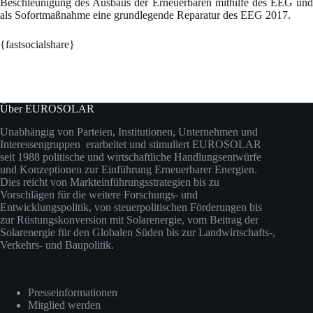
Beschleunigung des Ausbaus der Erneuerbaren mithilfe des EEG und
als Sofortmaßnahme eine grundlegende Reparatur des EEG 2017.
{fastsocialshare}
Über EUROSOLAR
Unabhängig von Parteien, Institutionen, Unternehmen und
Interessengruppen erarbeitet und stimuliert EUROSOLAR
seit 1988 politische und wirtschaftliche Handlungsentwürfe
und Konzeptionen zur Einführung Erneuerbarer Energien.
Dies reicht von Markteinführungsstrategien bis zu
Vorschlägen für die weitere Forschungs- und
Entwicklungspolitik, von steuerpolitischen Förderungen bis
zur Rüstungskonversion mit Solarenergie, vom Beitrag der
Solarenergie für den Globalen Süden bis zur Landwirtschafts-,
Verkehrs- und Baupolitik.
Presseinformationen
Mitglied werden