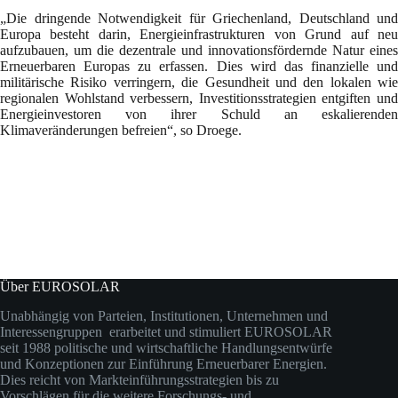
„Die dringende Notwendigkeit für Griechenland, Deutschland und
Europa besteht darin, Energieinfrastrukturen von Grund auf neu
aufzubauen, um die dezentrale und innovationsfördernde Natur eines
Erneuerbaren Europas zu erfassen. Dies wird das finanzielle und
militärische Risiko verringern, die Gesundheit und den lokalen wie
regionalen Wohlstand verbessern, Investitionsstrategien entgiften und
Energieinvestoren von ihrer Schuld an eskalierenden
Klimaveränderungen befreien“, so Droege.
Über EUROSOLAR
Unabhängig von Parteien, Institutionen, Unternehmen und
Interessengruppen erarbeitet und stimuliert EUROSOLAR
seit 1988 politische und wirtschaftliche Handlungsentwürfe
und Konzeptionen zur Einführung Erneuerbarer Energien.
Dies reicht von Markteinführungsstrategien bis zu
Vorschlägen für die weitere Forschungs- und