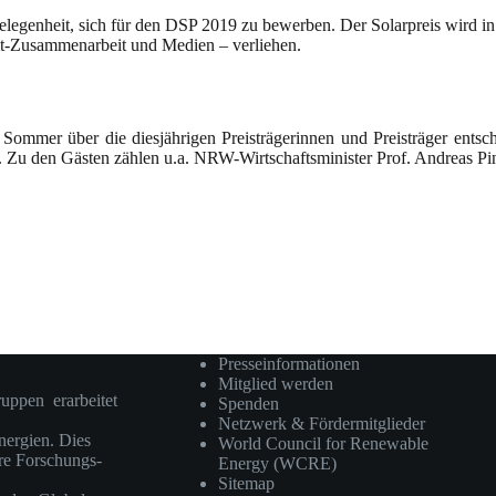
Gelegenheit, sich für den DSP 2019 zu bewerben. Der Solarpreis wird i
lt-Zusammenarbeit und Medien – verliehen.
 Sommer über die diesjährigen Preisträgerinnen und Preisträger entsch
t. Zu den Gästen zählen u.a. NRW-Wirtschaftsminister Prof. Andreas 
Presseinformationen
Mitglied werden
ruppen erarbeitet
Spenden
Netzwerk & Fördermitglieder
ergien. Dies
World Council for Renewable
ere Forschungs-
Energy (WCRE)
Sitemap