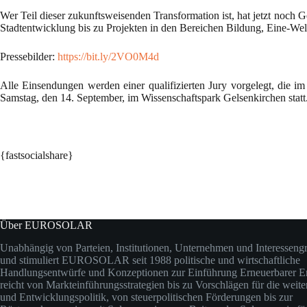
Wer Teil dieser zukunftsweisenden Transformation ist, hat jetzt noch 
Stadtentwicklung bis zu Projekten in den Bereichen Bildung, Eine-We
Pressebilder:
https://bit.ly/2VO0M4d
Alle Einsendungen werden einer qualifizierten Jury vorgelegt, die im
Samstag, den 14. September, im Wissenschaftspark Gelsenkirchen stat
{fastsocialshare}
Über EUROSOLAR
Unabhängig von Parteien, Institutionen, Unternehmen und Interesseng
und stimuliert EUROSOLAR seit 1988 politische und wirtschaftliche
Handlungsentwürfe und Konzeptionen zur Einführung Erneuerbarer En
reicht von Markteinführungsstrategien bis zu Vorschlägen für die weit
und Entwicklungspolitik, von steuerpolitischen Förderungen bis zur