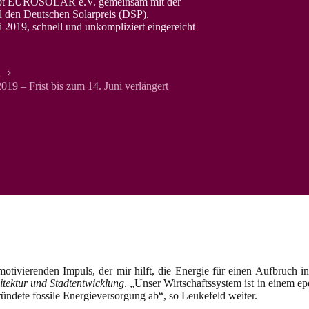
vergibt EUROSOLAR e.V. gemeinsam mit der
 den Deutschen Solarpreis (DSP).
2019, schnell und unkompliziert eingereicht
n
19 – Frist bis zum 14. Juni verlängert
tivierenden Impuls, der mir hilft, die Energie für einen Aufbruch in
itektur und Stadtentwicklung
. „Unser Wirtschaftssystem ist in einem e
ründete fossile Energieversorgung ab“, so Leukefeld weiter.