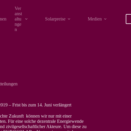
Ver
anst
onen
altu
Solarpreise
Medien
nge
n
tteilungen
19 – Frist bis zum 14. Juni verlängert
chte Zukunft können wir nur mit einer
ten. Für eine solche dezentrale Energiewende
d zivilgesellschaftlicher Akteure. Um diese zu