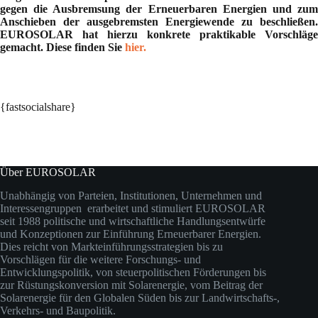
gegen die Ausbremsung der Erneuerbaren Energien und zum
Anschieben der ausgebremsten Energiewende zu beschließen.
EUROSOLAR hat hierzu konkrete praktikable Vorschläge
gemacht. Diese finden Sie
hier.
{fastsocialshare}
Über EUROSOLAR
Unabhängig von Parteien, Institutionen, Unternehmen und
Interessengruppen erarbeitet und stimuliert EUROSOLAR
seit 1988 politische und wirtschaftliche Handlungsentwürfe
und Konzeptionen zur Einführung Erneuerbarer Energien.
Dies reicht von Markteinführungsstrategien bis zu
Vorschlägen für die weitere Forschungs- und
Entwicklungspolitik, von steuerpolitischen Förderungen bis
zur Rüstungskonversion mit Solarenergie, vom Beitrag der
Solarenergie für den Globalen Süden bis zur Landwirtschafts-,
Verkehrs- und Baupolitik.