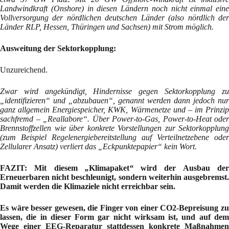
Landwindkraft (Onshore) in diesen Ländern noch nicht einmal eine
Vollversorgung der nördlichen deutschen Länder (also nördlich der
Länder RLP, Hessen, Thüringen und Sachsen) mit Strom möglich.
Ausweitung der Sektorkopplung:
Unzureichend.
Zwar wird angekündigt, Hindernisse gegen Sektorkopplung zu
„identifizieren“ und „abzubauen“, genannt werden dann jedoch nur
ganz allgemein Energiespeicher, KWK, Wärmenetze und – im Prinzip
sachfremd – „Reallabore“. Über Power-to-Gas, Power-to-Heat oder
Brennstoffzellen wie über konkrete Vorstellungen zur Sektorkopplung
(zum Beispiel Regelenergiebereitstellung auf Verteilnetzebene oder
Zellularer Ansatz) verliert das „Eckpunktepapier“ kein Wort.
FAZIT: Mit diesem
„
Klimapaket
“
wird der Ausbau de
Erneuerbaren nicht beschleunigt, sondern weiterhin ausgebremst.
Damit werden die Klimaziele nicht erreichbar sein.
Es wäre besser gewesen, die Finger von einer CO2-Bepreisung zu
lassen, die in dieser Form gar nicht wirksam ist, und auf dem
Wege einer EEG-Reparatur stattdessen konkrete Maßnahmen