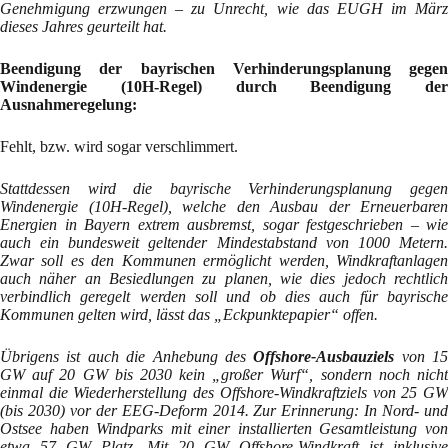
Genehmigung erzwungen – zu Unrecht, wie das EUGH im März
dieses Jahres geurteilt hat.
Beendigung der bayrischen Verhinderungsplanung gegen
Windenergie (10H-Regel) durch Beendigung der
Ausnahmeregelung:
Fehlt, bzw. wird sogar verschlimmert.
Stattdessen wird die bayrische Verhinderungsplanung gegen
Windenergie (10H-Regel), welche den Ausbau der Erneuerbaren
Energien in Bayern extrem ausbremst, sogar festgeschrieben – wie
auch ein bundesweit geltender Mindestabstand von 1000 Metern.
Zwar soll es den Kommunen ermöglicht werden, Windkraftanlagen
auch näher an Besiedlungen zu planen, wie dies jedoch rechtlich
verbindlich geregelt werden soll und ob dies auch für bayrische
Kommunen gelten wird, lässt das „Eckpunktepapier“ offen.
Übrigens ist auch die Anhebung des
Offshore-Ausbauziels
von 15
GW auf 20 GW bis 2030 kein „großer Wurf“, sondern noch nicht
einmal die Wiederherstellung des Offshore-Windkraftziels von 25 GW
(bis 2030) vor der EEG-Deform 2014. Zur Erinnerung: In Nord- und
Ostsee haben Windparks mit einer installierten Gesamtleistung von
etwa 57 GW Platz. Mit 20 GW Offshore-Windkraft ist inklusive