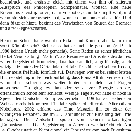
beeindruckt und ergänzte gleich mit einem von ihm oft zitierten
Ausspruch des Philosophen Schopenhauer, wonach eine neue
Erkenntnis zuerst ignoriert, dann verspottet, dann bekämpft wird; und
wenn sie sich durchgesetzt hat, waren schon immer alle dafür. Und
dann fügte er hinzu, beginnt das Verwischen von Spuren der Bremser
und alter Gegnerschaften.
Hermann Scheer hatte wahrlich Ecken und Kanten, aber kann man
sonst Kämpfer sein? Sich selbst hat er auch nie geschont (z. B. ab
1980 keinen Urlaub mehr gemacht). Seine Reden zu seiner jährlichen
Herbst-Veranstaltung „Martini“, als Resümee und Ausblick des Jahres,
waren begeisternd: kompetent, knallhart sachlich, angriffslustig, auch
witzig, nie unter der Gürtellinie und fair. Er blühte bei seinen Reden,
die er meist frei hielt, förmlich auf. Deswegen war es bei seiner letzten
Buchvorstellung in Fellbach auffällig, dass Franz Alt ihn vertreten hat,
während er selber etwas weiter hinten sehr bleich auf Fragen
antwortete. Da ging es ihm, der sonst vor Energie strotzte,
offensichtlich schon sehr schlecht. Wenige Tage zuvor hatte er noch in
Speyer den Deutschen Solarpreis verliehen. 1998 hatte er selber den
Weltsolarpreis bekommen. Ein Jahr später erhielt er den Alternativen
Nobelpreis. 2002 erklärte das Time Magazin ihn zu einer der
wichtigsten Personen, die im 21. Jahrhundert zur Erhaltung der Erde
beitragen. Die Zeitschrift sprach von seinem orkanartigen
„Enthusiasmus“. Die Begeisterung in Amerika war beträchtlich. Am
14. Oktober starb er. Nicht einmal ein Jahr später kam nach Fukushima