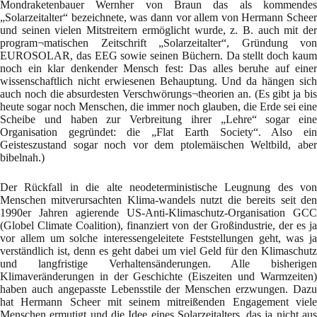
Mondraketenbauer Wernher von Braun das als kommendes
„Solarzeitalter“ bezeichnete, was dann vor allem von Hermann Scheer
und seinen vielen Mitstreitern ermöglicht wurde, z. B. auch mit der
program¬matischen Zeitschrift „Solarzeitalter“, Gründung von
EUROSOLAR, das EEG sowie seinen Büchern. Da stellt doch kaum
noch ein klar denkender Mensch fest: Das alles beruhe auf einer
wissenschaftlich nicht erwiesenen Behauptung. Und da hängen sich
auch noch die absurdesten Verschwörungs¬theorien an. (Es gibt ja bis
heute sogar noch Menschen, die immer noch glauben, die Erde sei eine
Scheibe und haben zur Verbreitung ihrer „Lehre“ sogar eine
Organisation gegründet: die „Flat Earth Society“. Also ein
Geisteszustand sogar noch vor dem ptolemäischen Weltbild, aber
bibelnah.)
Der Rückfall in die alte neodeterministische Leugnung des von
Menschen mitverursachten Klima-wandels nutzt die bereits seit den
1990er Jahren agierende US-Anti-Klimaschutz-Organisation GCC
(Globel Climate Coalition), finanziert von der Großindustrie, der es ja
vor allem um solche interessengeleitete Feststellungen geht, was ja
verständlich ist, denn es geht dabei um viel Geld für den Klimaschutz
und langfristige Verhaltensänderungen. Alle bisherigen
Klimaveränderungen in der Geschichte (Eiszeiten und Warmzeiten)
haben auch angepasste Lebensstile der Menschen erzwungen. Dazu
hat Hermann Scheer mit seinem mitreißenden Engagement viele
Menschen ermutigt und die Idee eines Solarzeitalters, das ja nicht aus