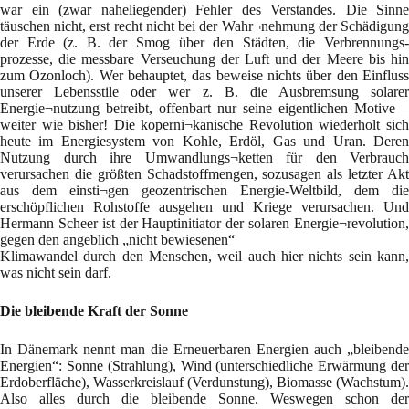
war ein (zwar naheliegender) Fehler des Verstandes. Die Sinne
täuschen nicht, erst recht nicht bei der Wahr¬nehmung der Schädigung
der Erde (z. B. der Smog über den Städten, die Verbrennungs-
prozesse, die messbare Verseuchung der Luft und der Meere bis hin
zum Ozonloch). Wer behauptet, das beweise nichts über den Einfluss
unserer Lebensstile oder wer z. B. die Ausbremsung solarer
Energie¬nutzung betreibt, offenbart nur seine eigentlichen Motive –
weiter wie bisher! Die koperni¬kanische Revolution wiederholt sich
heute im Energiesystem von Kohle, Erdöl, Gas und Uran. Deren
Nutzung durch ihre Umwandlungs¬ketten für den Verbrauch
verursachen die größten Schadstoffmengen, sozusagen als letzter Akt
aus dem einsti¬gen geozentrischen Energie-Weltbild, dem die
erschöpflichen Rohstoffe ausgehen und Kriege verursachen. Und
Hermann Scheer ist der Hauptinitiator der solaren Energie¬revolution,
gegen den angeblich „nicht bewiesenen“
Klimawandel durch den Menschen, weil auch hier nichts sein kann,
was nicht sein darf.
Die bleibende Kraft der Sonne
In Dänemark nennt man die Erneuerbaren Energien auch „bleibende
Energien“: Sonne (Strahlung), Wind (unterschiedliche Erwärmung der
Erdoberfläche), Wasserkreislauf (Verdunstung), Biomasse (Wachstum).
Also alles durch die bleibende Sonne. Weswegen schon der