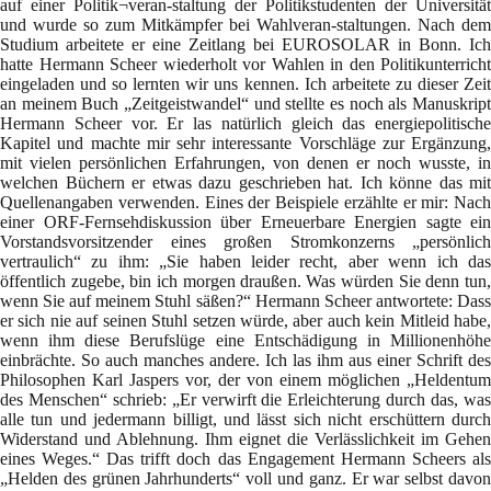
auf einer Politik¬veran-staltung der Politikstudenten der Universität
und wurde so zum Mitkämpfer bei Wahlveran-staltungen. Nach dem
Studium arbeitete er eine Zeitlang bei EUROSOLAR in Bonn. Ich
hatte Hermann Scheer wiederholt vor Wahlen in den Politikunterricht
eingeladen und so lernten wir uns kennen. Ich arbeitete zu dieser Zeit
an meinem Buch „Zeitgeistwandel“ und stellte es noch als Manuskript
Hermann Scheer vor. Er las natürlich gleich das energiepolitische
Kapitel und machte mir sehr interessante Vorschläge zur Ergänzung,
mit vielen persönlichen Erfahrungen, von denen er noch wusste, in
welchen Büchern er etwas dazu geschrieben hat. Ich könne das mit
Quellenangaben verwenden. Eines der Beispiele erzählte er mir: Nach
einer ORF-Fernsehdiskussion über Erneuerbare Energien sagte ein
Vorstandsvorsitzender eines großen Stromkonzerns „persönlich
vertraulich“ zu ihm: „Sie haben leider recht, aber wenn ich das
öffentlich zugebe, bin ich morgen draußen. Was würden Sie denn tun,
wenn Sie auf meinem Stuhl säßen?“ Hermann Scheer antwortete: Dass
er sich nie auf seinen Stuhl setzen würde, aber auch kein Mitleid habe,
wenn ihm diese Berufslüge eine Entschädigung in Millionenhöhe
einbrächte. So auch manches andere. Ich las ihm aus einer Schrift des
Philosophen Karl Jaspers vor, der von einem möglichen „Heldentum
des Menschen“ schrieb: „Er verwirft die Erleichterung durch das, was
alle tun und jedermann billigt, und lässt sich nicht erschüttern durch
Widerstand und Ablehnung. Ihm eignet die Verlässlichkeit im Gehen
eines Weges.“ Das trifft doch das Engagement Hermann Scheers als
„Helden des grünen Jahrhunderts“ voll und ganz. Er war selbst davon