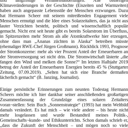
und langfristige Verhaltensänderungen. Alle bisherigen
Klimaveränderungen in der Geschichte (Eiszeiten und Warmzeiten)
haben auch angepasste Lebensstile der Menschen erzwungen. Dazu
hat Hermann Scheer mit seinem mitreißenden Engagement viele
Menschen ermutigt und die Idee eines Solarzeitalters, das ja nicht aus
lauter Verzichten besteht, politisch und wissenschaftlich populär
gemacht. Nicht erst seit heute gibt es bereits Solarstrom im Überfluss,
in Spitzenzeiten mehr Strom als alle Atomkraftwerke hier erzeugen,
ohne dass man „Ananas züchten in Alaska“ betreiben müsste
(ehemaliger RWE-Chef Jürgen Großmann). Rückblick 1993, Prognose
der Stromkonzerne: mehr als vier Prozent Anteil der Erneuerbaren an
der Stromversorgung sei nicht drin. Die Stromwirtschaft lästerte „die
fangen den Wind und melken die Sonne?“ Im letzten Halbjahr 2019
betrug der Anteil der Erneuerbaren Energien bereits 45 % (Stuttgarter
Zeitung, 07.09.2019). „Selten hat sich eine Branche dermaßen
lächerlich gemacht“ (B. Janzing, Journalist).
Einige persönliche Erinnerungen zum neunten Todestag Hermann
Scheers möchte ich hier dankbar seiner anschließenden großartigen
Zusammenfassung der Grundzüge eines solaren Zeitalters
voran¬stellen: Sein Buch „Sonnenstrategie“ (1993) hat mein Weltbild
damals verändert. Es hat mich – wie viele andere – bis heute nicht
mehr losgelassen und wurde Bestandteil meines Politik-,
Gemeinschafts¬kunde- und Ethikunterrichts. Schon damals schrieb er,
„dass die Zukunft der Menschheit – und mögen noch so viele