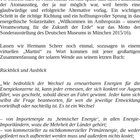
der Atomausstieg, der ja nur möglich war, weil bereits eine
glaubwürdige und erfolgreiche Alternative vorlag. Ein wichtiger
Schritt in die richtige Richtung und ein hoffnungsvoller Sprung in das
energethische Solarzeitalter. „Willkommen im Anthropozän – unsere
Verantwortung für die Zukunft der Erde“ war das Motto der
Sonderausstellung des Deutschen Museums in München 2015/16).
Lassen wir Hermann Scheer noch einmal, sozusagen in einem
virtuellen „Martini“ zu Wort kommen mit jener großartigen
Zusammenfassung der solaren Wende aus seinem letzten Buch:
Rückblick und Ausblick
„Wie bedrohlich der Wechsel zu erneuerbaren Energien für die
Energiekonzerne ist, kann jeder ermessen, der sich konkret vor Augen
führt, was geschieht, sobald dieser an Fahrt gewinnt. Jeder kann sich
selbst die Frage beantworten, für wen die jeweilige Entwicklung
vorteilhaft oder nachteilig ist. Es ist ein Wechsel
– von Importenergie zu ‚heimischer Energie‘, in allen Energie-
Importländern, wozu die Mehrheit der Länder gehört;
– von kommerzieller zu nichtkommerzieller Primärenergie, die weder
gefördert noch aufbereitet werden muss und außerdem nichts kostet;