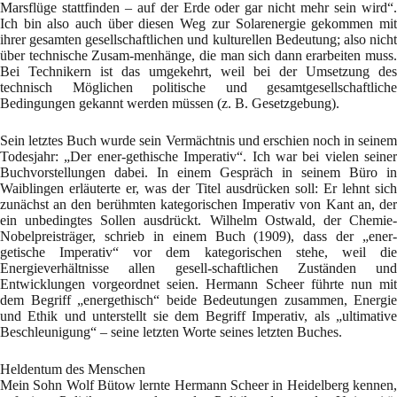
Marsflüge stattfinden – auf der Erde oder gar nicht mehr sein wird“.
Ich bin also auch über diesen Weg zur Solarenergie gekommen mit
ihrer gesamten gesellschaftlichen und kulturellen Bedeutung; also nicht
über technische Zusam-menhänge, die man sich dann erarbeiten muss.
Bei Technikern ist das umgekehrt, weil bei der Umsetzung des
technisch Möglichen politische und gesamtgesellschaftliche
Bedingungen gekannt werden müssen (z. B. Gesetzgebung).
Sein letztes Buch wurde sein Vermächtnis und erschien noch in seinem
Todesjahr: „Der ener-gethische Imperativ“. Ich war bei vielen seiner
Buchvorstellungen dabei. In einem Gespräch in seinem Büro in
Waiblingen erläuterte er, was der Titel ausdrücken soll: Er lehnt sich
zunächst an den berühmten kategorischen Imperativ von Kant an, der
ein unbedingtes Sollen ausdrückt. Wilhelm Ostwald, der Chemie-
Nobelpreisträger, schrieb in einem Buch (1909), dass der „ener-
getische Imperativ“ vor dem kategorischen stehe, weil die
Energieverhältnisse allen gesell-schaftlichen Zuständen und
Entwicklungen vorgeordnet seien. Hermann Scheer führte nun mit
dem Begriff „energethisch“ beide Bedeutungen zusammen, Energie
und Ethik und unterstellt sie dem Begriff Imperativ, als „ultimative
Beschleunigung“ – seine letzten Worte seines letzten Buches.
Heldentum des Menschen
Mein Sohn Wolf Bütow lernte Hermann Scheer in Heidelberg kennen,