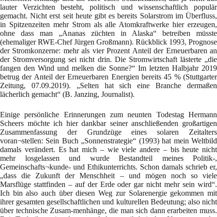
lauter Verzichten besteht, politisch und wissenschaftlich populär
gemacht. Nicht erst seit heute gibt es bereits Solarstrom im Überfluss,
in Spitzenzeiten mehr Strom als alle Atomkraftwerke hier erzeugen,
ohne dass man „Ananas züchten in Alaska“ betreiben müsste
(ehemaliger RWE-Chef Jürgen Großmann). Rückblick 1993, Prognose
der Stromkonzerne: mehr als vier Prozent Anteil der Erneuerbaren an
der Stromversorgung sei nicht drin. Die Stromwirtschaft lästerte „die
fangen den Wind und melken die Sonne?“ Im letzten Halbjahr 2019
betrug der Anteil der Erneuerbaren Energien bereits 45 % (Stuttgarter
Zeitung, 07.09.2019). „Selten hat sich eine Branche dermaßen
lächerlich gemacht“ (B. Janzing, Journalist).
Einige persönliche Erinnerungen zum neunten Todestag Hermann
Scheers möchte ich hier dankbar seiner anschließenden großartigen
Zusammenfassung der Grundzüge eines solaren Zeitalters
voran¬stellen: Sein Buch „Sonnenstrategie“ (1993) hat mein Weltbild
damals verändert. Es hat mich – wie viele andere – bis heute nicht
mehr losgelassen und wurde Bestandteil meines Politik-,
Gemeinschafts¬kunde- und Ethikunterrichts. Schon damals schrieb er,
„dass die Zukunft der Menschheit – und mögen noch so viele
Marsflüge stattfinden – auf der Erde oder gar nicht mehr sein wird“.
Ich bin also auch über diesen Weg zur Solarenergie gekommen mit
ihrer gesamten gesellschaftlichen und kulturellen Bedeutung; also nicht
über technische Zusam-menhänge, die man sich dann erarbeiten muss.