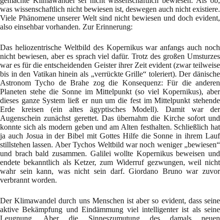
gemachte Klimawandel sei nicht wissenschaftlich bewiesen. Als ob,
was wissenschaftlich nicht bewiesen ist, deswegen auch nicht existiere.
Viele Phänomene unserer Welt sind nicht bewiesen und doch evident,
also einsehbar vorhanden. Zur Erinnerung:
Das heliozentrische Weltbild des Kopernikus war anfangs auch noch
nicht bewiesen, aber es sprach viel dafür. Trotz des großen Umsturzes
war es für die entscheidenden Geister ihrer Zeit evident (zwar teilweise
bis in den Vatikan hinein als „verrückte Grille“ toleriert). Der dänische
Astronom Tycho de Brahe zog die Konsequenz: Für die anderen
Planeten stehe die Sonne im Mittelpunkt (so viel Kopernikus), aber
dieses ganze System ließ er nun um die fest im Mittelpunkt stehende
Erde kreisen (ein altes ägyptisches Modell). Damit war der
Augenschein zunächst gerettet. Das übernahm die Kirche sofort und
konnte sich als modern geben und am Alten festhalten. Schließlich hat
ja auch Josua in der Bibel mit Gottes Hilfe die Sonne in ihrem Lauf
stillstehen lassen. Aber Tychos Weltbild war noch weniger „bewiesen“
und brach bald zusammen. Galilei wollte Kopernikus beweisen und
endete bekanntlich als Ketzer, zum Widerruf gezwungen, weil nicht
wahr sein kann, was nicht sein darf. Giordano Bruno war zuvor
verbrannt worden.
Der Klimawandel durch uns Menschen ist aber so evident, dass seine
aktive Bekämpfung und Eindämmung viel intelligenter ist als seine
Leugnung. Aber die Sinneszumutung des damals neuen