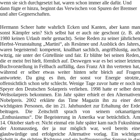
wenn sie sich durchgesetzt hat, waren schon immer alle dafür. Und
dann fügte er hinzu, beginnt das Verwischen von Spuren der Bremser
und alter Gegnerschaften.
Hermann Scheer hatte wahrlich Ecken und Kanten, aber kann man
sonst Kämpfer sein? Sich selbst hat er auch nie geschont (z. B. ab
1980 keinen Urlaub mehr gemacht). Seine Reden zu seiner jährlichen
Herbst-Veranstaltung „Martini“, als Resümee und Ausblick des Jahres,
waren begeisternd: kompetent, knallhart sachlich, angriffslustig, auch
witzig, nie unter der Gürtellinie und fair. Er blühte bei seinen Reden,
die er meist frei hielt, förmlich auf. Deswegen war es bei seiner letzten
Buchvorstellung in Fellbach auffällig, dass Franz Alt ihn vertreten hat,
während er selber etwas weiter hinten sehr bleich auf Fragen
antwortete. Da ging es ihm, der sonst vor Energie strotzte,
offensichtlich schon sehr schlecht. Wenige Tage zuvor hatte er noch in
Speyer den Deutschen Solarpreis verliehen. 1998 hatte er selber den
Weltsolarpreis bekommen. Ein Jahr später erhielt er den Alternativen
Nobelpreis. 2002 erklärte das Time Magazin ihn zu einer der
wichtigsten Personen, die im 21. Jahrhundert zur Erhaltung der Erde
beitragen. Die Zeitschrift sprach von seinem orkanartigen
„Enthusiasmus“. Die Begeisterung in Amerika war beträchtlich. Am
14. Oktober starb er. Nicht einmal ein Jahr später kam nach Fukushima
der Atomausstieg, der ja nur möglich war, weil bereits eine
glaubwürdige und erfolgreiche Alternative vorlag. Ein wichtiger
Schritt in die richtige Richtung und ein hoffnungsvoller Sprung in das