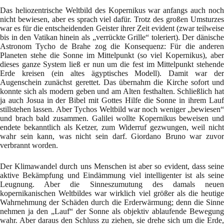
Das heliozentrische Weltbild des Kopernikus war anfangs auch noch
nicht bewiesen, aber es sprach viel dafür. Trotz des großen Umsturzes
war es für die entscheidenden Geister ihrer Zeit evident (zwar teilweise
bis in den Vatikan hinein als „verrückte Grille“ toleriert). Der dänische
Astronom Tycho de Brahe zog die Konsequenz: Für die anderen
Planeten stehe die Sonne im Mittelpunkt (so viel Kopernikus), aber
dieses ganze System ließ er nun um die fest im Mittelpunkt stehende
Erde kreisen (ein altes ägyptisches Modell). Damit war der
Augenschein zunächst gerettet. Das übernahm die Kirche sofort und
konnte sich als modern geben und am Alten festhalten. Schließlich hat
ja auch Josua in der Bibel mit Gottes Hilfe die Sonne in ihrem Lauf
stillstehen lassen. Aber Tychos Weltbild war noch weniger „bewiesen“
und brach bald zusammen. Galilei wollte Kopernikus beweisen und
endete bekanntlich als Ketzer, zum Widerruf gezwungen, weil nicht
wahr sein kann, was nicht sein darf. Giordano Bruno war zuvor
verbrannt worden.
Der Klimawandel durch uns Menschen ist aber so evident, dass seine
aktive Bekämpfung und Eindämmung viel intelligenter ist als seine
Leugnung. Aber die Sinneszumutung des damals neuen
kopernikanischen Weltbildes war wirklich viel größer als die heutige
Wahrnehmung der Schäden durch die Erderwärmung; denn die Sinne
nehmen ja den „Lauf“ der Sonne als objektiv ablaufende Bewegung
wahr. Aber daraus den Schluss zu ziehen, sie drehe sich um die Erde,