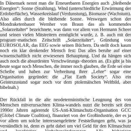
In Dänemark nennt man die Erneuerbaren Energien auch „bleibende
Energien“: Sonne (Strahlung), Wind (unterschiedliche Erwärmung der
Erdoberfläche), Wasserkreislauf (Verdunstung), Biomasse (Wachstum).
Also alles durch die bleibende Sonne. Weswegen schon der
Mondraketenbauer Wernher von Braun das als kommendes
„Solarzeitalter“ bezeichnete, was dann vor allem von Hermann Scheer
und seinen vielen Mitstreitern ermöglicht wurde, z. B. auch mit der
program¬matischen Zeitschrift „Solarzeitalter“, Gründung von
EUROSOLAR, das EEG sowie seinen Büchern. Da stellt doch kaum
noch ein klar denkender Mensch fest: Das alles beruhe auf einer
wissenschaftlich nicht erwiesenen Behauptung. Und da hängen sich
auch noch die absurdesten Verschwörungs¬theorien an. (Es gibt ja bis
heute sogar noch Menschen, die immer noch glauben, die Erde sei eine
Scheibe und haben zur Verbreitung ihrer „Lehre“ sogar eine
Organisation gegründet: die „Flat Earth Society“. Also ein
Geisteszustand sogar noch vor dem ptolemäischen Weltbild, aber
bibelnah.)
Der Rückfall in die alte neodeterministische Leugnung des von
Menschen mitverursachten Klima-wandels nutzt die bereits seit den
1990er Jahren agierende US-Anti-Klimaschutz-Organisation GCC
(Globel Climate Coalition), finanziert von der Großindustrie, der es ja
vor allem um solche interessengeleitete Feststellungen geht, was ja
verständlich ist, denn es geht dabei um viel Geld für den Klimaschutz