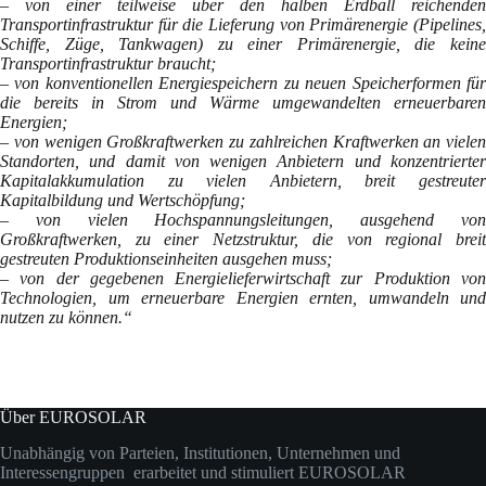
– von einer teilweise über den halben Erdball reichenden
Transportinfrastruktur für die Lieferung von Primärenergie (Pipelines,
Schiffe, Züge, Tankwagen) zu einer Primärenergie, die keine
Transportinfrastruktur braucht;
– von konventionellen Energiespeichern zu neuen Speicherformen für
die bereits in Strom und Wärme umgewandelten erneuerbaren
Energien;
– von wenigen Großkraftwerken zu zahlreichen Kraftwerken an vielen
Standorten, und damit von wenigen Anbietern und konzentrierter
Kapitalakkumulation zu vielen Anbietern, breit gestreuter
Kapitalbildung und Wertschöpfung;
– von vielen Hochspannungsleitungen, ausgehend von
Großkraftwerken, zu einer Netzstruktur, die von regional breit
gestreuten Produktionseinheiten ausgehen muss;
– von der gegebenen Energielieferwirtschaft zur Produktion von
Technologien, um erneuerbare Energien ernten, umwandeln und
nutzen zu können.“
Über EUROSOLAR
Unabhängig von Parteien, Institutionen, Unternehmen und
Interessengruppen erarbeitet und stimuliert EUROSOLAR