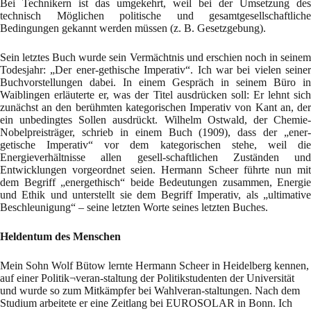
Bei Technikern ist das umgekehrt, weil bei der Umsetzung des
technisch Möglichen politische und gesamtgesellschaftliche
Bedingungen gekannt werden müssen (z. B. Gesetzgebung).
Sein letztes Buch wurde sein Vermächtnis und erschien noch in seinem
Todesjahr: „Der ener-gethische Imperativ“. Ich war bei vielen seiner
Buchvorstellungen dabei. In einem Gespräch in seinem Büro in
Waiblingen erläuterte er, was der Titel ausdrücken soll: Er lehnt sich
zunächst an den berühmten kategorischen Imperativ von Kant an, der
ein unbedingtes Sollen ausdrückt. Wilhelm Ostwald, der Chemie-
Nobelpreisträger, schrieb in einem Buch (1909), dass der „ener-
getische Imperativ“ vor dem kategorischen stehe, weil die
Energieverhältnisse allen gesell-schaftlichen Zuständen und
Entwicklungen vorgeordnet seien. Hermann Scheer führte nun mit
dem Begriff „energethisch“ beide Bedeutungen zusammen, Energie
und Ethik und unterstellt sie dem Begriff Imperativ, als „ultimative
Beschleunigung“ – seine letzten Worte seines letzten Buches.
Heldentum des Menschen
Mein Sohn Wolf Bütow lernte Hermann Scheer in Heidelberg kennen,
auf einer Politik¬veran-staltung der Politikstudenten der Universität
und wurde so zum Mitkämpfer bei Wahlveran-staltungen. Nach dem
Studium arbeitete er eine Zeitlang bei EUROSOLAR in Bonn. Ich