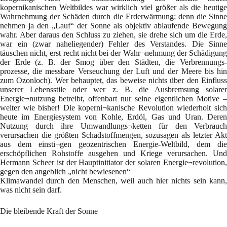
kopernikanischen Weltbildes war wirklich viel größer als die heutige
Wahrnehmung der Schäden durch die Erderwärmung; denn die Sinne
nehmen ja den „Lauf“ der Sonne als objektiv ablaufende Bewegung
wahr. Aber daraus den Schluss zu ziehen, sie drehe sich um die Erde,
war ein (zwar naheliegender) Fehler des Verstandes. Die Sinne
täuschen nicht, erst recht nicht bei der Wahr¬nehmung der Schädigung
der Erde (z. B. der Smog über den Städten, die Verbrennungs-
prozesse, die messbare Verseuchung der Luft und der Meere bis hin
zum Ozonloch). Wer behauptet, das beweise nichts über den Einfluss
unserer Lebensstile oder wer z. B. die Ausbremsung solarer
Energie¬nutzung betreibt, offenbart nur seine eigentlichen Motive –
weiter wie bisher! Die koperni¬kanische Revolution wiederholt sich
heute im Energiesystem von Kohle, Erdöl, Gas und Uran. Deren
Nutzung durch ihre Umwandlungs¬ketten für den Verbrauch
verursachen die größten Schadstoffmengen, sozusagen als letzter Akt
aus dem einsti¬gen geozentrischen Energie-Weltbild, dem die
erschöpflichen Rohstoffe ausgehen und Kriege verursachen. Und
Hermann Scheer ist der Hauptinitiator der solaren Energie¬revolution,
gegen den angeblich „nicht bewiesenen“
Klimawandel durch den Menschen, weil auch hier nichts sein kann,
was nicht sein darf.
Die bleibende Kraft der Sonne