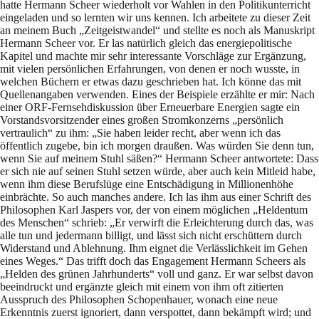
hatte Hermann Scheer wiederholt vor Wahlen in den Politikunterricht
eingeladen und so lernten wir uns kennen. Ich arbeitete zu dieser Zeit
an meinem Buch „Zeitgeistwandel“ und stellte es noch als Manuskript
Hermann Scheer vor. Er las natürlich gleich das energiepolitische
Kapitel und machte mir sehr interessante Vorschläge zur Ergänzung,
mit vielen persönlichen Erfahrungen, von denen er noch wusste, in
welchen Büchern er etwas dazu geschrieben hat. Ich könne das mit
Quellenangaben verwenden. Eines der Beispiele erzählte er mir: Nach
einer ORF-Fernsehdiskussion über Erneuerbare Energien sagte ein
Vorstandsvorsitzender eines großen Stromkonzerns „persönlich
vertraulich“ zu ihm: „Sie haben leider recht, aber wenn ich das
öffentlich zugebe, bin ich morgen draußen. Was würden Sie denn tun,
wenn Sie auf meinem Stuhl säßen?“ Hermann Scheer antwortete: Dass
er sich nie auf seinen Stuhl setzen würde, aber auch kein Mitleid habe,
wenn ihm diese Berufslüge eine Entschädigung in Millionenhöhe
einbrächte. So auch manches andere. Ich las ihm aus einer Schrift des
Philosophen Karl Jaspers vor, der von einem möglichen „Heldentum
des Menschen“ schrieb: „Er verwirft die Erleichterung durch das, was
alle tun und jedermann billigt, und lässt sich nicht erschüttern durch
Widerstand und Ablehnung. Ihm eignet die Verlässlichkeit im Gehen
eines Weges.“ Das trifft doch das Engagement Hermann Scheers als
„Helden des grünen Jahrhunderts“ voll und ganz. Er war selbst davon
beeindruckt und ergänzte gleich mit einem von ihm oft zitierten
Ausspruch des Philosophen Schopenhauer, wonach eine neue
Erkenntnis zuerst ignoriert, dann verspottet, dann bekämpft wird; und