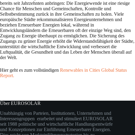
bereits seit Jahrzehnten anbringen: Die Energiewende ist eine riesige
Chance für Menschen und Gemeinschaften, Kontrolle und
Selbstbestimmung zurück in ihre Gemeinschaften zu holen. Viele
europäische Städte rekommunalisieren Energieunternehmen und
beziehen Erneuerbare Energien lokal, während in
Entwicklungsländern die Erneuerbaren oft der einzige Weg sind, den
Zugang zu Energie überhaupt zu ermöglichen. Die Sicherung des
Zugangs zu grüner Energie erhöht die Widerstandsfähigkeit der Städte,
unterstützt die wirtschaftliche Entwicklung und verbessert die
Luftqualität, die Gesundheit und das Leben der Menschen überall auf
der Welt.
Hier geht es zum vollständigen
Renewables in Cities Global Status
Report.
Über EUROSOLAR
Unabhängig von Parteien, Institutionen, Unternehmen und
Interessengruppen erarbeitet und stimuliert EUROSOLAR
seit 1988 politische und wirtschaftliche Handlungsentwürfe
und Konzeptionen zur Einführung Erneuerbarer Energien.
Dies reicht von Markteinführungsstrategien bis zu