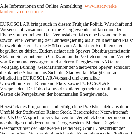
Alle Informationen und Online-Anmeldung:
www.stadtwerke-
konferenz.eurosolar.de
EUROSOLAR bringt auch in diesem Frühjahr Politik, Wirtschaft und
Wissenschaft zusammen, um die Energiewende auf kommunaler
Ebene voranzutreiben. Den Veranstaltern ist es eine besondere Ehre,
sowohl eine Vertretung der Landesregierung als auch Rheinland Pfalz‘
Umweltministerin Ulrike Höfken zum Auftakt der Konferenztage
begrüßen zu dürfen. Zudem richtet sich Speyers Oberbürgermeisterin
Stefanie Seiler mit einem Grußwort an die Vertreterinnen und Vertreter
von Kommunalversorgern und anderen Energiewende-Akteuren.
Wolfgang Bühring, Geschäftsführer der Stadtwerke Speyer, schildert
die aktuelle Situation aus Sicht der Stadtwerke. Margit Conrad,
Mitglied im EUROSOLAR-Vorstand und ehemalige
Umweltministerin Rheinland-Pfalz, sowie EUROSOLAR-
Vizepräsident Dr. Fabio Longo diskutieren gemeinsam mit ihren
Gästen die Perspektiven der kommunalen Energiewende.
Herzstück des Programms sind erfolgreiche Praxisbeispiele aus dem
Umfeld der Stadtwerke: Rainer Stock, Bereichsleiter Netzwirtschaft
des VKU e.V. spricht über Chancen für Verteilnetzbetreiber in einem
nachhaltigen und dezentralen Energiesystem. Michael Teigeler,
Geschäftsführer der Stadtwerke Heidelberg GmbH, beschreibt den
Weg zu grüner Wärme als Bausteine der Energiekonzeption 2030 und