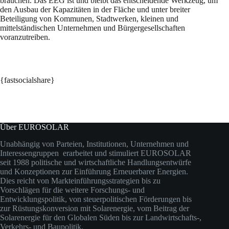
brauchen. Das EEG ist und bleibt das entscheidende Werkzeug, um
den Ausbau der Kapazitäten in der Fläche und unter breiter
Beteiligung von Kommunen, Stadtwerken, kleinen und
mittelständischen Unternehmen und Bürgergesellschaften
voranzutreiben.
{fastsocialshare}
Über EUROSOLAR
Unabhängig von Parteien, Institutionen, Unternehmen und
Interessengruppen erarbeitet und stimuliert EUROSOLAR
seit 1988 politische und wirtschaftliche Handlungsentwürfe
und Konzeptionen zur Einführung Erneuerbarer Energien.
Dies reicht von Markteinführungsstrategien bis zu
Vorschlägen für die weitere Forschungs- und
Entwicklungspolitik, von steuerpolitischen Förderungen bis
zur Rüstungskonversion mit Solarenergie, vom Beitrag der
Solarenergie für den Globalen Süden bis zur Landwirtschafts-,
Verkehrs- und Baupolitik.