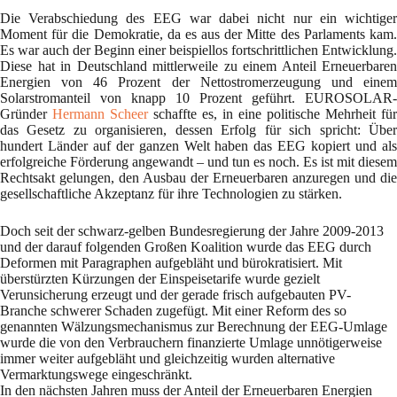
Die Verabschiedung des EEG war dabei nicht nur ein wichtiger
Moment für die Demokratie, da es aus der Mitte des Parlaments kam.
Es war auch der Beginn einer beispiellos fortschrittlichen Entwicklung.
Diese hat in Deutschland mittlerweile zu einem Anteil Erneuerbaren
Energien von 46 Prozent der Nettostromerzeugung und einem
Solarstromanteil von knapp 10 Prozent geführt. EUROSOLAR-
Gründer
Hermann Scheer
schaffte es, in eine politische Mehrheit für
das Gesetz zu organisieren, dessen Erfolg für sich spricht: Über
hundert Länder auf der ganzen Welt haben das EEG kopiert und als
erfolgreiche Förderung angewandt – und tun es noch. Es ist mit diesem
Rechtsakt gelungen, den Ausbau der Erneuerbaren anzuregen und die
gesellschaftliche Akzeptanz für ihre Technologien zu stärken.
Doch seit der schwarz-gelben Bundesregierung der Jahre 2009-2013
und der darauf folgenden Großen Koalition wurde das EEG durch
Deformen mit Paragraphen aufgebläht und bürokratisiert. Mit
überstürzten Kürzungen der Einspeisetarife wurde gezielt
Verunsicherung erzeugt und der gerade frisch aufgebauten PV-
Branche schwerer Schaden zugefügt. Mit einer Reform des so
genannten Wälzungsmechanismus zur Berechnung der EEG-Umlage
wurde die von den Verbrauchern finanzierte Umlage unnötigerweise
immer weiter aufgebläht und gleichzeitig wurden alternative
Vermarktungswege eingeschränkt.
In den nächsten Jahren muss der Anteil der Erneuerbaren Energien