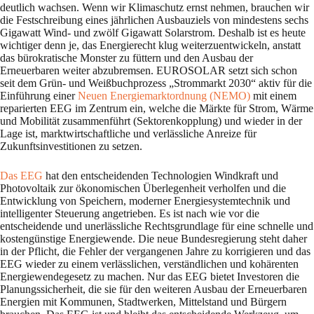
deutlich wachsen. Wenn wir Klimaschutz ernst nehmen, brauchen wir
die Festschreibung eines jährlichen Ausbauziels von mindestens sechs
Gigawatt Wind- und zwölf Gigawatt Solarstrom. Deshalb ist es heute
wichtiger denn je, das Energierecht klug weiterzuentwickeln, anstatt
das bürokratische Monster zu füttern und den Ausbau der
Erneuerbaren weiter abzubremsen. EUROSOLAR setzt sich schon
seit dem Grün- und Weißbuchprozess „Strommarkt 2030“ aktiv für die
Einführung einer
Neuen Energiemarktordnung (NEMO)
mit einem
reparierten EEG im Zentrum ein, welche die Märkte für Strom, Wärme
und Mobilität zusammenführt (Sektorenkopplung) und wieder in der
Lage ist, marktwirtschaftliche und verlässliche Anreize für
Zukunftsinvestitionen zu setzen.
Das EEG
hat den entscheidenden Technologien Windkraft und
Photovoltaik zur ökonomischen Überlegenheit verholfen und die
Entwicklung von Speichern, moderner Energiesystemtechnik und
intelligenter Steuerung angetrieben. Es ist nach wie vor die
entscheidende und unerlässliche Rechtsgrundlage für eine schnelle und
kostengünstige Energiewende. Die neue Bundesregierung steht daher
in der Pflicht, die Fehler der vergangenen Jahre zu korrigieren und das
EEG wieder zu einem verlässlichen, verständlichen und kohärenten
Energiewendegesetz zu machen. Nur das EEG bietet Investoren die
Planungssicherheit, die sie für den weiteren Ausbau der Erneuerbaren
Energien mit Kommunen, Stadtwerken, Mittelstand und Bürgern