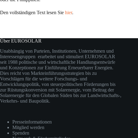
Den vollständigen Text lesen Sie
hier
.
Über EUROSOLAR
Unabhängig von Parteien, Institutionen, Unternehmen und
Interessengruppen erarbeitet und stimuliert EUROSOLAR
seit 1988 politische und wirtschaftliche Handlungsentwürfe
und Konzeptionen zur Einführung Erneuerbarer Energien.
Dies reicht von Markteinführungsstrategien bis zu
Vorschlägen für die weitere Forschungs- und
Entwicklungspolitik, von steuerpolitischen Förderungen bis
zur Rüstungskonversion mit Solarenergie, vom Beitrag der
Solarenergie für den Globalen Süden bis zur Landwirtschafts-,
Verkehrs- und Baupolitik.
Presseinformationen
Mitglied werden
Spenden