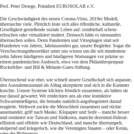
Prof. Peter Droege, Präsident EUROSOLAR e.V.
Die Geschwindigkeit des neuen Corona-Virus, 2019er Modell,
überraschte viele. Plötzlich löste sich alles öffentliche, kulturelle,
Geselligkeit genießende soziale Leben auf: zombiehaft schein-
erloschen oder virtualisiert mutiert. Dennoch hätte es niemanden
überraschen sollen. Denn Pandemien und Virusplagen sind seit
Hunderten von Jahren, Jahrtausenden gar, unsere Begleiter. Sogar die
Verschwörungstheoretiker unter uns wissen um die seit mindestens
zehn Jahren häufigeren und häufigeren Warnungen vor präzise so
einem pandemischen Ausbruch, etwa von dem Philanthropenpaar
Rockefeller- und Bill & Melanie-Gates-Stiftung.
Überraschend war eher, wie schnell unsere Gesellschaft sich anpasste,
den Ausnahmezustand als Alltag akzeptierte und sich in die Kammer
kuschte. Unsere Systeme klickten förmlich zusammen, als hätten sie
nur darauf gewartet: Wir entdeckten uns als eine instinktive
Schwarmintelligenz, die beinahe natürlich-angstbegeistert darauf
reagierte. Weltweit zuckte die Menschheit zusammen und rückte
auseinander, griff nach Maske, Klopapier und Seife – manche besser
und routiniert wie Taiwan und Südkorea, manche dezentral-föderal-
effizient und effektiv wie Deutschland, und manche überrumpelt,
stolpernd und kriegerisch, wie die Vereinigten Staaten – oder Kenia,
oder die Philippinen.