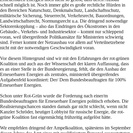
schnell möglich ist. Noch immer gibt es große rechtliche Hürden in
den Bereichen Naturschutz, Denkmalschutz, Landschaftsschutz,
militärische Sicherung, Steuerrecht, Verkehrsrecht, Bauordnungen,
Landwirtschaftsrecht, Normungsrecht u.a. Die dringend notwendige
Sektorenkopplung – also das Eindringen des Ökostromes in den
Gebäude-, Verkehrs- und Industriesektor – kommt nur schleppend
voran, weil übergreifende Politikansätze für Ministerien schwierig
sind. Ferner kommt der Netzausbau vor allem auf Verteilnetzebene
nicht mit der notwendigen Geschwindigkeit voran.
Vor diesem Hintergrund sind wir mit den Erfahrungen der rot-grünen
Koalition und auch aus der Wissenschaft der klaren Auffassung, dass
es an einer Stelle in der Bundesregierung, fehlt, die den Ausbau der
Erneuerbaren Energien als zentrales, ministeriell übergreifendes
Aufgabenfeld koordiniert: Der/ Dem Bundesbeauftragten für 100%
Erneuerbare Energien.
Schon unter Rot-Grün wurde die Forderung nach einer/m
Bundesbeauftragten für Erneuerbare Energien politisch erhoben. Die
Realisierungschancen standen damals gar nicht schlecht, wenn nicht
Kanzler Schröder, heutiger Lobbyist für russische Energie, die rot-
grüne Koalition fast eigenmächtig frühzeitig aufgelöst hätte.
Wir empfehlen dringend der Ampelkoalition, spätestens im September