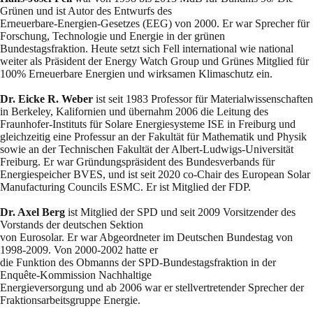
Grünen und ist Autor des Entwurfs des
Erneuerbare-Energien-Gesetzes (EEG) von 2000. Er war Sprecher für
Forschung, Technologie und Energie in der grünen
Bundestagsfraktion. Heute setzt sich Fell international wie national
weiter als Präsident der Energy Watch Group und Grünes Mitglied für
100% Erneuerbare Energien und wirksamen Klimaschutz ein.
Dr. Eicke R. Weber
ist seit 1983 Professor für Materialwissenschaften
in Berkeley, Kalifornien und übernahm 2006 die Leitung des
Fraunhofer-Instituts für Solare Energiesysteme ISE in Freiburg und
gleichzeitig eine Professur an der Fakultät für Mathematik und Physik
sowie an der Technischen Fakultät der Albert-Ludwigs-Universität
Freiburg. Er war Gründungspräsident des Bundesverbands für
Energiespeicher BVES, und ist seit 2020 co-Chair des European Solar
Manufacturing Councils ESMC. Er ist Mitglied der FDP.
Dr. Axel Berg
ist Mitglied der SPD und seit 2009 Vorsitzender des
Vorstands der deutschen Sektion
von Eurosolar. Er war Abgeordneter im Deutschen Bundestag von
1998-2009. Von 2000-2002 hatte er
die Funktion des Obmanns der SPD-Bundestagsfraktion in der
Enquête-Kommission Nachhaltige
Energieversorgung und ab 2006 war er stellvertretender Sprecher der
Fraktionsarbeitsgruppe Energie.