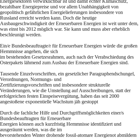
Energiesektoren verwirklichbar ist und damit echter Klimaschutz,
bezahlbare Energiepreise und vor allem Unabhängigkeit von
geopolitisch gefährlichen Energielieferungen insbesondere von
Russland erreicht werden kann. Doch die heutige
Ausbaugeschwindigkeit der Erneuerbaren Energien ist weit unter dem,
was einst bis 2012 möglich war. Sie kann und muss aber erheblich
beschleunigt werden.
Ein/e Bundesbeauftragte/r für Erneuerbare Energien würde die großen
Hemmnisse angehen, die sich
im bestehenden Gesetzesrahmen, auch nach der Verabschiedung des
Osterpakets lähmend zum Ausbau der Erneuerbare Energien sind.
Tausende Einzelvorschriften, ein gesetzlicher Paragraphendschungel,
Verordnungen, Normungs- und
Zertifizierungsvorschriften und insbesondere strukturelle
Veränderungen, wie die Umstellung auf Ausschreibungen, statt der
erfolgreichen festen Einspeisevergütung, haben das seit 2000
angestoßene exponentielle Wachstum jäh gestoppt
Durch die fachliche Hilfe und Durchgriffsmöglichkeiten einer/s
Bundesbeauftragten für Erneuerbare
Energien können auch kurzfristig Hemmnisse identifiziert und
ausgeräumt werden, was die im
bevorstehenden Winter drohende fossil-atomare Energienot abmildern