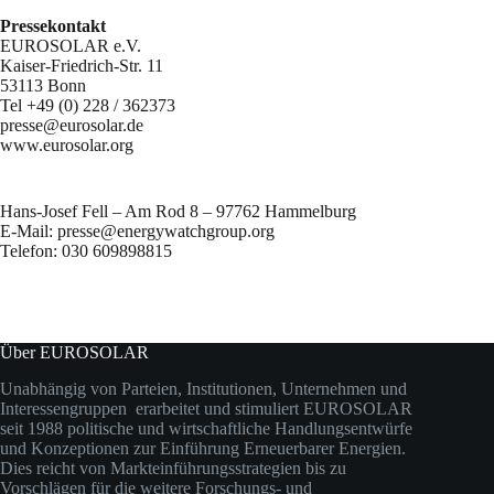
Pressekontakt
EUROSOLAR e.V.
Kaiser-Friedrich-Str. 11
53113 Bonn
Tel +49 (0) 228 / 362373
presse@eurosolar.de
www.eurosolar.org
Hans-Josef Fell – Am Rod 8 – 97762 Hammelburg
E-Mail: presse@energywatchgroup.org
Telefon: 030 609898815
Über EUROSOLAR
Unabhängig von Parteien, Institutionen, Unternehmen und
Interessengruppen erarbeitet und stimuliert EUROSOLAR
seit 1988 politische und wirtschaftliche Handlungsentwürfe
und Konzeptionen zur Einführung Erneuerbarer Energien.
Dies reicht von Markteinführungsstrategien bis zu
Vorschlägen für die weitere Forschungs- und