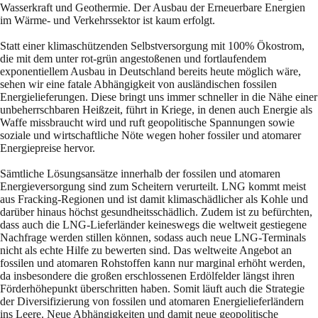
Wasserkraft und Geothermie. Der Ausbau der Erneuerbare Energien
im Wärme- und Verkehrssektor ist kaum erfolgt.
Statt einer klimaschützenden Selbstversorgung mit 100% Ökostrom,
die mit dem unter rot-grün angestoßenen und fortlaufendem
exponentiellem Ausbau in Deutschland bereits heute möglich wäre,
sehen wir eine fatale Abhängigkeit von ausländischen fossilen
Energielieferungen. Diese bringt uns immer schneller in die Nähe einer
unbeherrschbaren Heißzeit, führt in Kriege, in denen auch Energie als
Waffe missbraucht wird und ruft geopolitische Spannungen sowie
soziale und wirtschaftliche Nöte wegen hoher fossiler und atomarer
Energiepreise hervor.
Sämtliche Lösungsansätze innerhalb der fossilen und atomaren
Energieversorgung sind zum Scheitern verurteilt. LNG kommt meist
aus Fracking-Regionen und ist damit klimaschädlicher als Kohle und
darüber hinaus höchst gesundheitsschädlich. Zudem ist zu befürchten,
dass auch die LNG-Lieferländer keineswegs die weltweit gestiegene
Nachfrage werden stillen können, sodass auch neue LNG-Terminals
nicht als echte Hilfe zu bewerten sind. Das weltweite Angebot an
fossilen und atomaren Rohstoffen kann nur marginal erhöht werden,
da insbesondere die großen erschlossenen Erdölfelder längst ihren
Förderhöhepunkt überschritten haben. Somit läuft auch die Strategie
der Diversifizierung von fossilen und atomaren Energielieferländern
ins Leere. Neue Abhängigkeiten und damit neue geopolitische