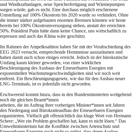
und Windkraftanlagen, neue Speicherfertigung und Wärmepumpen
sorgen würde, gab es nicht. Eine durchaus möglich erschienene
Umstellung auf 100% Ökostrom bis 2020 wurde so verhindert. Ohne
die immer stärker aufgebauten enormen Bremsen könnten wir heute
bereits bei 100% Ökostromversorgung stehen, anstatt der erreichten
50%. Präsident Putin hätte dann keine Chance, uns wirtschaftlich zu
erpressen und auch das Klima wäre geschützt.
Im Rahmen der Ampelkoalition haben Sie mit der Verabschiedung des
EEG 2023 versucht, entsprechende Hemmnisse auszuräumen und
haben damit auch schon einiges erreicht. Jedoch ist der bürokratische
Umfang kaum kleiner geworden, von einer wirklichen
Beschleunigung des Ausbaus der Erneuerbaren Energien mit
exponentiellen Wachstumsgeschwindigkeiten sind wir noch weit
entfernt. Ein Beschleunigungsgesetz, wie das für den Ausbau neuer
LNG-Terminals, ist es jedenfalls nicht geworden.
Erschwerend kommt hinzu, dass in den Bundesministerien weitgehend
noch die gleichen Beamt*innen
arbeiten, die im Auftrag ihrer vorherigen Minister*innen seit Jahren
den Niedergang und Bürokratieaufbau der Erneuerbaren Energien
organisierten. Vielfach gilt offensichtlich das kluge Wort von Hermann
Scheer: „Wer ein Problem geschaffen hat, kann es nicht lösen.“ Das
Umweltministerium hat die Konflikte zwischen Artenschutz und
Erneuerbaren Energien noch nicht so gelöst, dass deren Ausbau