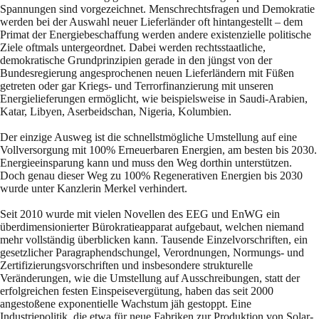
Spannungen sind vorgezeichnet. Menschrechtsfragen und Demokratie
werden bei der Auswahl neuer Lieferländer oft hintangestellt – dem
Primat der Energiebeschaffung werden andere existenzielle politische
Ziele oftmals untergeordnet. Dabei werden rechtsstaatliche,
demokratische Grundprinzipien gerade in den jüngst von der
Bundesregierung angesprochenen neuen Lieferländern mit Füßen
getreten oder gar Kriegs- und Terrorfinanzierung mit unseren
Energielieferungen ermöglicht, wie beispielsweise in Saudi-Arabien,
Katar, Libyen, Aserbeidschan, Nigeria, Kolumbien.
Der einzige Ausweg ist die schnellstmögliche Umstellung auf eine
Vollversorgung mit 100% Erneuerbaren Energien, am besten bis 2030.
Energieeinsparung kann und muss den Weg dorthin unterstützen.
Doch genau dieser Weg zu 100% Regenerativen Energien bis 2030
wurde unter Kanzlerin Merkel verhindert.
Seit 2010 wurde mit vielen Novellen des EEG und EnWG ein
überdimensionierter Bürokratieapparat aufgebaut, welchen niemand
mehr vollständig überblicken kann. Tausende Einzelvorschriften, ein
gesetzlicher Paragraphendschungel, Verordnungen, Normungs- und
Zertifizierungsvorschriften und insbesondere strukturelle
Veränderungen, wie die Umstellung auf Ausschreibungen, statt der
erfolgreichen festen Einspeisevergütung, haben das seit 2000
angestoßene exponentielle Wachstum jäh gestoppt. Eine
Industriepolitik, die etwa für neue Fabriken zur Produktion von Solar-