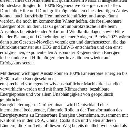
diesen Jahres das Amt eines mit qualifiziertem Personal ausgestatteten
Bundesbeauftragten für 100% Regenerative Energien zu schaffen.
Durch die Hilfe und Durchgriffsmöglichkeiten eines derartigen Amtes
können auch kurzfristig Hemmnisse identifiziert und ausgeräumt
werden, die noch im kommenden Winter helfen, die fossil-atomare
Energienot zu mildern. Dazu gehört unbürokratische Hilfe beim
Anschluss bereitstehender Solar- und Windkraftanlagen sowie Hilfe
bei der Planung und Genehmigung neuer Anlagen. Bereits 2023 wären
dann gute Gesetzes-Novellen vorzulegen und durchzusetzen, die das
Bürokratiemonster aus EEG und EnWG entschärfen und den einst
erfolgreichen, exponentiellen Ausbau der Regenerativen Energien
insbesondere mit Hilfe bürgerlicher Investitionen wieder auf
Erfolgskurs setzen.
Mit diesem wichtigen Ansatz können 100% Erneuerbare Energien bis
2030 in allen Energiesektoren
entsprechend vorliegender wissenschaftlicher Machbarkeitsstudien
verwirklicht werden und mit ihnen Klimaschutz, bezahlbare
Energiepreise und vor allem Unabhängigkeit von geopolitisch
gefährlichen
Energielieferungen. Darüber hinaus wird Deutschland eine
international bedeutende, führende Rolle in der Transformation des
Energiesystems zu Erneuerbare Energien übernehmen, zusammen mit
Kalifornien in den USA, China, Costa Rica und vielen anderen
Ländern, die zum Teil auf diesem Weg bereits deutlich weiter sind als