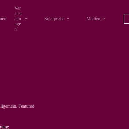
Ver
anst
onen
altu
Solarpreise
Medien
nge
n
llgemein
,
Featured
raine