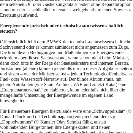
dem seltenen Öl- oder Gasheizungstotalschaden ohne Reparaturoption
– und nur der ist schließlich relevant – weitgehend um einen Sowieso-
Ersetzungsaufwand.
Energiewende juristisch oder technisch-naturwissenschaftlich
steuern?
Offensichtlich fehlt dem BMWK der technisch-naturwissenschaftliche
Sachverstand oder er kommt zumindest nicht angemessen zum Zuge.
Die komplexen Bedingungen und Maßnahmen zur Energiewende
erfordern aber diesen Sachverstand, wenn schon nicht beim Minister,
dann doch bitte in der Riege der Staatssekretäre und internen Berater.
Jurist:innen (alleine) können jedenfalls nur an dieser Aufgabe scheitern
und sitzen – wie der Minister selbst – jedem Technologieoffenheits-, e-
Fuel- oder Wasserstoff-Narrativ auf. Der blinde Aktionismus, mit
jedem Autokraten (wie Saudi Arabien, VAE und zuletzt Katar) eine
„Energiepartnerschaft“ zu etablieren, kann jedenfalls nicht über die
mangelhafte Umsetzung der Energiewende im eigenen Land
hinweghelfen.
Für Erneuerbare Energien hierzulande wäre eine „Schwuppdizität“ (©
Donald Duck und c’t-Technikmagazin) entsprechend dem s.g.
„Doppelwumms“ (© Kanzler Olav Scholz) fällig, anstatt
wohlhabenden Bürger:innen ihre Energiekosten und neuen
Wärmepumpen zu subventionieren. Schließlich geht das ideologisch