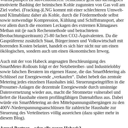
motivierte Bashing der heimischen Kohle zugunsten von Gas voll am
Ziel vorbei. (Fracking-)LNG kommt mit einer schlechteren Umwelt-
und Klimabilanz daher als Kohle, durch die Fördermethode selbst
sowie notwendige Kompression, Kühlung und Schiffstransport, aber
vor allem durch die enormen Leckagen des extremen Klimagases
Methan mit (je nach Rechenmethode und betrachtetem
Beobachtungszeitraum) 25-80 fachen CO2-Äquivalenten. Da die
Gaspräferenz zusätzlich Staat, Bürger:innen und Volkswirtschaft mit
horrenden Kosten belastet, handelt es sich hier nicht nur um einen
ökölogischen, sondern auch um einen ökonomischen Irrweg.
Auch mit der von Habeck angesagten Beschleunigung des
SmartMeter-Rollouts folgt er der Netzbetreiber- und Industrielobby
sowie falschen Beratern im eigenen Hause, die das SmartMetering als
Schlüssel zur Energiewende „verkaufen“. Dabei hebelt das zentrale
Metering jedes einzelnen Haushaltes inkl. Steuerungseingriffen in die
Prosumer-Anlagen die dezentrale Energiewende durch unsinnige
Datenvernetzung wieder aus, macht die Stromnetze vulnerabel und
liefert die Haushalte einem profilingfähigen Datenabfluss aus. Dabei
würde ein SmartMetering an den Mittelspannungsübergängen zu den
400V-Niederspannungsanschlüssen für zahlreiche Haushalte zur
Steuerung des Verteilnetzes völlig ausreichen (dazu später mehr in
diesem Blog).