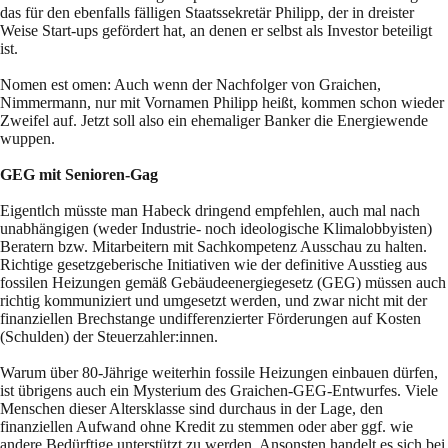
das für den ebenfalls fälligen Staatssekretär Philipp, der in dreister
Weise Start-ups gefördert hat, an denen er selbst als Investor beteiligt
ist.
Nomen est omen: Auch wenn der Nachfolger von Graichen,
Nimmermann, nur mit Vornamen Philipp heißt, kommen schon wieder
Zweifel auf. Jetzt soll also ein ehemaliger Banker die Energiewende
wuppen.
GEG mit Senioren-Gag
Eigentlch müsste man Habeck dringend empfehlen, auch mal nach
unabhängigen (weder Industrie- noch ideologische Klimalobbyisten)
Beratern bzw. Mitarbeitern mit Sachkompetenz Ausschau zu halten.
Richtige gesetzgeberische Initiativen wie der definitive Ausstieg aus
fossilen Heizungen gemäß Gebäudeenergiegesetz (GEG) müssen auch
richtig kommuniziert und umgesetzt werden, und zwar nicht mit der
finanziellen Brechstange undifferenzierter Förderungen auf Kosten
(Schulden) der Steuerzahler:innen.
Warum über 80-Jährige weiterhin fossile Heizungen einbauen dürfen,
ist übrigens auch ein Mysterium des Graichen-GEG-Entwurfes. Viele
Menschen dieser Altersklasse sind durchaus in der Lage, den
finanziellen Aufwand ohne Kredit zu stemmen oder aber ggf. wie
andere Bedürftige unterstützt zu werden. Ansonsten handelt es sich bei