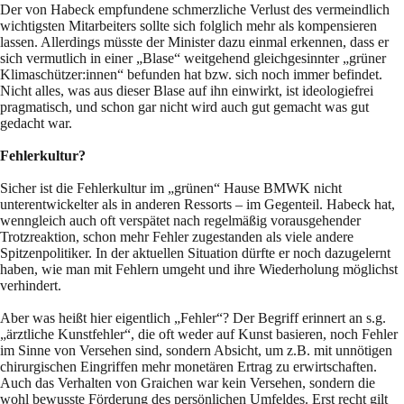
Der von Habeck empfundene schmerzliche Verlust des vermeindlich
wichtigsten Mitarbeiters sollte sich folglich mehr als kompensieren
lassen. Allerdings müsste der Minister dazu einmal erkennen, dass er
sich vermutlich in einer „Blase“ weitgehend gleichgesinnter „grüner
Klimaschützer:innen“ befunden hat bzw. sich noch immer befindet.
Nicht alles, was aus dieser Blase auf ihn einwirkt, ist ideologiefrei
pragmatisch, und schon gar nicht wird auch gut gemacht was gut
gedacht war.
Fehlerkultur?
Sicher ist die Fehlerkultur im „grünen“ Hause BMWK nicht
unterentwickelter als in anderen Ressorts – im Gegenteil. Habeck hat,
wenngleich auch oft verspätet nach regelmäßig vorausgehender
Trotzreaktion, schon mehr Fehler zugestanden als viele andere
Spitzenpolitiker. In der aktuellen Situation dürfte er noch dazugelernt
haben, wie man mit Fehlern umgeht und ihre Wiederholung möglichst
verhindert.
Aber was heißt hier eigentlich „Fehler“? Der Begriff erinnert an s.g.
„ärztliche Kunstfehler“, die oft weder auf Kunst basieren, noch Fehler
im Sinne von Versehen sind, sondern Absicht, um z.B. mit unnötigen
chirurgischen Eingriffen mehr monetären Ertrag zu erwirtschaften.
Auch das Verhalten von Graichen war kein Versehen, sondern die
wohl bewusste Förderung des persönlichen Umfeldes. Erst recht gilt