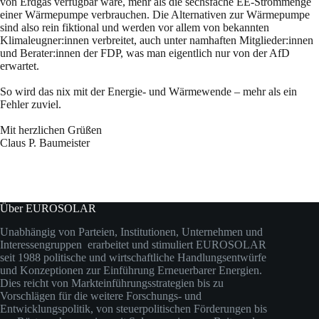
von Erdgas verfügbar wäre, mehr als die sechsfache EE-Strommenge
einer Wärmepumpe verbrauchen. Die Alternativen zur Wärmepumpe
sind also rein fiktional und werden vor allem von bekannten
Klimaleugner:innen verbreitet, auch unter namhaften Mitglieder:innen
und Berater:innen der FDP, was man eigentlich nur von der AfD
erwartet.
So wird das nix mit der Energie- und Wärmewende – mehr als ein
Fehler zuviel.
Mit herzlichen Grüßen
Claus P. Baumeister
Über EUROSOLAR
Unabhängig von Parteien, Institutionen, Unternehmen und
Interessengruppen erarbeitet und stimuliert EUROSOLAR
seit 1988 politische und wirtschaftliche Handlungsentwürfe
und Konzeptionen zur Einführung Erneuerbarer Energien.
Dies reicht von Markteinführungsstrategien bis zu
Vorschlägen für die weitere Forschungs- und
Entwicklungspolitik, von steuerpolitischen Förderungen bis