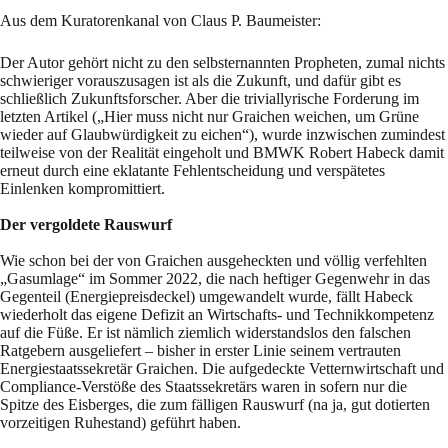
Aus dem Kuratorenkanal von Claus P. Baumeister:
Der Autor gehört nicht zu den selbsternannten Propheten, zumal nichts
schwieriger vorauszusagen ist als die Zukunft, und dafür gibt es
schließlich Zukunftsforscher. Aber die triviallyrische Forderung im
letzten Artikel („Hier muss nicht nur Graichen weichen, um Grüne
wieder auf Glaubwürdigkeit zu eichen“), wurde inzwischen zumindest
teilweise von der Realität eingeholt und BMWK Robert Habeck damit
erneut durch eine eklatante Fehlentscheidung und verspätetes
Einlenken kompromittiert.
Der vergoldete Rauswurf
Wie schon bei der von Graichen ausgeheckten und völlig verfehlten
„Gasumlage“ im Sommer 2022, die nach heftiger Gegenwehr in das
Gegenteil (Energiepreisdeckel) umgewandelt wurde, fällt Habeck
wiederholt das eigene Defizit an Wirtschafts- und Technikkompetenz
auf die Füße. Er ist nämlich ziemlich widerstandslos den falschen
Ratgebern ausgeliefert – bisher in erster Linie seinem vertrauten
Energiestaatssekretär Graichen. Die aufgedeckte Vetternwirtschaft und
Compliance-Verstöße des Staatssekretärs waren in sofern nur die
Spitze des Eisberges, die zum fälligen Rauswurf (na ja, gut dotierten
vorzeitigen Ruhestand) geführt haben.