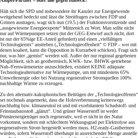
Ampel-Partner – oder alle gegen Habeck?
Hält sich die SPD und insbesondere ihr Kanzler zur Energiewende
weitgehend bedeckt und lässt die Streitfragen zwischen FDP und
Grünen austragen, wagt sich nun (19.5.) der Fraktionsvorsitzende und
„ausgewiesene Energieexperte“ Mützenich zu Wort. Man sollte nicht
nur auf Wärmepumpen setzen (tut der GEG-Entwurf auch nicht, dort
ist nur der 65%ige EE-Anteil gefordert) und einen „vielfältigen
Technologiemix“ anstreben („Technologieoffenheit“ © FDP – wer mit
denen koaliert, kann die Opposition in Kurzarbeit schicken). Fragt sich
nur, was hier „gemixt“ werden soll. Außer der nur regional gegebenen
Möglichkeit, sich an geothermisch, KWK- bzw. BHWK-getriebene
Nah-/Fernwärmenetze anzuschließen, existiert KEINE adäquate
Technologiealternative zur Wärmepumpe, um mit mindestens 65%
Umweltenergie oder bei Nutzung regenerativer Stromquellen 100%
nachhaltige Wärme zu erzeugen.
Zu den alternativ-kakophonischen Beiträgen der „Technologieoffenen“
sei nochmals angemerkt, dass die Holzverbrennung keineswegs
nachhaltig bzw. klimaneutral ist und mit exorbitantem Schadstoff- und
Feinstaubausstoß „glänzt“. Und grüner Wasserstoff ist weder
Primärenergieträger noch regenerativ, weil er nicht in der Natur
vorkommt, sondern mit schlechtem Wirkungsgrad per Elektrolyse aus
regenerativem Strom hergestellt werden muss. H2-ready-Gasthermen
würden, sofern Wasserstoff überhaupt in ausreichender Menge anstelle