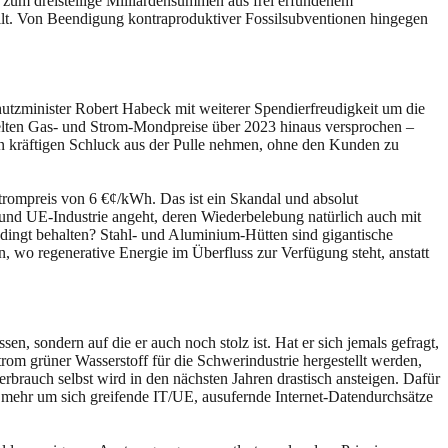
 zum dreistellige Milliardensummen aus frei erfundenem
lt. Von Beendigung kontraproduktiver Fossilsubventionen hingegen
utzminister Robert Habeck mit weiterer Spendierfreudigkeit um die
kelten Gas- und Strom-Mondpreise über 2023 hinaus versprochen –
nen kräftigen Schluck aus der Pulle nehmen, ohne den Kunden zu
strompreis von 6 €¢/kWh. Das ist ein Skandal und absolut
- und UE-Industrie angeht, deren Wiederbelebung natürlich auch mit
dingt behalten? Stahl- und Aluminium-Hütten sind gigantische
 wo regenerative Energie im Überfluss zur Verfügung steht, anstatt
, sondern auf die er auch noch stolz ist. Hat er sich jemals gefragt,
m grüner Wasserstoff für die Schwerindustrie hergestellt werden,
rbrauch selbst wird in den nächsten Jahren drastisch ansteigen. Dafür
 mehr um sich greifende IT/UE, ausufernde Internet-Datendurchsätze