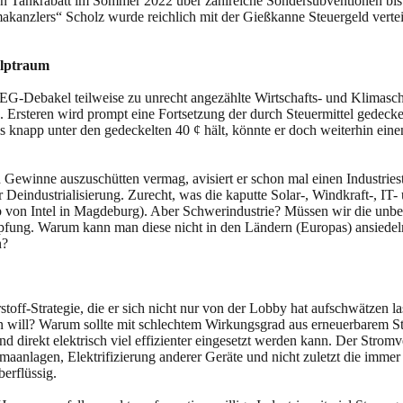
en Tankrabatt im Sommer 2022 über zahlreiche Sondersubventionen bis
nzlers“ Scholz wurde reichlich mit der Gießkanne Steuergeld vertei
Alptraum
EG-Debakel teilweise zu unrecht angezählte Wirtschafts- und Klimasch
 Ersteren wird prompt eine Fortsetzung der durch Steuermittel gedec
is knapp unter den gedeckelten 40 ¢ hält, könnte er doch weiterhin ei
h Gewinne auszuschütten vermag, avisiert er schon mal einen Industrie
 Deindustrialisierung. Zurecht, was die kaputte Solar-, Windkraft-, IT
b von Intel in Magdeburg). Aber Schwerindustrie? Müssen wir die unbe
pfung. Warum kann man diese nicht in den Ländern (Europas) ansiedeln,
n?
trategie, die er sich nicht nur von der Lobby hat aufschwätzen lassen
will? Warum sollte mit schlechtem Wirkungsgrad aus erneuerbarem Stro
direkt elektrisch viel effizienter eingesetzt werden kann. Der Stromve
anlagen, Elektrifizierung anderer Geräte und nicht zuletzt die immer
erflüssig.