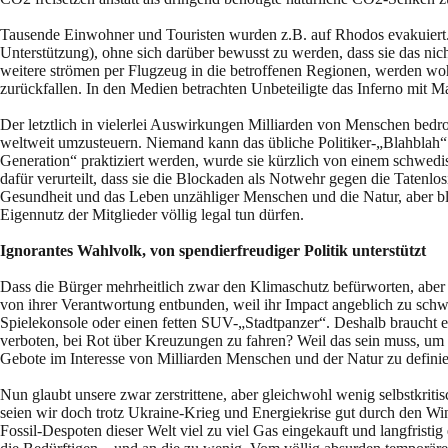
Tausende Einwohner und Touristen wurden z.B. auf Rhodos evakuiert. 
Unterstützung), ohne sich darüber bewusst zu werden, dass sie das nic
weitere strömen per Flugzeug in die betroffenen Regionen, werden wo
zurückfallen. In den Medien betrachten Unbeteiligte das Inferno mit 
Der letztlich in vielerlei Auswirkungen Milliarden von Menschen bedr
weltweit umzusteuern. Niemand kann das übliche Politiker-„Blahblah“ s
Generation“ praktiziert werden, wurde sie kürzlich von einem schwed
dafür verurteilt, dass sie die Blockaden als Notwehr gegen die Tatenlo
Gesundheit und das Leben unzähliger Menschen und die Natur, aber ble
Eigennutz der Mitglieder völlig legal tun dürfen.
Ignorantes Wahlvolk, von spendierfreudiger Politik unterstützt
Dass die Bürger mehrheitlich zwar den Klimaschutz befürworten, aber of
von ihrer Verantwortung entbunden, weil ihr Impact angeblich zu schwach
Spielekonsole oder einen fetten SUV-„Stadtpanzer“. Deshalb braucht e
verboten, bei Rot über Kreuzungen zu fahren? Weil das sein muss, um a
Gebote im Interesse von Milliarden Menschen und der Natur zu definie
Nun glaubt unsere zwar zerstrittene, aber gleichwohl wenig selbstkriti
seien wir doch trotz Ukraine-Krieg und Energiekrise gut durch den W
Fossil-Despoten dieser Welt viel zu viel Gas eingekauft und langfrist