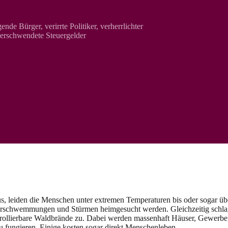
nde Bürger, verirrte Politiker, verherrlichter
verschwendete Steuergelder
, leiden die Menschen unter extremen Temperaturen bis oder sogar übe
rschwemmungen und Stürmen heimgesucht werden. Gleichzeitig schlage
llierbare Waldbrände zu. Dabei werden massenhaft Häuser, Gewerbe, la
u fungieren. Einige kosten sogar direkt Menschenleben.