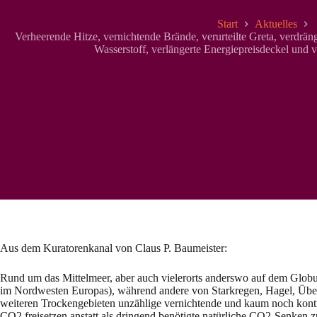
Start
Aktuelles
Verheerende Hitze, vernichtende Brände, verurteilte Greta, verdränge
Wasserstoff, verlängerte Energiepreisdeckel und 
Aus dem Kuratorenkanal von Claus P. Baumeister:
Rund um das Mittelmeer, aber auch vielerorts anderswo auf dem Globus
im Nordwesten Europas), während andere von Starkregen, Hagel, Übe
weiteren Trockengebieten unzählige vernichtende und kaum noch kontro
CO2 freisetzen anstatt als dringend benötigte natürliche CO2-Senken z