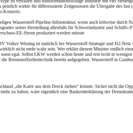
pe zu verfallen und transformationswillige Industrie mit viel Steuerg
 peinlich wirkte für differenzierte Zeitgenossen die Übergabe des fast
p-Konzern.
ligen Wasserstoff-Pipeline-Infrastruktur, wenn auch teilweise durch N
ades seiner Herstellung allenfalls für Schwerindustrie und Schiffs-/F
erschuss-EE-Strom produziert werden müsste
Volker Wissing ist natürlich bei Wasserstoff-Strategie und H2-Netz
lich nicht mehr wahr sein. Wer erklärt diesem Minister endlich einmal,
onst egal. Selbst LKW werden schon heute und erst recht in wenigen Jah
die Brennstoffzellentechnik bereits aufgegeben. Wasserstoff in Gasthe
chland „die Karre aus dem Dreck ziehen“ könnte. Sicher nicht die Oppos
mehr zu haben, wäre eigentlich eine Bankrotterklärung der Demokratie