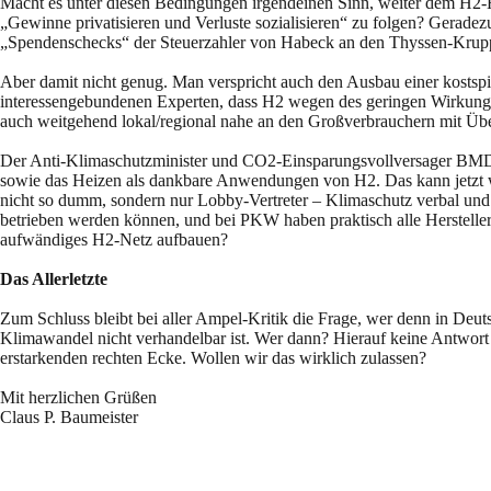
Macht es unter diesen Bedingungen irgendeinen Sinn, weiter dem H2-Hy
„Gewinne privatisieren und Verluste sozialisieren“ zu folgen? Geradezu
„Spendenschecks“ der Steuerzahler von Habeck an den Thyssen-Krup
Aber damit nicht genug. Man verspricht auch den Ausbau einer kostspie
interessengebundenen Experten, dass H2 wegen des geringen Wirkungsgr
auch weitgehend lokal/regional nahe an den Großverbrauchern mit Üb
Der Anti-Klimaschutzminister und CO2-Einsparungsvollversager BMDV 
sowie das Heizen als dankbare Anwendungen von H2. Das kann jetzt wirk
nicht so dumm, sondern nur Lobby-Vertreter – Klimaschutz verbal und s
betrieben werden können, und bei PKW haben praktisch alle Hersteller 
aufwändiges H2-Netz aufbauen?
Das Allerletzte
Zum Schluss bleibt bei aller Ampel-Kritik die Frage, wer denn in Deuts
Klimawandel nicht verhandelbar ist. Wer dann? Hierauf keine Antwort 
erstarkenden rechten Ecke. Wollen wir das wirklich zulassen?
Mit herzlichen Grüßen
Claus P. Baumeister