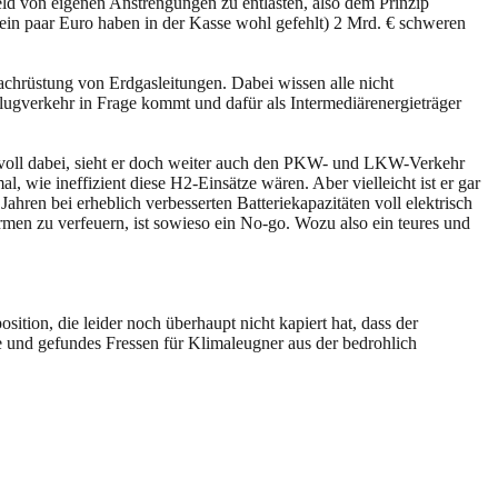
eld von eigenen Anstrengungen zu entlasten, also dem Prinzip
 (ein paar Euro haben in der Kasse wohl gefehlt) 2 Mrd. € schweren
achrüstung von Erdgasleitungen. Dabei wissen alle nicht
lugverkehr in Frage kommt und dafür als Intermediärenergieträger
 voll dabei, sieht er doch weiter auch den PKW- und LKW-Verkehr
 wie ineffizient diese H2-Einsätze wären. Aber vielleicht ist er gar
ren bei erheblich verbesserten Batteriekapazitäten voll elektrisch
rmen zu verfeuern, ist sowieso ein No-go. Wozu also ein teures und
ition, die leider noch überhaupt nicht kapiert hat, dass der
 und gefundes Fressen für Klimaleugner aus der bedrohlich