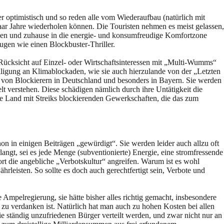
optimistisch und so reden alle vom Wiederaufbau (natürlich mit
aar Jahre wiederholen können. Die Touristen nehmen es meist gelassen,
nen und zuhause in die energie- und konsumfreudige Komfortzone
gen wie einen Blockbuster-Thriller.
 Rücksicht auf Einzel- oder Wirtschaftsinteressen mit „Multi-Wumms“
iligung an Klimablockaden, wie sie auch hierzulande von der „Letzten
n von Blockierern in Deutschland und besonders in Bayern. Sie werden
elt verstehen. Diese schädigen nämlich durch ihre Untätigkeit die
ze Land mit Streiks blockierenden Gewerkschaften, die das zum
on in einigen Beiträgen „gewürdigt“. Sie werden leider auch allzu oft
rlangt, sei es jede Menge (subventionierte) Energie, eine stromfressende
rt die angebliche „Verbotskultur“ angreifen. Warum ist es wohl
leisten. So sollte es doch auch gerechtfertigt sein, Verbote und
 Ampelregierung, sie hätte bisher alles richtig gemacht, insbesondere
zu verdanken ist. Natürlich hat man auch zu hohen Kosten bei allen
ie ständig unzufriedenen Bürger verteilt werden, und zwar nicht nur an