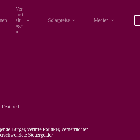
Ver
anst
onen
altu
Solarpreise
Medien
nge
n
,
Featured
nde Bürger, verirrte Politiker, verherrlichter
verschwendete Steuergelder