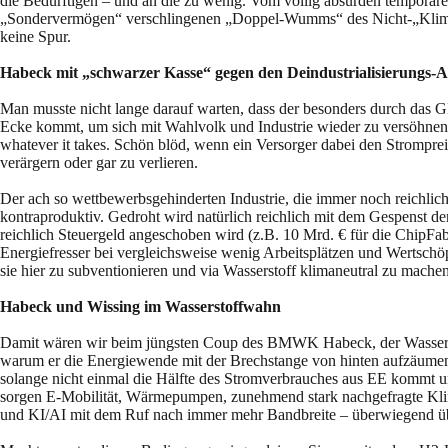
die Bedürftigen – und an die zu wenig. Vom völlig absurden temporär
„Sondervermögen“ verschlingenen „Doppel-Wumms“ des Nicht-„Klimaka
keine Spur.
Habeck mit „schwarzer Kasse“ gegen den Deindustrialisierungs-
Man musste nicht lange darauf warten, dass der besonders durch das G
Ecke kommt, um sich mit Wahlvolk und Industrie wieder zu versöhnen.
whatever it takes. Schön blöd, wenn ein Versorger dabei den Strompre
verärgern oder gar zu verlieren.
Der ach so wettbewerbsgehinderten Industrie, die immer noch reichlic
kontraproduktiv. Gedroht wird natürlich reichlich mit dem Gespenst der
reichlich Steuergeld angeschoben wird (z.B. 10 Mrd. € für die ChipFa
Energiefresser bei vergleichsweise wenig Arbeitsplätzen und Wertschö
sie hier zu subventionieren und via Wasserstoff klimaneutral zu mache
Habeck und Wissing im Wasserstoffwahn
Damit wären wir beim jüngsten Coup des BMWK Habeck, der Wasserstoff-S
warum er die Energiewende mit der Brechstange von hinten aufzäumen 
solange nicht einmal die Hälfte des Stromverbrauches aus EE kommt und 
sorgen E-Mobilität, Wärmepumpen, zunehmend stark nachgefragte Klima
und KI/AI mit dem Ruf nach immer mehr Bandbreite – überwiegend üb