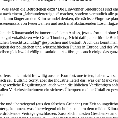
Was sagen die Betroffenen dazu? Die Einwohner Südeuropas sind eher 
ht nach einem „Jahrhundertereignis“ machen, sondern vermutlich alle p
hl kaum länger an den Klimawandel denken, die nächste Flugreise pla
Masseneinsatz von Feuerwehren und auch mal abstürzenden Löschflugzeu
ohende Klimawandel ist immer noch kein Anlass, jetzt sofort und ohne
o gut vokalisieren wie Greta Thunberg. Nicht dafür, aber für die Bete
ischen Gericht „schuldig“ gesprochen und bestraft. Auch das kennt ma
sigkeit der politischen und wirtschaftlichen Führer in Europa und der W
iben gleichwohl völlig unsanktioniert – übrigens auch einige das gan
fenschtlich nicht freiwillig aus der Komfortzone treten, haben wir sch
 sei. Bullshit. Sorry, aber die Industrie liefert das, was der Markt ve
s gesetzliche Regulierungen, auch wenn die üblichen Verdächtigen sofo
llen Verkehrsteilnehmern ein sicheres Überqueren ohne Unfall zu gewähr
ren.
sche und überwiegend (aus den falschen Gründen) zur Zeit so ungeliebte
inter gekommen, was überwiegend nicht ihr, sondern dem milden Klima 
ig erdrückende Verträge geschlossen. Zusätzlich mussten Geschenke an d