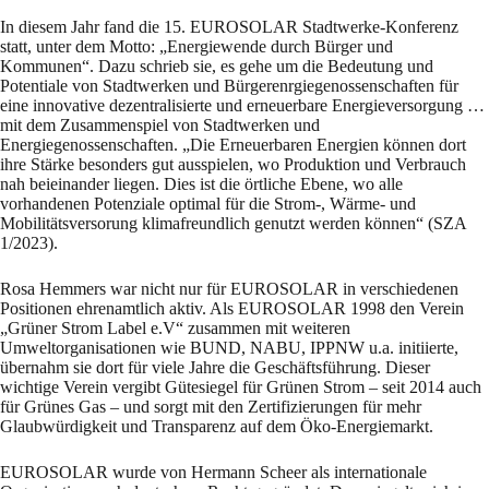
In diesem Jahr fand die 15. EUROSOLAR Stadtwerke-Konferenz
statt, unter dem Motto: „Energiewende durch Bürger und
Kommunen“. Dazu schrieb sie, es gehe um die Bedeutung und
Potentiale von Stadtwerken und Bürgerenrgiegenossenschaften für
eine innovative dezentralisierte und erneuerbare Energieversorgung …
mit dem Zusammenspiel von Stadtwerken und
Energiegenossenschaften. „Die Erneuerbaren Energien können dort
ihre Stärke besonders gut ausspielen, wo Produktion und Verbrauch
nah beieinander liegen. Dies ist die örtliche Ebene, wo alle
vorhandenen Potenziale optimal für die Strom-, Wärme- und
Mobilitätsversorung klimafreundlich genutzt werden können“ (SZA
1/2023).
Rosa Hemmers war nicht nur für EUROSOLAR in verschiedenen
Positionen ehrenamtlich aktiv. Als EUROSOLAR 1998 den Verein
„Grüner Strom Label e.V“ zusammen mit weiteren
Umweltorganisationen wie BUND, NABU, IPPNW u.a. initiierte,
übernahm sie dort für viele Jahre die Geschäftsführung. Dieser
wichtige Verein vergibt Gütesiegel für Grünen Strom – seit 2014 auch
für Grünes Gas – und sorgt mit den Zertifizierungen für mehr
Glaubwürdigkeit und Transparenz auf dem Öko-Energiemarkt.
EUROSOLAR wurde von Hermann Scheer als internationale