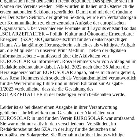
Organisation nach deutschem Recht gegründet. Das spiegelte sich im
Namen des Vereins wieder. 1989 wurden in Italien und Österreich die
ersten nationalen Sektionen gegründet. Damit und mit der Gründung
der Deutschen Sektion, der größten Sektion, wurde ein Verbandsorgan
zur Kommunikation zu einer zentralen Aufgabe der europäischen
Organisation. Über verschiedene Formate und Layouts entstand so das
„SOLARZEITALTER – Politik, Kultur und Ökonomie Erneuerbarer
Energien“ (SZA) als Quartalszeitschrift für den deutschsprachigen
Raum. Als langjährige Herausgeberin sah ich es als wichtigste Aufgab
an, die Mitglieder in unserem Print-Medium – neben der digitalen
Informationsebene – umfassend über die Aktivitäten von
EUROSOLAR zu informieren. Rosa Hemmers war von Anfang an im
Redaktionsbeirat aktiv dabei. Als ich 2022 nach über 35 Jahren die
Herausgeberschaft an EUROSOLAR abgab, hat es mich sehr gefreut,
dass Rosa Hemmers sich sogleich als Vorstandsmitglied verantwortlich
für die Weiterführung fühlte und in ihrem Editorial zur Ausgabe
1/2023 verdeutlichte, dass sie die Gestaltung des
SOLARZEITALTER in der bisherigen Form beibehalten werde.
Leider ist es bei dieser einen Ausgabe in ihrer Verantwortung
geblieben. Ihr Mitwirken und Gestalten der Aktivitäten von
EUROSOLAR in und für den Verein EUROSOLAR war umfassend.
Sie war nicht nur aktiv in den verschiedenen Vorständen, im
Redaktionsbeirat des SZA, in der Jury für die deutschen und
europäischen Solarpreise. Sie übernahm darüber hinaus wichtige