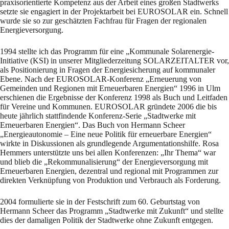
praxisorientierte Kompetenz aus der Arbeit eines großen Stadtwerks
setzte sie engagiert in der Projektarbeit bei EUROSOLAR ein. Schnell
wurde sie so zur geschätzten Fachfrau für Fragen der regionalen
Energieversorgung.
1994 stellte ich das Programm für eine „Kommunale Solarenergie-
Initiative (KSI) in unserer Mitgliederzeitung SOLARZEITALTER vor,
als Positionierung in Fragen der Energiesicherung auf kommunaler
Ebene. Nach der EUROSOLAR-Konferenz „Erneuerung von
Gemeinden und Regionen mit Erneuerbaren Energien“ 1996 in Ulm
erschienen die Ergebnisse der Konferenz 1998 als Buch und Leitfaden
für Vereine und Kommunen. EUROSOLAR gründete 2006 die bis
heute jährlich stattfindende Konferenz-Serie „Stadtwerke mit
Erneuerbaren Energien“. Das Buch von Hermann Scheer
„Energieautonomie – Eine neue Politik für erneuerbare Energien“
wirkte in Diskussionen als grundlegende Argumentationshilfe. Rosa
Hemmers unterstützte uns bei allen Konferenzen: „Ihr Thema“ war
und blieb die „Rekommunalisierung“ der Energieversorgung mit
Erneuerbaren Energien, dezentral und regional mit Programmen zur
direkten Verknüpfung von Produktion und Verbrauch als Forderung.
2004 formulierte sie in der Festschrift zum 60. Geburtstag von
Hermann Scheer das Programm „Stadtwerke mit Zukunft“ und stellte
dies der damaligen Politik der Stadtwerke ohne Zukunft entgegen.