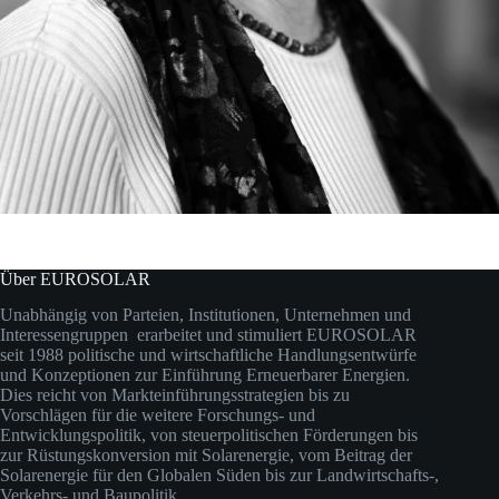
Über EUROSOLAR
Unabhängig von Parteien, Institutionen, Unternehmen und
Interessengruppen erarbeitet und stimuliert EUROSOLAR
seit 1988 politische und wirtschaftliche Handlungsentwürfe
und Konzeptionen zur Einführung Erneuerbarer Energien.
Dies reicht von Markteinführungsstrategien bis zu
Vorschlägen für die weitere Forschungs- und
Entwicklungspolitik, von steuerpolitischen Förderungen bis
zur Rüstungskonversion mit Solarenergie, vom Beitrag der
Solarenergie für den Globalen Süden bis zur Landwirtschafts-,
Verkehrs- und Baupolitik.