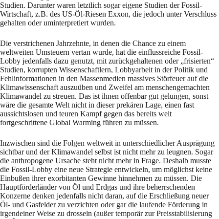
Studien. Darunter waren letztlich sogar eigene Studien der Fossil-
Wirtschaft, z.B. des US-Öl-Riesen Exxon, die jedoch unter Verschluss
gehalten oder uminterpretiert wurden.
Die verstrichenen Jahrzehnte, in denen die Chance zu einem
weltweiten Umsteuern vertan wurde, hat die einflussreiche Fossil-
Lobby jedenfalls dazu genutzt, mit zurückgehaltenen oder „frisierten“
Studien, korrupten Wissenschaftlern, Lobbyarbeit in der Politik und
Fehlinformationen in den Massenmedien massives Störfeuer auf die
Klimawissenschaft auszuüben und Zweifel am menschengemachten
Klimawandel zu streuen. Das ist ihnen offenbar gut gelungen, sonst
wäre die gesamte Welt nicht in dieser prekären Lage, einen fast
aussichtslosen und teuren Kampf gegen das bereits weit
fortgeschrittene Global Warming führen zu müssen.
Inzwischen sind die Folgen weltweit in unterschiedlicher Ausprägung
sichtbar und der Klimawandel selbst ist nicht mehr zu leugnen. Sogar
die anthropogene Ursache steht nicht mehr in Frage. Deshalb musste
die Fossil-Lobby eine neue Strategie entwickeln, um möglichst keine
Einbußen ihrer exorbitanten Gewinne hinnehmen zu müssen. Die
Hauptförderländer von Öl und Erdgas und ihre beherrschenden
Konzerne denken jedenfalls nicht daran, auf die Erschließung neuer
Öl- und Gasfelder zu verzichten oder gar die laufende Förderung in
irgendeiner Weise zu drosseln (außer temporär zur Preisstabilisierung