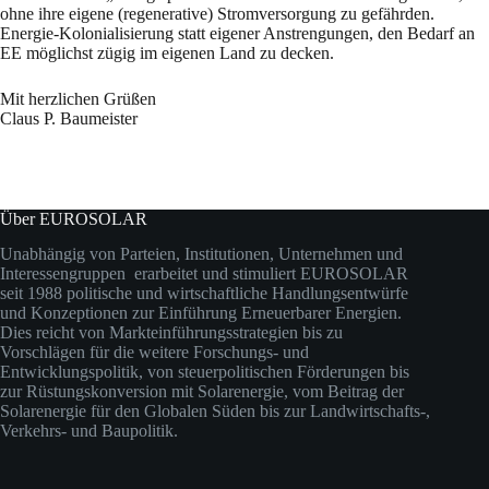
ohne ihre eigene (regenerative) Stromversorgung zu gefährden.
Energie-Kolonialisierung statt eigener Anstrengungen, den Bedarf an
EE möglichst zügig im eigenen Land zu decken.
Mit herzlichen Grüßen
Claus P. Baumeister
Über EUROSOLAR
Unabhängig von Parteien, Institutionen, Unternehmen und
Interessengruppen erarbeitet und stimuliert EUROSOLAR
seit 1988 politische und wirtschaftliche Handlungsentwürfe
und Konzeptionen zur Einführung Erneuerbarer Energien.
Dies reicht von Markteinführungsstrategien bis zu
Vorschlägen für die weitere Forschungs- und
Entwicklungspolitik, von steuerpolitischen Förderungen bis
zur Rüstungskonversion mit Solarenergie, vom Beitrag der
Solarenergie für den Globalen Süden bis zur Landwirtschafts-,
Verkehrs- und Baupolitik.