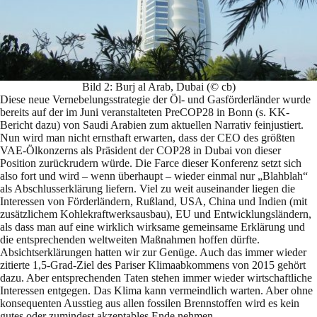
Bild 2: Burj al Arab, Dubai (© cb)
Diese neue Vernebelungsstrategie der Öl- und Gasförderländer wurde
bereits auf der im Juni veranstalteten PreCOP28 in Bonn (s. KK-
Bericht dazu) von Saudi Arabien zum aktuellen Narrativ feinjustiert.
Nun wird man nicht ernsthaft erwarten, dass der CEO des größten
VAE-Ölkonzerns als Präsident der COP28 in Dubai von dieser
Position zurückrudern würde. Die Farce dieser Konferenz setzt sich
also fort und wird – wenn überhaupt – wieder einmal nur „Blahblah“
als Abschlusserklärung liefern. Viel zu weit auseinander liegen die
Interessen von Förderländern, Rußland, USA, China und Indien (mit
zusätzlichem Kohlekraftwerksausbau), EU und Entwicklungsländern,
als dass man auf eine wirklich wirksame gemeinsame Erklärung und
die entsprechenden weltweiten Maßnahmen hoffen dürfte.
Absichtserklärungen hatten wir zur Genüge. Auch das immer wieder
zitierte 1,5-Grad-Ziel des Pariser Klimaabkommens von 2015 gehört
dazu. Aber entsprechenden Taten stehen immer wieder wirtschaftliche
Interessen entgegen. Das Klima kann vermeindlich warten. Aber ohne
konsequenten Ausstieg aus allen fossilen Brennstoffen wird es kein
gutes oder zumindest akzeptables Ende nehmen.