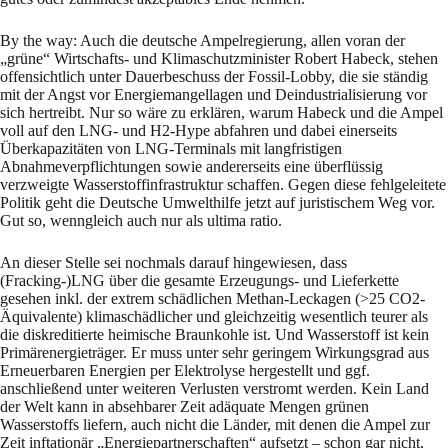
By the way: Auch die deutsche Ampelregierung, allen voran der
„grüne“ Wirtschafts- und Klimaschutzminister Robert Habeck, stehen
offensichtlich unter Dauerbeschuss der Fossil-Lobby, die sie ständig
mit der Angst vor Energiemangellagen und Deindustrialisierung vor
sich hertreibt. Nur so wäre zu erklären, warum Habeck und die Ampel
voll auf den LNG- und H2-Hype abfahren und dabei einerseits
Überkapazitäten von LNG-Terminals mit langfristigen
Abnahmeverpflichtungen sowie andererseits eine überflüssig
verzweigte Wasserstoffinfrastruktur schaffen. Gegen diese fehlgeleitete
Politik geht die Deutsche Umwelthilfe jetzt auf juristischem Weg vor.
Gut so, wenngleich auch nur als ultima ratio.
An dieser Stelle sei nochmals darauf hingewiesen, dass
(Fracking-)LNG über die gesamte Erzeugungs- und Lieferkette
gesehen inkl. der extrem schädlichen Methan-Leckagen (>25 CO2-
Äquivalente) klimaschädlicher und gleichzeitig wesentlich teurer als
die diskreditierte heimische Braunkohle ist. Und Wasserstoff ist kein
Primärenergieträger. Er muss unter sehr geringem Wirkungsgrad aus
Erneuerbaren Energien per Elektrolyse hergestellt und ggf.
anschließend unter weiteren Verlusten verstromt werden. Kein Land
der Welt kann in absehbarer Zeit adäquate Mengen grünen
Wasserstoffs liefern, auch nicht die Länder, mit denen die Ampel zur
Zeit inftationär „Energiepartnerschaften“ aufsetzt – schon gar nicht,