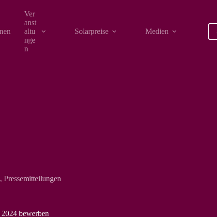
Ver
anst
onen
altu
Solarpreise
Medien
nge
n
,
Pressemitteilungen
is 2024 bewerben