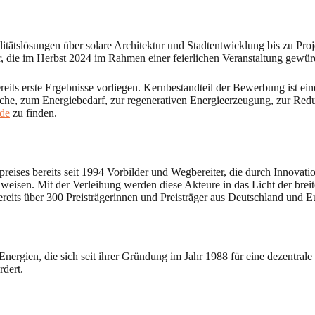
litätslösungen über solare Architektur und Stadtentwicklung bis zu P
er, die im Herbst 2024 im Rahmen einer feierlichen Veranstaltung gewür
 bereits erste Ergebnisse vorliegen. Kernbestandteil der Bewerbung ist 
äche, zum Energiebedarf, zur regenerativen Energieerzeugung, zur Re
.de
zu finden.
ises bereits seit 1994 Vorbilder und Wegbereiter, die durch Innovat
 weisen. Mit der Verleihung werden diese Akteure in das Licht der breit
eits über 300 Preisträgerinnen und Preisträger aus Deutschland und 
rgien, die sich seit ihrer Gründung im Jahr 1988 für eine dezentrale
rdert.