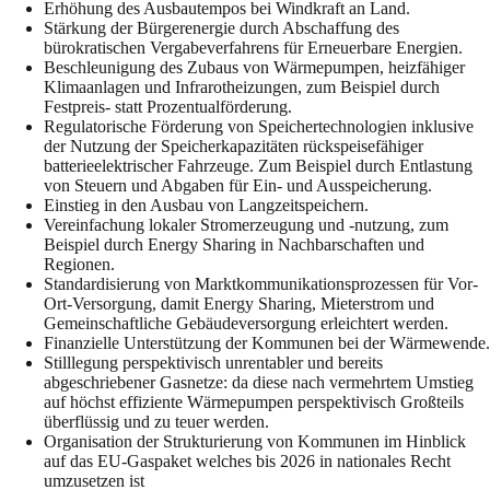
Erhöhung des Ausbautempos bei Windkraft an Land.
Stärkung der Bürgerenergie durch Abschaffung des
bürokratischen Vergabeverfahrens für Erneuerbare Energien.
Beschleunigung des Zubaus von Wärmepumpen, heizfähiger
Klimaanlagen und Infrarotheizungen, zum Beispiel durch
Festpreis- statt Prozentualförderung.
Regulatorische Förderung von Speichertechnologien inklusive
der Nutzung der Speicherkapazitäten rückspeisefähiger
batterieelektrischer Fahrzeuge. Zum Beispiel durch Entlastung
von Steuern und Abgaben für Ein- und Ausspeicherung.
Einstieg in den Ausbau von Langzeitspeichern.
Vereinfachung lokaler Stromerzeugung und -nutzung, zum
Beispiel durch Energy Sharing in Nachbarschaften und
Regionen.
Standardisierung von Marktkommunikationsprozessen für Vor-
Ort-Versorgung, damit Energy Sharing, Mieterstrom und
Gemeinschaftliche Gebäudeversorgung erleichtert werden.
Finanzielle Unterstützung der Kommunen bei der Wärmewende.
Stilllegung perspektivisch unrentabler und bereits
abgeschriebener Gasnetze: da diese nach vermehrtem Umstieg
auf höchst effiziente Wärmepumpen perspektivisch Großteils
überflüssig und zu teuer werden.
Organisation der Strukturierung von Kommunen im Hinblick
auf das EU-Gaspaket welches bis 2026 in nationales Recht
umzusetzen ist