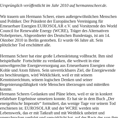
Ursprünglich veröffentlicht im Jahr 2010 auf hermannscheer.de.
Wir trauern um Hermann Scheer, einen außergewöhnlichen Menschen
und Politiker. Der Präsident der Europäischen Vereinigung für
Erneuerbare Energien EUROSOLAR e.V. und Vorsitzende des World
Council for Renewable Energy (WCRE), Träger des Alternativen
Nobelpreises, Abgeordneter des Deutschen Bundestags, ist am 14.
Oktober 2010 in Berlin gestorben. Er wurde 66 Jahre alt. Sein
plötzlicher Tod erschüttert alle.
Hermann Scheer hat eine große Lebensleistung vollbracht. Ihm sind
beispielhafte Fortschritte zu verdanken, die weltweit in eine
umweltgerechte Energieversorgung aus Erneuerbaren Energien ohne
Kohle und Atom führen. Sein unverrückbares Ziel, die Energiewende
zu beschleunigen, wird Wirklichkeit, weil er mit seinem
Kenntnisreichtum, seinem logischen Denken und seiner
Begeisterungsfähigkeit viele Menschen überzeugen und mitreißen
konnte.
Hermann Scheers Gedanken und Pläne leben, weil er sie in konkret
erfahrbare Ergebnisse umsetzen konnte. Er hat sie in dem Buch „Der
energ
ethische
Imperativ“ formuliert, das wenige Tage vor seinem Tod
erschienen ist. EUROSOLAR und der WCRE werden sein
Lebenswerk, das er mit Tatkraft und mit Weitblick unbeirrt und
unerschrocken verfolgt und verwirklicht hat, auf der Basis des von ihm