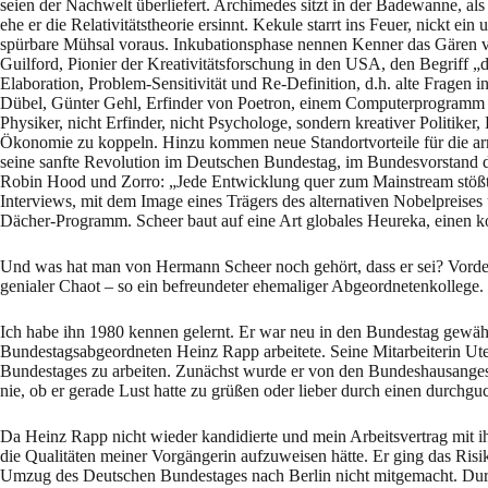
seien der Nachwelt überliefert. Archimedes sitzt in der Badewanne, als
ehe er die Relativitätstheorie ersinnt. Kekule starrt ins Feuer, nickt 
spürbare Mühsal voraus. Inkubationsphase nennen Kenner das Gären vo
Guilford, Pionier der Kreativitätsforschung in den USA, den Begriff „di
Elaboration, Problem-Sensitivität und Re-Definition, d.h. alte Fragen
Dübel, Günter Gehl, Erfinder von Poetron, einem Computerprogramm m
Physiker, nicht Erfinder, nicht Psychologe, sondern kreativer Politiker,
Ökonomie zu koppeln. Hinzu kommen neue Standortvorteile für die ar
seine sanfte Revolution im Deutschen Bundestag, im Bundesvorstand d
Robin Hood und Zorro: „Jede Entwicklung quer zum Mainstream stößt auf
Interviews, mit dem Image eines Trägers des alternativen Nobelpreis
Dächer-Programm. Scheer baut auf eine Art globales Heureka, einen ko
Und was hat man von Hermann Scheer noch gehört, dass er sei? Vordenke
genialer Chaot – so ein befreundeter ehemaliger Abgeordnetenkollege. E
Ich habe ihn 1980 kennen gelernt. Er war neu in den Bundestag gewähl
Bundestagsabgeordneten Heinz Rapp arbeitete. Seine Mitarbeiterin Ute
Bundestages zu arbeiten. Zunächst wurde er von den Bundeshausangest
nie, ob er gerade Lust hatte zu grüßen oder lieber durch einen durchgu
Da Heinz Rapp nicht wieder kandidierte und mein Arbeitsvertrag mit ih
die Qualitäten meiner Vorgängerin aufzuweisen hätte. Er ging das Risik
Umzug des Deutschen Bundestages nach Berlin nicht mitgemacht. Durch