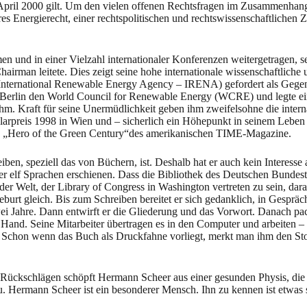
it April 2000 gilt. Um den vielen offenen Rechtsfragen im Zusammenh
es Energierecht, einer rechtspolitischen und rechtswissenschaftlichen Z
und in einer Vielzahl internationaler Konferenzen weitergetragen, sei
 Chairman leitete. Dies zeigt seine hohe internationale wissenschaftli
n (International Renewable Energy Agency – IRENA) gefordert als Geg
n Berlin den World Council for Renewable Energy (WCRE) und legte ein
m. Kraft für seine Unermüdlichkeit geben ihm zweifelsohne die inter
arpreis 1998 in Wien und – sicherlich ein Höhepunkt in seinem Leben 
als „Hero of the Green Century“des amerikanischen TIME-Magazine.
n, speziell das von Büchern, ist. Deshalb hat er auch kein Interesse 
er elf Sprachen erschienen. Dass die Bibliothek des Deutschen Bundestag
k der Welt, der Library of Congress in Washington vertreten zu sein, da
urt gleich. Bis zum Schreiben bereitet er sich gedanklich, in Gesprä
i Jahre. Dann entwirft er die Gliederung und das Vorwort. Danach packt
er Hand. Seine Mitarbeiter übertragen es in den Computer und arbeiten –
 Schon wenn das Buch als Druckfahne vorliegt, merkt man ihm den Stol
 Rückschlägen schöpft Hermann Scheer aus einer gesunden Physis, die 
u. Hermann Scheer ist ein besonderer Mensch. Ihn zu kennen ist etwas