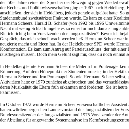
den 50er Jahren einer der Sprecher der Bewegung gegen Wiederbewaf
der Rechts- und Politikwissenschaften ging er 1967 nach Heidelberg. 
anschließen, der sich in Heidelberg jedoch gerade aufgelöst hatte. S
Studentenbund zweitstärkste Fraktion wurde. Es kam zu einer Koalit
Hermann Scheers, Harald B. Schäfer (von 1992 bis 1996 Umweltminist
Nacht mit wenig Schlaf klingelte es zu einer für mich damals unglaub
Bin ich richtig beim Vorsitzenden der Jungsozialisten?‘ Bevor ich bej
Gespräch, das mich schnell wach werden ließ. Hermann Scheer war in se
neugierig macht und Ideen hat. In der Heidelberger SPD wurde Herma
Konfrontation. Es kam zum Antrag auf Parteiausschluss, der mit einer
rausfliegen müssen. Doch mein Gefühl sagt mir, dass du noch einmal se
In Heidelberg lernte Hermann Scheer die Malerin Irm Pontenagel kenne
Erinnerung. Auf dem Höhepunkt der Studentenproteste, in der Hektik 
Hermann Scheer und Irm Pontenagel. So wie Hermann Scheer selbst, pass
Aktivitäten hatte er 1970 zunächst abgebrochen und das vernachlässi
deren Musikalität die Eltern früh erkannten und förderten. Sie ist heute
Fährnissen.
Im Oktober 1972 wurde Hermann Scheer wissenschaftlicher Assistent am 
baden-württembergischen Landesvorstand der Jungsozialisten der Vors
Bundesvorsitzender der Jungsozialisten und 1975 Vorsitzender der An
der Abteilung für angewandte Systemanalyse im Kernforschungszentr