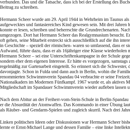
verbunden. Das und die Tatsache, dass ich bei der Erstellung des Buch
Beitrag zu schreiben.
Hermann Scheer wurde am 29. April 1944 in Wehrheim im Taunus als dri
aufgewecktes und fantasiereiches Kind gewesen sein. Mit drei Jahren ha
konnte er lesen, schreiben und beherrschte die Grundrechenarten. Nach
umgezogen. Dort hat Hermann Scheer das Realgymnasium besucht. Er war
oft gehen, seine Mitarbeit erstreckt sich ausschließlich auf die ihn int
in Geschichte – speziell der römischen- waren so umfassend, dass er si
Aufwand, führte dazu, dass er als 16jähriger eine Klasse wiederholen m
Hermann Scheer – sei eine Unterschriftenkampagne in der Schule gege
sondern eher dem eigenen Interesse. Er hätte es vorgezogen, samstags
regelmäßig zur Gartenarbeit eingeteilt. So erinnert sich die Schwester
davonjagte. Schon in Fulda und dann auch in Berlin, wohin die Famil
renommierten Schwimmverein Spandau 04 verbrachte er seine Freizeit, 
Nationalkaders im Modernen Fünfkampf. 1967 wurde er, als aktives M
Mitgliedschaft im Spandauer Schwimmverein wieder aufleben lassen un
Nach dem Abitur an der Freiherr-vom-Stein-Schule in Berlin-Spandau ü
er die Absurdität der Atomwaffen. Das Kommando in einer Übung lautet
als Räuber- und Gendarm-Spielen und zugleich skurril. Nach drei Jah
Linken politischen Ideen oder Diskussionen war Hermann Scheer bis
lernte er Ernst-Michael Lange und dessen Familie – eine linke Intelle