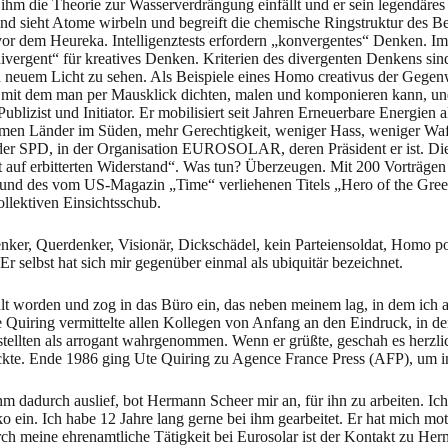
 ihm die Theorie zur Wasserverdrängung einfällt und er sein legendäres
ein und sieht Atome wirbeln und begreift die chemische Ringstruktur des 
r dem Heureka. Intelligenztests erfordern „konvergentes“ Denken. Im
vergent“ für kreatives Denken. Kriterien des divergenten Denkens sind: I
 in neuem Licht zu sehen. Als Beispiele eines Homo creativus der Gege
it dem man per Mausklick dichten, malen und komponieren kann, und 
 Publizist und Initiator. Er mobilisiert seit Jahren Erneuerbare Energie
men Länder im Süden, mehr Gerechtigkeit, weniger Hass, weniger Waff
er SPD, in der Organisation EUROSOLAR, deren Präsident er ist. Die 
 erbitterten Widerstand“. Was tun? Überzeugen. Mit 200 Vorträgen pro 
es und des vom US-Magazin „Time“ verliehenen Titels „Hero of the Gr
llektiven Einsichtsschub.
r, Querdenker, Visionär, Dickschädel, kein Parteiensoldat, Homo polit
r selbst hat sich mir gegenüber einmal als ubiquitär bezeichnet.
t worden und zog in das Büro ein, das neben meinem lag, in dem ich al
 Quiring vermittelte allen Kollegen von Anfang an den Eindruck, in d
ellten als arrogant wahrgenommen. Wenn er grüßte, geschah es herzlic
ckte. Ende 1986 ging Ute Quiring zu Agence France Press (AFP), um in i
m dadurch auslief, bot Hermann Scheer mir an, für ihn zu arbeiten. Ic
o ein. Ich habe 12 Jahre lang gerne bei ihm gearbeitet. Er hat mich mo
 meine ehrenamtliche Tätigkeit bei Eurosolar ist der Kontakt zu Herm