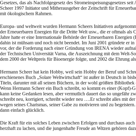
Gesetzes, das als Nachfolgegesetz des Stromeinspeisungsgesetzes se
Scheer 1997 Initiator und Mitherausgeber der Zeitschrift für Erneuerbar
mit ökologischem Rahmen.
Europa- und weltweit wurden Hermann Scheers Initiativen aufgenommen 
der Erneuerbaren Energien für die Dritte Welt usw., die er oftmals als
Jahre hatte er eine Internationale Behörde der Erneuerbaren Energie
dahin ist mühsam und noch nicht beendet. Im Juni 2001 gründete er i
vor, der die Forderung nach einer Gründung von IRENA wieder aufnah
der Technischen Universität Varna, die Auszeichnung mit dem Welt-Sol
dem 2000 der Weltpreis für Bioenergie folgte, und 2002 die Ehrung 
Hermann Scheer hat kein Hobby, weil sein Hobby der Beruf und Schreibe
erschienenes Buch „Solare Weltwirtschaft“ ist außer in Deutsch in bish
Titeln, darunter mit all seinen Büchern, in der wohl größten Bibliothe
Wenn Hermann Scheer ein Buch schreibt, so kommt es einer (Kopf)-Geb
kann keine Gedanken lesen, aber vermutlich dauert das so ungefähr zwe
schreibt neu, korrigiert, schreibt wieder neu ….Er schreibt alles mit d
wegen seines Charismas, seiner Gabe zu motivieren und zu begeistern.
dann einfach glücklich.
Die Kraft für ein solches Leben zwischen Erfolgen und durchaus auch
herzhaft zu lachen, und die jungenhafte Freude an Witzen gehören daz