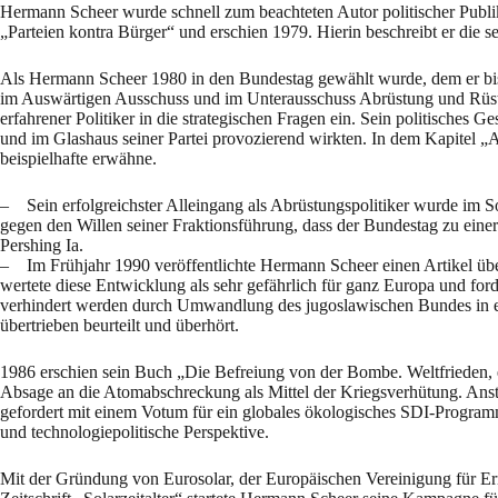
Hermann Scheer wurde schnell zum beachteten Autor politischer Publik
„Parteien kontra Bürger“ und erschien 1979. Hierin beschreibt er die s
Als Hermann Scheer 1980 in den Bundestag gewählt wurde, dem er bis he
im Auswärtigen Ausschuss und im Unterausschuss Abrüstung und Rüstu
erfahrener Politiker in die strategischen Fragen ein. Sein politisch
und im Glashaus seiner Partei provozierend wirkten. In dem Kapitel 
beispielhafte erwähne.
– Sein erfolgreichster Alleingang als Abrüstungspolitiker wurde im S
gegen den Willen seiner Fraktionsführung, dass der Bundestag zu ein
Pershing Ia.
– Im Frühjahr 1990 veröffentlichte Hermann Scheer einen Artikel über
wertete diese Entwicklung als sehr gefährlich für ganz Europa und for
verhindert werden durch Umwandlung des jugoslawischen Bundes in ei
übertrieben beurteilt und überhört.
1986 erschien sein Buch „Die Befreiung von der Bombe. Weltfrieden, 
Absage an die Atomabschreckung als Mittel der Kriegsverhütung. Anste
gefordert mit einem Votum für ein globales ökologisches SDI-Programm –
und technologiepolitische Perspektive.
Mit der Gründung von Eurosolar, der Europäischen Vereinigung für 