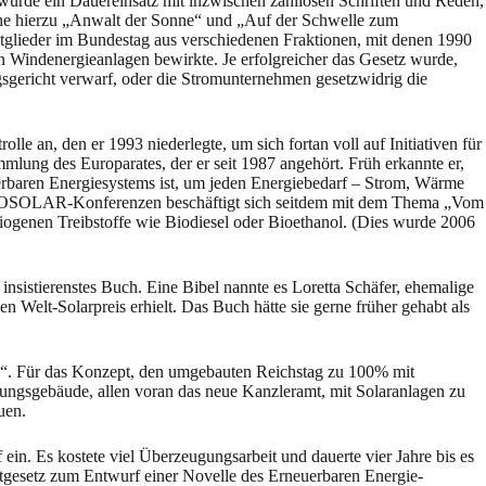
 wurde ein Dauereinsatz mit inzwischen zahllosen Schriften und Reden,
siehe hierzu „Anwalt der Sonne“ und „Auf der Schwelle zum
ieder im Bundestag aus verschiedenen Fraktionen, mit denen 1990
n Windenergieanlagen bewirkte. Je erfolgreicher das Gesetz wurde,
sgericht verwarf, oder die Stromunternehmen gesetzwidrig die
an, den er 1993 niederlegte, um sich fortan voll auf Initiativen für
lung des Europarates, der er seit 1987 angehört. Früh erkannte er,
euerbaren Energiesystems ist, um jeden Energiebedarf – Strom, Wärme
 EUROSOLAR-Konferenzen beschäftigt sich seitdem mit dem Thema „Vom
iogenen Treibstoffe wie Biodiesel oder Bioethanol. (Dies wurde 2006
insistierenstes Buch. Eine Bibel nannte es Loretta Schäfer, ehemalige
n Welt-Solarpreis erhielt. Das Buch hätte sie gerne früher gehabt als
l“. Für das Konzept, den umgebauten Reichstag zu 100% mit
ungsgebäude, allen voran das neue Kanzleramt, mit Solaranlagen zu
uen.
. Es kostete viel Überzeugungsarbeit und dauerte vier Jahre bis es
altgesetz zum Entwurf einer Novelle des Erneuerbaren Energie-