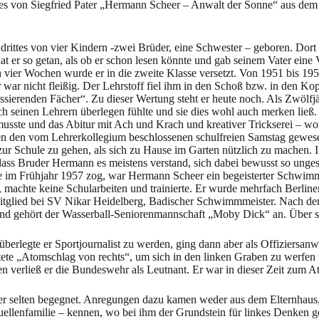
es von Siegfried Pater „Hermann Scheer – Anwalt der Sonne“ aus dem Ja
ttes von vier Kindern -zwei Brüder, eine Schwester – geboren. Dort i
t er so getan, als ob er schon lesen könnte und gab seinem Vater eine 
 vier Wochen wurde er in die zweite Klasse versetzt. Von 1951 bis 1953
 nicht fleißig. Der Lehrstoff fiel ihm in den Schoß bzw. in den Kopf
eressierenden Fächer“. Zu dieser Wertung steht er heute noch. Als Zwölfj
ch seinen Lehrern überlegen fühlte und sie dies wohl auch merken ließ.
usste und das Abitur mit Ach und Krach und kreativer Trickserei – worüb
n den vom Lehrerkollegium beschlossenen schulfreien Samstag gewesen
 zur Schule zu gehen, als sich zu Hause im Garten nützlich zu machen
, dass Bruder Hermann es meistens verstand, sich dabei bewusst so unges
ie im Frühjahr 1957 zog, war Hermann Scheer ein begeisterter Schwimm
machte keine Schularbeiten und trainierte. Er wurde mehrfach Berliner
itglied bei SV Nikar Heidelberg, Badischer Schwimmmeister. Nach de
d gehört der Wasserball-Seniorenmannschaft „Moby Dick“ an. Über sei
berlegte er Sportjournalist zu werden, ging dann aber als Offiziersa
e „Atomschlag von rechts“, um sich in den linken Graben zu werfen un
ren verließ er die Bundeswehr als Leutnant. Er war in dieser Zeit zu
her selten begegnet. Anregungen dazu kamen weder aus dem Elternhau
ktuellenfamilie – kennen, wo bei ihm der Grundstein für linkes Denken 