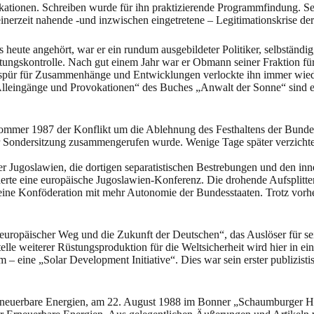
ationen. Schreiben wurde für ihn praktizierende Programmfindung. Sein
einerzeit nahende -und inzwischen eingetretene – Legitimationskrise de
ute angehört, war er ein rundum ausgebildeter Politiker, selbständig, 
ngskontrolle. Nach gut einem Jahr war er Obmann seiner Fraktion für
es Gespür für Zusammenhänge und Entwicklungen verlockte ihn immer wie
„Alleingänge und Provokationen“ des Buches „Anwalt der Sonne“ sind e
ommer 1987 der Konflikt um die Ablehnung des Festhaltens der Bundesre
er Sondersitzung zusammengerufen wurde. Wenige Tage später verzichte
 Jugoslawien, die dortigen separatistischen Bestrebungen und den inne
derte eine europäische Jugoslawien-Konferenz. Die drohende Aufsplitte
ne Konföderation mit mehr Autonomie der Bundesstaaten. Trotz vorhe
europäischer Weg und die Zukunft der Deutschen“, das Auslöser für se
lle weiterer Rüstungsproduktion für die Weltsicherheit wird hier in e
 eine „Solar Development Initiative“. Dies war sein erster publizistis
Erneuerbare Energien, am 22. August 1988 im Bonner „Schaumburger 