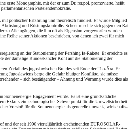
e erste Monographie, mit der er zum Dr. rer.pol. promovierte, heißt
r parlamentarischen Parteiendemokratie.
mit politischer Erfahrung und theoretisch fundiert. Er wurde Mitglied
 Abrüstung und Rüstungskontrolle. Scheer mischte sich gegen den Rat
der zu Alleingängen, die ihm oft als Eigensinn vorgeworfen wurden
ine Reihe seiner Aktionen beschrieben, von denen ich zwei für mich
gierung an der Stationierung der Pershing Ia-Rakete. Er erreichte es
te der damalige Bundeskanzler Kohl auf die Stationierung der
ren Zerfall des jugoslawischen Bundes seit Ende der Tito-Ära. Er
rung Jugoslawiens berge die Gefahr blutiger Konflikte, sie müsse
rsehender – sich bestätigender – Ahnung und Warnung wurde dies als
in Sonnenenergie-Engagement wurde. Es ist eine grundsätzliche
inem Exkurs ein technologischer Schwerpunkt für die Umweltsicherheit
cher Vorstoß für die Sonnenenergie als generelle umwelt-, wirtschafts-
Hof und der seit 1990 vierteljährlich erscheinenden EUROSOLAR-