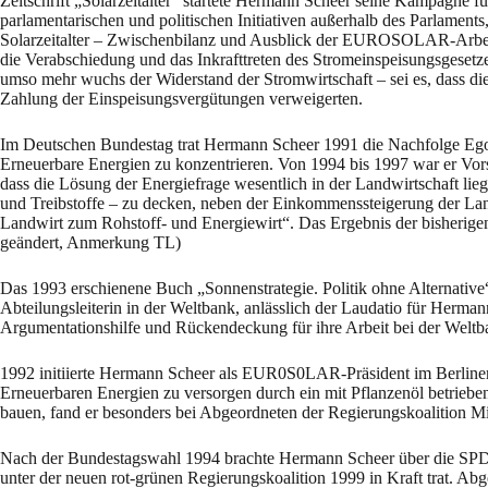
Zeitschrift „Solarzeitalter“ startete Hermann Scheer seine Kampagne 
parlamentarischen und politischen Initiativen außerhalb des Parlamen
Solarzeitalter – Zwischenbilanz und Ausblick der EUROSOLAR-Arbei
die Verabschiedung und das Inkrafttreten des Stromeinspeisungsgesetz
umso mehr wuchs der Widerstand der Stromwirtschaft – sei es, dass d
Zahlung der Einspeisungsvergütungen verweigerten.
Im Deutschen Bundestag trat Hermann Scheer 1991 die Nachfolge Egon B
Erneuerbare Energien zu konzentrieren. Von 1994 bis 1997 war er Vors
dass die Lösung der Energiefrage wesentlich in der Landwirtschaft lie
und Treibstoffe – zu decken, neben der Einkommenssteigerung der L
Landwirt zum Rohstoff- und Energiewirt“. Das Ergebnis der bisherigen
geändert, Anmerkung TL)
Das 1993 erschienene Buch „Sonnenstrategie. Politik ohne Alternative“ 
Abteilungsleiterin in der Weltbank, anlässlich der Laudatio für Herman
Argumentationshilfe und Rückendeckung für ihre Arbeit bei der Weltb
1992 initiierte Hermann Scheer als EUR0S0LAR-Präsident im Berliner
Erneuerbaren Energien zu versorgen durch ein mit Pflanzenöl betrieb
bauen, fand er besonders bei Abgeordneten der Regierungskoalition Mits
Nach der Bundestagswahl 1994 brachte Hermann Scheer über die SPD-B
unter der neuen rot-grünen Regierungskoalition 1999 in Kraft trat. Ab