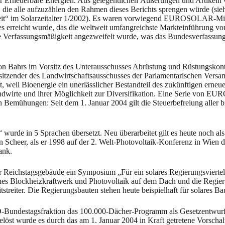
für Erneuerbare Energien. Aus gelegentlichen Äußerungen und Artikeln
ts, die alle aufzuzählen den Rahmen dieses Berichts sprengen würde (
t“ im Solarzeitalter 1/2002). Es waren vorwiegend EUROSOLAR-Mitgl
es erreicht wurde, das die weltweit umfangreichste Markteinführung vo
ie Verfassungsmäßigkeit angezweifelt wurde, was das Bundesverfassung
ahrs im Vorsitz des Unterausschusses Abrüstung und Rüstungskontrolle 
itzender des Landwirtschaftsausschusses der Parlamentarischen Versamm
gt, weil Bioenergie ein unerlässlicher Bestandteil des zukünftigen ern
andwirte und ihrer Möglichkeit zur Diversifikation. Eine Serie von
 Bemühungen: Seit dem 1. Januar 2004 gilt die Steuerbefreiung aller b
wurde in 5 Sprachen übersetzt. Neu überarbeitet gilt es heute noch als 
n Scheer, als er 1998 auf der 2. Welt-Photovoltaik-Konferenz in Wien de
ank.
 Reichstagsgebäude ein Symposium „Für ein solares Regierungsvierte
enes Blockheizkraftwerk und Photovoltaik auf dem Dach und die Regier
treiter. Die Regierungsbauten stehen heute beispielhaft für solares Ba
undestagsfraktion das 100.000-Dächer-Programm als Gesetzentwurf ein
gelöst wurde es durch das am 1. Januar 2004 in Kraft getretene Vorsch