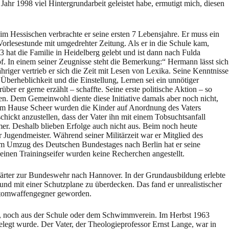
hr 1998 viel Hintergrundarbeit geleistet habe, ermutigt mich, diesen
m Hessischen verbrachte er seine ersten 7 Lebensjahre. Er muss ein
Vorlesestunde mit umgedrehter Zeitung. Als er in die Schule kam,
 hat die Familie in Heidelberg gelebt und ist dann nach Fulda
. In einem seiner Zeugnisse steht die Bemerkung:“ Hermann lässt sich
ähriger vertrieb er sich die Zeit mit Lesen von Lexika. Seine Kenntnisse
 Überheblichkeit und die Einstellung, Lernen sei ein unnötiger
er er gerne erzählt – schaffte. Seine erste politische Aktion – so
. Dem Gemeinwohl diente diese Initiative damals aber noch nicht,
. Im Hause Scheer wurden die Kinder auf Anordnung des Vaters
chickt anzustellen, dass der Vater ihn mit einem Tobsuchtsanfall
er. Deshalb blieben Erfolge auch nicht aus. Beim noch heute
 Jugendmeister. Während seiner Militärzeit war er Mitglied des
m Umzug des Deutschen Bundestages nach Berlin hat er seine
nen Trainingseifer wurden keine Recherchen angestellt.
nwärter zur Bundeswehr nach Hannover. In der Grundausbildung erlebte
d mit einer Schutzplane zu überdecken. Das fand er unrealistischer
m Atomwaffengegner geworden.
s, noch aus der Schule oder dem Schwimmverein. Im Herbst 1963
gelegt wurde. Der Vater, der Theologieprofessor Ernst Lange, war in