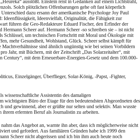
 „Heureka“ ausstößt. Einstein reist in Gedanken auf einem Lichtstrahl,
Benzols. Solch plötzlichen Offenbarungen gehe oft fast körperlich
 Unterschied dazu ersann der amerikanische Psychologe Joy Paul
deenflüssigkeit, Ideenvielfalt, Originalität, die Fähigkeit zur
nwart führen die Geo-Redakteure Eduard Fischer, den Erfinder der
Hermann Scheer auf. Hermann Scheer -so schreiben sie – ist nicht
n als Schlüssel, um technischen Fortschritt mit Moral und Ökologie mit
en, mehr Gesundheit, Wohlstand, Glück. Scheer selbst kämpft für
Machtverhältnisse sind ähnlich ungünstig wie bei seinen Vorbildern
Jahr, mit Büchern, mit der Zeitschrift „Das Solarzeitalter“, mit
een Century“, mit dem Erneuerbare-Energien-Gesetz und dem 100.000-
icus, Einzelgänger, Überflieger, Solar-König, -Papst, -Fighter,
s wissenschaftliche Assistentin des damaligen
em wichtigsten Büro der Etage für den bedeutendsten Abgeordneten des
h und gewinnend, aber er grüßte nur selten und selektiv. Man wusste
hrem erlernten Beruf als Journalistin zu arbeiten.
h nahm das Angebot an, warnte ihn aber, dass ich möglicherweise nicht
tiviert und gefordert. Aus familiären Gründen habe ich 1999 den
ann Scheer nicht abgerissen und ich bin ihm auch heute noch