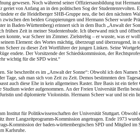
fnung gewesen. Noch während seiner Offiziersausbildung trat Herman
Er geriet von Anfang an in den politischen Sog der Studentenrevolten
o gründete er die Heidelberger SHB-Gruppe neu, die bei den nächsten W
ion zwischen den beiden Gruppierungen und Hermann Scheer wurde Prä
er in Baden-Württemberg) erinnert sich in dem Buch „Anwalt der Son
lich frühen Zeit in meiner Studentenbude. Ich überwand mich und öffne
ahen konnte, war Scheer im Zimmer. Zielstrebig – er wusste, was er wol
inem Element: des Wortes mächtig, überzeugt und überzeugend, in sich 
nn Scheer zu dieser Zeit Wortführer der jungen Linken. Seine Wortge
 Rüge endete. Der Vorsitzende der Schiedskommission, der Rechtsprofe
hr wichtig für die SPD wirst.“
n. Sie beschreibt es im „Anwalt der Sonne“: Obwohl ich den Namen Sch
der Tage, sah man sich von Zeit zu Zeit. Demos bestimmten den Tages
t auch diese Ehe in kein allgemeines Raster. Ihre Basis ist ein tiefer
gte Studium wieder aufgenommen. An der Freien Universität Berlin be
 Juristin und diplomierte Violonistin. Hermann Scheer war und ist ein li
Institut für Politikwissenschaften der Universität Stuttgart. Obwohl 
itz ihrer Langzeitprogramm-Kommission angetragen. Ende 1973 wurde er
trags-Kommission der baden-württembergischen SPD und Mitglied im SP
um Karlsruhe.