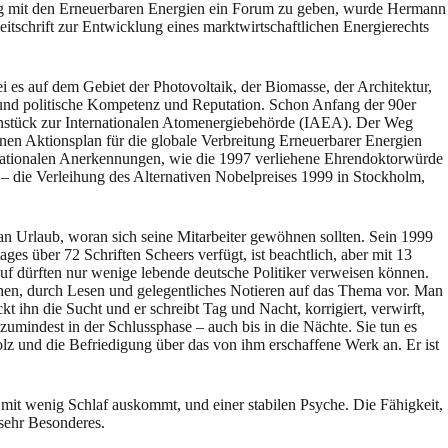
ang mit den Erneuerbaren Energien ein Forum zu geben, wurde Hermann
eitschrift zur Entwicklung eines marktwirtschaftlichen Energierechts
 es auf dem Gebiet der Photovoltaik, der Biomasse, der Architektur,
che und politische Kompetenz und Reputation. Schon Anfang der 90er
enstück zur Internationalen Atomenergiebehörde (IAEA). Der Weg
en Aktionsplan für die globale Verbreitung Erneuerbarer Energien
nationalen Anerkennungen, wie die 1997 verliehene Ehrendoktorwürde
– die Verleihung des Alternativen Nobelpreises 1999 in Stockholm,
an Urlaub, woran sich seine Mitarbeiter gewöhnen sollten. Sein 1999
es über 72 Schriften Scheers verfügt, ist beachtlich, aber mit 13
rauf dürften nur wenige lebende deutsche Politiker verweisen können.
chen, durch Lesen und gelegentliches Notieren auf das Thema vor. Man
 ihn die Sucht und er schreibt Tag und Nacht, korrigiert, verwirft,
 zumindest in der Schlussphase – auch bis in die Nächte. Sie tun es
z und die Befriedigung über das von ihm erschaffene Werk an. Er ist
mit wenig Schlaf auskommt, und einer stabilen Psyche. Die Fähigkeit,
 sehr Besonderes.