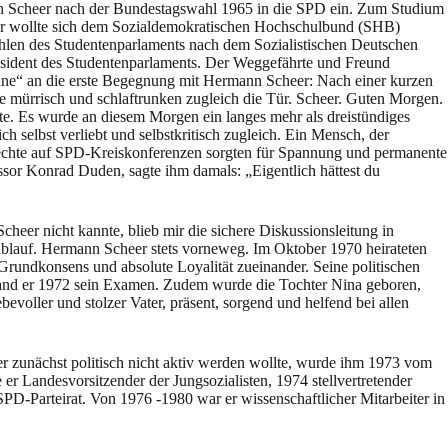
n Scheer nach der Bundestagswahl 1965 in die SPD ein. Zum Studium
. Er wollte sich dem Sozialdemokratischen Hochschulbund (SHB)
ahlen des Studentenparlaments nach dem Sozialistischen Deutschen
sident des Studentenparlaments. Der Weggefährte und Freund
ne“ an die erste Begegnung mit Hermann Scheer: Nach einer kurzen
te mürrisch und schlaftrunken zugleich die Tür. Scheer. Guten Morgen.
lte. Es wurde an diesem Morgen ein langes mehr als dreistündiges
selbst verliebt und selbstkritisch zugleich. Ein Mensch, der
fechte auf SPD-Kreiskonferenzen sorgten für Spannung und permanente
ssor Konrad Duden, sagte ihm damals: „Eigentlich hättest du
eer nicht kannte, blieb mir die sichere Diskussionsleitung in
ablauf. Hermann Scheer stets vorneweg. Im Oktober 1970 heirateten
 Grundkonsens und absolute Loyalität zueinander. Seine politischen
stand er 1972 sein Examen. Zudem wurde die Tochter Nina geboren,
ebevoller und stolzer Vater, präsent, sorgend und helfend bei allen
er zunächst politisch nicht aktiv werden wollte, wurde ihm 1973 vom
 Landesvorsitzender der Jungsozialisten, 1974 stellvertretender
D-Parteirat. Von 1976 -1980 war er wissenschaftlicher Mitarbeiter in