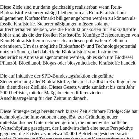
Diese Ziele sind nur dann gleichzeitig realisierbar, wenn Rein-
Biokraftstoffe steuerermäßigt bleiben, um als Rein-Kraftstoff am
allgemeinen Kraftstoffmarkt billiger angeboten werden zu können als
fossile Kraftstoffe. Steuerermäßigungen müssen solange
aufrechterhalten bleiben, wie die Produktionskosten für Biokraftstoffe
höher sind als die der fossilen Kraftstoffe. Künftige Besteuerungen von
Rein-Biokraftstoffen müssen sich an diesen politischen Ziellinien
orientieren. Um das mögliche Biokraftstoff- und Technologiepotential
nutzen können, darf dabei kein Biokraftstoff vom Instrument
steuerlicher Anreize ausgenommen werden, ob es sich um Biodiesel
Pflanzöl, Bioethanol, Biogas oder biosynthetische Kraftstoffe handelt.
Die auf Initiative der SPD-Bundestagsfraktion eingeführte
Steuerbefreiung aller Biokraftstoffe, die am 1.1.2004 in Kraft getreten
ist, dient dieser Ziellinie. Dieses Gesetz wurde zunächst bis zum Jahr
2009 befristet, mit der Maßgabe einer differenzierten
Anschlussregelung für den Zeitraum danach.
Diese Strategie zeigt bereits nach kurzer Zeit sichtbare Erfolge: Sie hat
technologische Innovationen ausgelöst, zur Gründung neuer
mittelständischer Unternehmen geführt, die binnenwirtschaftliche
Wertschöpfung gesteigert, der Landwirtschaft eine neue Perspektive
gegeben, die Existenz von etwa 50.000 Betrieben gesichert sowie