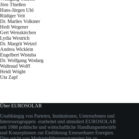
Jörn Thießen
Hans-Jürgen Uhl
Rüdiger Veit
Dr. Marlies Volkmer
Hedi Wegener
Gert Weisskirchen
Lydia Westrich
Dr. Margrit Wetzel
Andrea Wicklein
Engelbert Wistuba
Dr. Wolfgang Wodarg
Waltraud Wolff
Heidi Wright
Uta Zapf
Über EUROSOLAR
Unabhängig von Parteien, Institutionen, Unternehmen und
Interessengruppen erarbeitet und stimuliert EUROSOLAR
seit 1988 politische und wirtschaftliche Handlungsentwürfe
und Konzeptionen zur Einführung Erneuerbarer Energien.
Dies reicht von Markteinführungsstrategien bis zu