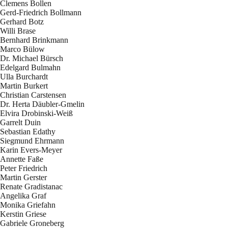
Clemens Bollen
Gerd-Friedrich Bollmann
Gerhard Botz
Willi Brase
Bernhard Brinkmann
Marco Bülow
Dr. Michael Bürsch
Edelgard Bulmahn
Ulla Burchardt
Martin Burkert
Christian Carstensen
Dr. Herta Däubler-Gmelin
Elvira Drobinski-Weiß
Garrelt Duin
Sebastian Edathy
Siegmund Ehrmann
Karin Evers-Meyer
Annette Faße
Peter Friedrich
Martin Gerster
Renate Gradistanac
Angelika Graf
Monika Griefahn
Kerstin Griese
Gabriele Groneberg