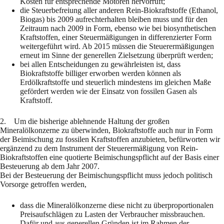
Kosten für entsprechende Motoren hervorruft;
die Steuerbefreiung aller anderen Rein-Biokraftstoffe (Ethanol,
Biogas) bis 2009 aufrechterhalten bleiben muss und für den
Zeitraum nach 2009 in Form, ebenso wie bei biosynthetischen
Kraftstoffen, einer Steuermäßigungen in differenzierter Form
weitergeführt wird. Ab 2015 müssen die Steuerermäßigungen
erneut im Sinne der generellen Zielsetzung überprüft werden;
bei allen Entscheidungen zu gewährleisten ist, dass
Biokraftstoffe billiger erworben werden können als
Erdölkraftstoffe und steuerlich mindestens im gleichen Maße
gefördert werden wie der Einsatz von fossilen Gasen als
Kraftstoff.
2. Um die bisherige ablehnende Haltung der großen
Mineralölkonzerne zu überwinden, Biokraftstoffe auch nur in Form
der Beimischung zu fossilen Kraftstoffen anzubieten, befürworten wir
ergänzend zu dem Instrument der Steuerermäßigung von Rein-
Biokraftstoffen eine quotierte Beimischungspflicht auf der Basis einer
Besteuerung ab dem Jahr 2007.
Bei der Besteuerung der Beimischungspflicht muss jedoch politisch
Vorsorge getroffen werden,
dass die Mineralölkonzerne diese nicht zu überproportionalen
Preisaufschlägen zu Lasten der Verbraucher missbrauchen.
Dafür und aus generellen Gründen ist im Rahmen der