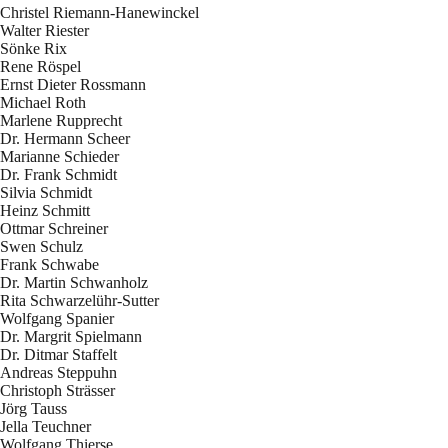
Christel Riemann-Hanewinckel
Walter Riester
Sönke Rix
Rene Röspel
Ernst Dieter Rossmann
Michael Roth
Marlene Rupprecht
Dr. Hermann Scheer
Marianne Schieder
Dr. Frank Schmidt
Silvia Schmidt
Heinz Schmitt
Ottmar Schreiner
Swen Schulz
Frank Schwabe
Dr. Martin Schwanholz
Rita Schwarzelühr-Sutter
Wolfgang Spanier
Dr. Margrit Spielmann
Dr. Ditmar Staffelt
Andreas Steppuhn
Christoph Strässer
Jörg Tauss
Jella Teuchner
Wolfgang Thierse