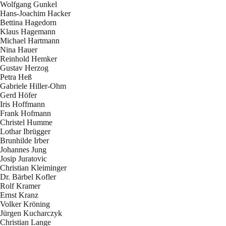
Wolfgang Gunkel
Hans-Joachim Hacker
Bettina Hagedorn
Klaus Hagemann
Michael Hartmann
Nina Hauer
Reinhold Hemker
Gustav Herzog
Petra Heß
Gabriele Hiller-Ohm
Gerd Höfer
Iris Hoffmann
Frank Hofmann
Christel Humme
Lothar Ibrügger
Brunhilde Irber
Johannes Jung
Josip Juratovic
Christian Kleiminger
Dr. Bärbel Kofler
Rolf Kramer
Ernst Kranz
Volker Kröning
Jürgen Kucharczyk
Christian Lange