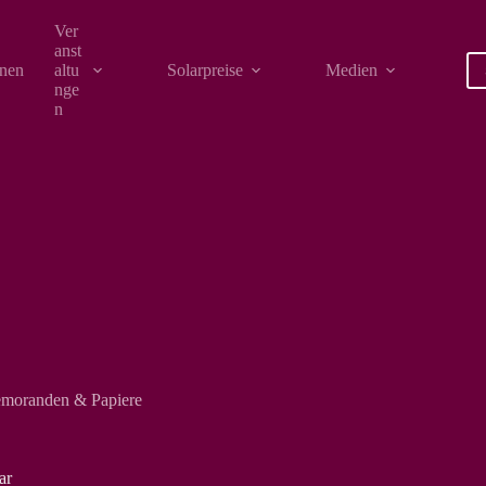
Ver
anst
onen
altu
Solarpreise
Medien
nge
n
moranden & Papiere
ar