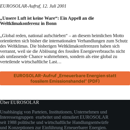
EUROSOLAR-Aufruf, 12. Juli 2001
„Unsere Luft ist keine Ware“: Ein Appell an die
Weltklimakonferenz in Bonn
„Global reden, national aufschieben“ – an diesem heimlichen Motto
orientierten sich bisher die internationalen Verhandlungen zum Schutz
des Weltklimas. Die bisherigen Weltklimakonferenzen haben sich
verrannt, weil sie die Ablösung des fossilen Energieverbrauchs nicht
als umfassende Chance wahrnehmen, sondern als eine global zu
verteilende wirtschaftliche Last…
EUROSOLAR-Aufruf „Erneuerbare Energien statt
fossilem Emissionshandel“ (PDF)
Über EUROSOLAR
Unabhängig von Parteien, Institutionen, Unternehmen und
Interessengruppen erarbeitet und stimuliert EUROSOLAR
seit 1988 politische und wirtschaftliche Handlungsentwürfe
und Konzeptionen zur Einführung Erneuerbarer Energien.