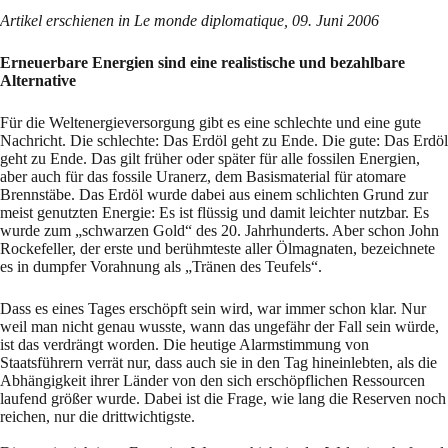
Artikel erschienen in Le monde diplomatique, 09. Juni 2006
Erneuerbare Energien sind eine realistische und bezahlbare
Alternative
Für die Weltenergieversorgung gibt es eine schlechte und eine gute
Nachricht. Die schlechte: Das Erdöl geht zu Ende. Die gute: Das Erdöl
geht zu Ende. Das gilt früher oder später für alle fossilen Energien,
aber auch für das fossile Uranerz, dem Basismaterial für atomare
Brennstäbe. Das Erdöl wurde dabei aus einem schlichten Grund zur
meist genutzten Energie: Es ist flüssig und damit leichter nutzbar. Es
wurde zum „schwarzen Gold“ des 20. Jahrhunderts. Aber schon John
Rockefeller, der erste und berühmteste aller Ölmagnaten, bezeichnete
es in dumpfer Vorahnung als „Tränen des Teufels“.
Dass es eines Tages erschöpft sein wird, war immer schon klar. Nur
weil man nicht genau wusste, wann das ungefähr der Fall sein würde,
ist das verdrängt worden. Die heutige Alarmstimmung von
Staatsführern verrät nur, dass auch sie in den Tag hineinlebten, als die
Abhängigkeit ihrer Länder von den sich erschöpflichen Ressourcen
laufend größer wurde. Dabei ist die Frage, wie lang die Reserven noch
reichen, nur die drittwichtigste.