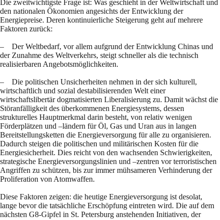
Die zweitwichtigste Frage ist: Was geschieht in der Weltwirtschaft und
den nationalen Ökonomien angesichts der Entwicklung der
Energiepreise. Deren kontinuierliche Steigerung geht auf mehrere
Faktoren zurück:
– Der Weltbedarf, vor allem aufgrund der Entwicklung Chinas und
der Zunahme des Weltverkehrs, steigt schneller als die technisch
realisierbaren Angebotsmöglichkeiten.
– Die politischen Unsicherheiten nehmen in der sich kulturell,
wirtschaftlich und sozial destabilisierenden Welt einer
wirtschaftslibertär dogmatisierten Liberalisierung zu. Damit wächst die
Störanfälligkeit des überkommenen Energiesystems, dessen
strukturelles Hauptmerkmal darin besteht, von relativ wenigen
Förderplätzen und –ländern für Öl, Gas und Uran aus in langen
Bereitstellungsketten die Energieversorgung für alle zu organisieren.
Dadurch steigen die politischen und militärischen Kosten für die
Energiesicherheit. Dies reicht von den wachsenden Schwierigkeiten,
strategische Energieversorgungslinien und –zentren vor terroristischen
Angriffen zu schützen, bis zur immer mühsameren Verhinderung der
Proliferation von Atomwaffen.
Diese Faktoren zeigen: die heutige Energieversorgung ist desolat,
lange bevor die tatsächliche Erschöpfung eintreten wird. Die auf dem
nächsten G8-Gipfel in St. Petersburg anstehenden Initiativen, der