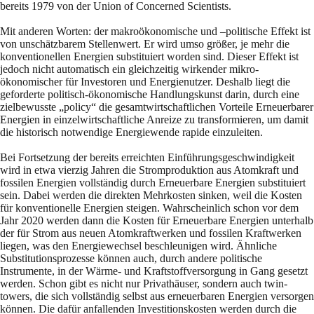
bereits 1979 von der Union of Concerned Scientists.
Mit anderen Worten: der makroökonomische und –politische Effekt ist
von unschätzbarem Stellenwert. Er wird umso größer, je mehr die
konventionellen Energien substituiert worden sind. Dieser Effekt ist
jedoch nicht automatisch ein gleichzeitig wirkender mikro-
ökonomischer für Investoren und Energienutzer. Deshalb liegt die
geforderte politisch-ökonomische Handlungskunst darin, durch eine
zielbewusste „policy“ die gesamtwirtschaftlichen Vorteile Erneuerbarer
Energien in einzelwirtschaftliche Anreize zu transformieren, um damit
die historisch notwendige Energiewende rapide einzuleiten.
Bei Fortsetzung der bereits erreichten Einführungsgeschwindigkeit
wird in etwa vierzig Jahren die Stromproduktion aus Atomkraft und
fossilen Energien vollständig durch Erneuerbare Energien substituiert
sein. Dabei werden die direkten Mehrkosten sinken, weil die Kosten
für konventionelle Energien steigen. Wahrscheinlich schon vor dem
Jahr 2020 werden dann die Kosten für Erneuerbare Energien unterhalb
der für Strom aus neuen Atomkraftwerken und fossilen Kraftwerken
liegen, was den Energiewechsel beschleunigen wird. Ähnliche
Substitutionsprozesse können auch, durch andere politische
Instrumente, in der Wärme- und Kraftstoffversorgung in Gang gesetzt
werden. Schon gibt es nicht nur Privathäuser, sondern auch twin-
towers, die sich vollständig selbst aus erneuerbaren Energien versorgen
können. Die dafür anfallenden Investitionskosten werden durch die