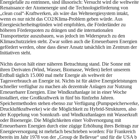
Energiefalle zu entrinnen, sind illusorisch: Versucht wird die weltweite
Renaissance der Atomenergie und die Technologieförderung von
„clean coal“-Kraftwerken, als wäre das Weltenergiesystem intakt,
wenn es nur nicht das CO2/Klima-Problem geben würde. Aus
Energiesicherheitsgründen wird empfohlen, die Förderländer zu
höheren Förderquoten zu drängen und die internationalen
Transportnetze auszubauen, was jedoch im Widerspruch zu den
Klimaschutzzielen steht. Zwar sollen auch die Erneuerbaren Energien
gefördert werden, ohne dass dieser Ansatz tatsächlich im Zentrum der
Initiativen steht.
Nichts davon hält einer näheren Betrachtung stand. Die Sonne mit
ihren Derivaten (Wind, Wasser, Biomasse, Wellen) liefert unserem
Erdball täglich 15.000 mal mehr Energie als weltweit der
Tagesverbrauch an Energie ist. Nichts ist für aktive Energieleistungen
schneller verfügbar zu machen als dezentrale Anlagen zur Nutzung
Erneuerbarer Energien. Eine Windkraftanlage ist in einer Woche
installiert, eine Großkraftwerk in fünf bis fünfzehn Jahren.
Speichermethoden stehen ebenso zur Verfügung (Pumpspeicherwerke,
Druckluftkraftwerke) wie die Möglichkeit zu Hybrid-Strukturen, also
der Koppelung von Sonnkraft- und Windkraftanlagen mit Wasserkraft
oder Bioenergie. Die Möglichkeiten einer Vollversorgung mit
Erneuerbaren Energien durch eine zügige Erhöhung ihres Beitrags zur
Energieversorgung ist mehrfach beschrieben worden: Für Frankreich
bereits im Jahr 1978 von der „Group de Bellevue“ und für die USA b