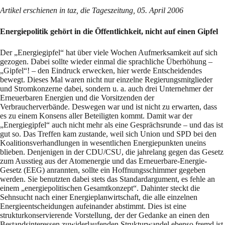
Artikel erschienen in taz, die Tageszeitung, 05. April 2006
Energiepolitik gehört in die Öffentlichkeit, nicht auf einen Gipfel
Der „Energiegipfel“ hat über viele Wochen Aufmerksamkeit auf sich
gezogen. Dabei sollte wieder einmal die sprachliche Überhöhung –
„Gipfel“! – den Eindruck erwecken, hier werde Entscheidendes
bewegt. Dieses Mal waren nicht nur einzelne Regierungsmitglieder
und Stromkonzerne dabei, sondern u. a. auch drei Unternehmer der
Erneuerbaren Energien und die Vorsitzenden der
Verbraucherverbände. Deswegen war und ist nicht zu erwarten, dass
es zu einem Konsens aller Beteiligten kommt. Damit war der
„Energiegipfel“ auch nicht mehr als eine Gesprächsrunde – und das ist
gut so. Das Treffen kam zustande, weil sich Union und SPD bei den
Koalitionsverhandlungen in wesentlichen Energiepunkten uneins
blieben. Denjenigen in der CDU/CSU, die jahrelang gegen das Gesetz
zum Ausstieg aus der Atomenergie und das Erneuerbare-Energie-
Gesetz (EEG) anrannten, sollte ein Hoffnungsschimmer gegeben
werden. Sie benutzten dabei stets das Standardargument, es fehle an
einem „energiepolitischen Gesamtkonzept“. Dahinter steckt die
Sehnsucht nach einer Energieplanwirtschaft, die alle einzelnen
Energieentscheidungen aufeinander abstimmt. Dies ist eine
strukturkonservierende Vorstellung, der der Gedanke an einen den
Bestandsinteressen zuwiderlaufenden Strukturwandel ebenso fremd ist