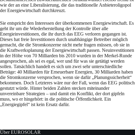
wie der an eine Liberalisierung, die das traditionelle Anbieteroligopol
der Energiewirtschaft durchkreuzt.
Sie entspricht den Interessen der überkommenen Energiewirtschaft. Es
geht ihr um die Wiederherstellung der Kontrolle über alle
Energieinvestitionen, die ihr durch das EEG verloren gegangen ist.
Dieses hat freie Investitionen durch unabhängige Betreiber möglich
gemacht, die die Stromkonzerne nicht mehr fragen müssen, ob sie in
die Kraftwerksplanung der Energiewirtschaft passen. Neuinvestitionen
in der Höhe von 70 Milliarden bis 2010 wurden in der Merkel-Runde
angesprochen, als sei es egal, wer und für was sie getätigt werden
sollen. Tatsächlich handelt es sich um zwei sehr unterschiedliche
Beträge: 40 Milliarden für Erneuerbare Energien, 30 Milliarden haben
die Stromkonzerne versprochen, wenn sie dafür „Planungssicherheit“
bekommen. Doch Letzteres wäre nur der Fall, wenn das EEG politisch
gestutzt würde. Hinter beiden Zahlen stecken miteinander
unvereinbare Strategien – und damit ein Konflikt, der dort gipfeln
muss, wo er hingehört: in die politische Öffentlichkeit. Ein
„Energiegipfel“ ist kein Ersatz dafür.
Über EUROSOLAR