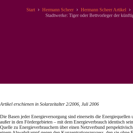
Start
Hermann Scheer
Hermann Scheer Artikel
Stadtwerke: Tiger oder Bettvorleger der künft
Artikel erschienen in Solarzeitalter 2/2006, Juli 2006
Die Basen jeder Energieversorgung sind einerseits die Energiequellen 
außer in den Fördergebieten – mit dem Energieverbrauch identisch se
Quelle zu Energieverbrauchern über einen Netzverbund perspektivisch 
einem Abwehrkampf gegen den Konzentrationsprozess, den sie ohne Er