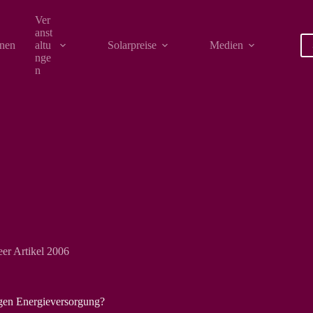
Ver
anst
onen
altu
Solarpreise
Medien
nge
n
er Artikel 2006
igen Energieversorgung?