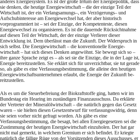
anderes Energiesystem. Es ist der große Irrtum der Ener­giepolitik, dass
sie den­ken, die heutige Energiewirtschaft – die der einzige Teil der
Wirt­schaft ist, der ein Verlangsa­mungs–, ein Verzögerungs– und
Aufschubinteresse am Ener­gie­wechsel hat, der aber historisch
vorprogrammiert ist – sei der Einzige, der Kom­pe­ten­teste, diesen
Energiewechsel zu organisie­ren. Es ist die dauernde Rücksichtnahme
auf die­sen Teil der Wirtschaft, der der einzige Verlierer dieser
Entwicklung ist. Dem überlässt man die Zu­kunft. Der Widerspruch in
sich selbst. Die Energiewirtschaft – die konventionelle Ener­gie­
wirtschaft – hat sich dieses Denken angewöhnt. Sie bewegt sich so –
ihre ganze Sprache zeigt es – als sei sie die Einzige, die in der Lage ist,
Energie bereitzustellen. Sie er­klärt sich für un­verzichtbar, sie tut gerade
so, als gäbe es eine Ver­fassungsbestimmung, die al­leine den heuti­gen
Energiewirtschaftsunternehmen erlaubt, die Ener­gie der Zukunft be­
reit­zustellen.
Als es um die Steuerbefreiung der Biokraftstoffe ging, hatten wir im
Bundestag ein Hearing im zuständigen Finanzausschuss. Da erklärte
der Vertreter der Mineralölwirtschaft – die na­tür­lich gegen das Gesetz
waren – sie hielten diesen Gesetzentwurf für verfassungswidrig, denn
sie seien vorher nicht gefragt worden. Als gäbe es eine
Verfassungsbestimmung, die be­sagt, bei allen Energiegesetzen sei die
Zustimmung der heutigen Energiewirtschaft einzu­ho­len. Der hat gar
nicht mal gemerkt, in welchem Gremium er sich befindet. Er kriegte
natür­lich die fällige Rüge von der Vorsitzenden dieses Ausschusses, er