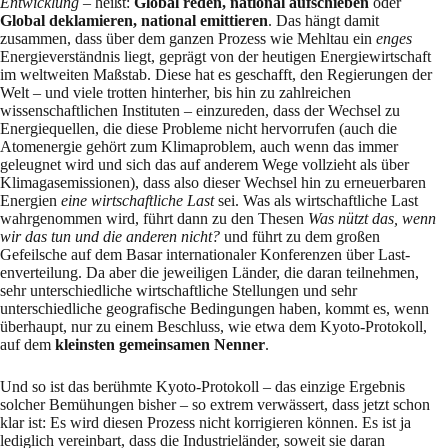
Entwicklung
– heißt:
Global reden, national auf­schieben
oder
G
lobal deklamie­ren, national emittieren
. Das hängt damit
zusammen, dass über dem ganzen Prozess wie Mehl­tau ein
enges
Energieverständnis liegt, geprägt von der heutigen Energiewirtschaft
im weltweiten Maßstab. Diese hat es geschafft, den Regie­run­gen der
Welt – und viele trotten hinterher, bis hin zu zahlreichen
wissenschaftlichen Instituten – ein­zureden, dass der Wechsel zu
Energiequellen, die diese Probleme nicht hervorrufen (auch die
Atomenergie gehört zum Klimaproblem, auch wenn das immer
geleugnet wird und sich das auf anderem Wege vollzieht als über
Klimagas­emissionen), dass also dieser Wechsel hin zu erneuerbaren
Energien
eine wirtschaftliche Last
sei. Was als wirtschaftliche Last
wahrge­nom­men wird, führt dann zu den Thesen
Was nützt das, wenn
wir das tun und die anderen nicht?
und führt zu dem großen
Gefeilsche auf dem Basar interna­tionaler Konferenzen über Last­
enverteilung. Da aber die jeweiligen Länder, die daran teilneh­men,
sehr un­ter­schied­li­che wirtschaftliche Stellungen und sehr
unterschiedliche geografische Bedingungen haben, kommt es, wenn
überhaupt, nur zu einem Beschluss, wie etwa dem Kyoto-Protokoll,
auf dem
kleinsten gemeinsamen Nenner
.
Und so ist das berühmte Kyoto-Protokoll – das einzige Ergebnis
solcher Bemühungen bisher – so extrem verwässert, dass jetzt schon
klar ist: Es wird diesen Prozess nicht korrigieren können. Es ist ja
lediglich vereinbart, dass die Industrieländer, soweit sie daran