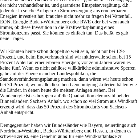
der nicht verhandel­bar ist, und garantierte Einspeisevergütung, d.h.
jeder der in solche Anla­gen zu Stromerzeugung aus erneuerbaren
Energien investiert hat, brauchte nicht mehr zu fra­gen bei Vattenfall,
EON, Energie Baden-Württemberg oder RWE oder bei wem auch
immer, ob diese Investition in die Kraftwerksplanung eines
Stromkonzerns passt. Sie können es ein­fach tun. Das heißt, es gab
neue Träger.
Wir könnten heute schon doppelt so weit sein, nicht nur bei 12½
Prozent, und beim Endver­brauch sind wir mittlerweile schon bei 15
Prozent Anteil an erneuerbaren Energien; vor zehn Jah­ren waren es
keine fünf. Wenn es nicht zahllose willkürliche administrative Sperren
gäbe auf der Ebene mancher Landespolitiken, die
Standortverhinderungsplanung machen, dann wä­ren wir heute schon
bei 30 Prozent, wenn alle dieselben Genehmigungskriterien hätten wie
die Länder, in denen heute die meisten Anlagen stehen. Bei
Windenergie ist es bezogen auf die Quadratkilo­meteranzahl bei den
Binnenländern Sachsen-Anhalt, wo schon so viel Strom aus Windkraft
erzeugt wird, dass das 50 Prozent des Strombedarfs von Sachsen-
Anhalt ent­spricht.
Demgegenüber haben wir Bundesländer wie Bayern, neuerdings auch
Nordrhein-Westfalen, Ba­den-Württemberg und Hessen, in denen es
schwieriger ist, eine Genehmigung für eine Wind­kraftanlage zu