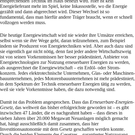
entsprechenden Technik im Haus beheizt wird. Hier ist kein
Energielieferant mehr im Spiel, keine Inkassostelle, wo die Energie
gezählt und dann abgerechnet wird. Dieser Wechsel ist so
fundamental, dass man hierfür andere Trä­ger braucht, wenn er schnell
vollzogen werden muss.
Die heutige Energiewirtschaft wird nie wieder ihre Umsätze erreichen,
selbst wenn sie
ihre
Wege geht, daran teilzunehmen, zum Beispiel
indem sie Produzent von Energietechniken wird. Aber auch dazu sind
sie eigentlich gar nicht nötig, denn fast jeder andere Wirtschafts­zweig
ist von seinen Vorkenntnissen her besser prädestiniert, Anbieter von
Energietechnolo­gien zur Nutzung er­neuerbarer Energien zu werden,
als ausgerechnet die Energiewirtschaft – ein Erdöl- oder Strom­
konzern. Jedes elektrotechnische Unternehmen, Glas- oder Maschinen­
bau­unternehmen, jedes Motorenbauunternehmen ist mehr prädestiniert,
in dem Spektrum der Tech­nik erneuerbarer Energien tätig zu werden,
weil sie viele Vorkenntnisse haben, die dazu not­wendig sind.
Damit ist das Problem angesprochen. Dass das
Erneuerbare-Energien-
Gesetz
, das weltweit das bisher erfolgreichste geworden ist – es gibt
inzwischen 47 Länder, die es nachgeahmt haben – dass dieses in
sieben Jahren über 20.000 Megawatt Neuanlagen möglich gemacht
hat, hängt aus­schließlich damit zusammen, dass hier
Investitionsautonomie mit dem Gesetz ge­schaf­fen werden konnte.
Durch die beiden Elemente des Gesetzes – garantierter Netzzugang,