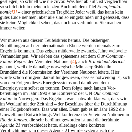
gestiegen, so schnell wie nie zuvor. Was hier abläuft, ist vergleichbar –
so schrieb ich in meinem letzten Buch mit dem Titel
Energieauto­
nomie
[3]
– einer griechischen Tragödie: Jeder weiß, das kann kein
gutes Ende nehmen, aber alle sind so eingebunden und gefesselt, dass
sie keine Möglichkeit sehen, das noch zu verhindern. Sie machen
immer weiter.
Wir müssen aus diesem Teufelskreis heraus. Die bisherigen
Bemühungen auf der internatio­nalen Ebene werden niemals zum
Ergebnis kommen. Das zeigen mittlerweile zwanzig Jahre weltweite
Verhandlungen. Wir erleben das spätestens seit dem
Our-Common-
Future-Report
der Vereinten Nationen
[4]
, auch
Brundtland-Bericht
genannt, weil die damalige norwegische Ministerpräsidentin
Brundtland die Kommission der Vereinten Nationen leitete. Hier
wurde schon dringend darauf hingewiesen, dass es notwendig ist, sich
von den Folgen dieses Ener­gie­systems und damit von dem
Energiesystem selbst zu trennen. Dem folgte nach langen Vor­
bereitungen im Jahr 1990 eine Konferenz der UN
Our Common
Future
in Norwegen. Das Ergebnis war – obwohl klar war, dass wir
im Wettlauf mit der Zeit sind – der Beschluss über die Durchführung
einer Folgekonferenz. Das war alles. Dann gab es im Jahr 1992 die
Um­welt- und Entwicklungs-Weltkonferenz der Ver­einten Nationen in
Rio de Janeiro
, die sehr berühmt geworden ist und die berühmte
Agenda 21
verabschiedet hatte, allerdings ohne kon­krete
Verpflichtungen. In dieser Agenda 21 wurde syste­matisch die