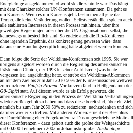
Energiefrage aus­ge­klam­mert, obwohl sie die zentrale war. Das hängt
mit dem Cha­rakter solcher UN-Kon­fe­ren­zen zusammen. Da geht es
um Konsens. Wenn es um Konsens geht, bestimmen all jene das
Tempo, die keine Veränderung wollen. Selbstverständlich spielen auch
alle etablierten Inter­essen in diesen Prozess mit hinein, über ihre
jeweiligen Regierungen oder über die UN-Orga­nisationen selbst, die
keineswegs unbestechlich sind. So endete auch die Rio-Konferenz
ohne irgendein Ergebnis, das konkret genug gewesen wäre, dass
daraus eine Hand­lungs­ver­pflich­tung hätte abgeleitet werden können.
Dann folgte die Serie der Weltklima-Konferenzen seit 1995. Sie war
übrigens ausgelöst wor­den durch die Regierung des amerikanischen
Präsidenten Clinton, der 1993 in seiner Antritts­rede (was heute
vergessen ist), angekündigt hatte, er strebe ein Weltklima-Abkommen
an mit dem Ziel bis zum Jahr 2010 50% der Klimaemissionen weltweit
zu reduzieren.
Fünfzig Pro­zent
. Vor kur­zem fand in Heiligendamm der
G8-Gipfel
statt. Auf diesem wurde es als Erfolg gewertet, die
amerikanische Regierung in den Prozess der Weltklima-Verhandlungen
wieder zurückgeholt zu haben und dass diese bereit sind, über ein Ziel,
nämlich bis zum Jahr 2050 50% zu reduzieren, nachzudenken und sich
darüber wieder zu treffen. Mit anderen Worten: er­neut der Beschluss
zur Durchführung einer Folgekonferenz. Das ungeschriebene Motto all
die­ser Konferenzen – dazu gehört auch die größte der Weltgeschichte
mit 60.000 Teil­neh­mern 2002 in Johannisburg über
Nachhaltige