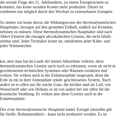
die soziale Frage des 21. Jahrhunderts, zu einem Energiesystem zu
kommen, das keine sozialen Ko­sten mehr produziert. Dieses ist
wiederum nur möglich durch den Wech­sel zu erneuerbaren Energien.
So stehen wir heute davor, die Wirkungsweise der
thermodynamischen
Hauptsätze
, bezogen auf den gesamten Erdball, endlich zur Kenntnis
nehmen zu müssen. Diese thermodynami­schen Hauptsätze sind nach
Albert Einstein
die einzigen physikalischen Gesetze, die nicht fal­si­fi­
zierbar sind. Jeder Techniker kennt sie, mindestens jeder Kälte- und
jeder Wärmetech­ni-­
ker, aber man hat im Laufe der letzten Jahrzehnte verlernt, diese
thermodynamischen Ge­setze auch noch zu erken­nen, wenn sie
nicht
in
geschlossenen technischen Systemen oder Räumen existieren und
wirken. Sie wirken auch in der Erdatmosphäre insgesamt, denn die
Erde ist ein in ihrer Atmosphäre rela­tiv geschlossenes System.
Nach
außen
ist es offen nur für solche Gase, die leichter sind als Luft, wie
Wasserstoff oder wie Helium; es ist
von außen
her nur offen für die
kosmische Strahlung. Es wirken also diese Gesetze auch in der
Erdatmo­sphäre.
Der
erste thermodynamische Hauptsatz
lautet: Energie (dasselbe gilt
für Stoffe, Rohmateria­lien) – kann nicht produziert werden. Es ist