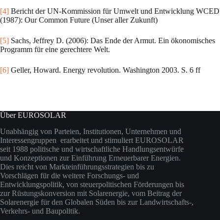
[4]
Bericht der UN-Kommission für Umwelt und Entwicklung WCED
(1987): Our Common Future (Unser aller Zu­kunft)
[5]
Sachs, Jeffrey D. (2006): Das Ende der Armut. Ein ökonomisches
Programm für eine gerechtere Welt.
[6]
Geller, Howard. Energy revolution. Washington 2003. S. 6 ff
Über EUROSOLAR
Unabhängig von Parteien, Institutionen, Unternehmen und
Interessengruppen erarbeitet und stimuliert EUROSOLAR
seit 1988 politische und wirtschaftliche Handlungsentwürfe
und Konzeptionen zur Einführung Erneuerbarer Energien.
Dies reicht von Markteinführungsstrategien bis zu
Vorschlägen für die weitere Forschungs- und
Entwicklungspolitik, von steuerpolitischen Förderungen bis
zur Rüstungskonversion mit Solarenergie, vom Beitrag der
Solarenergie für den Globalen Süden bis zur Landwirtschafts-,
Verkehrs- und Baupolitik.