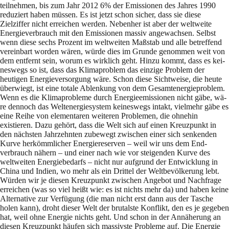
teilnehmen, bis zum Jahr 2012 6% der Emissionen des Jahres 1990
reduziert haben müssen. Es ist jetzt schon sicher, dass sie diese
Zielziffer nicht erreichen werden. Nebenher ist aber der weltweite
Energieverbrauch mit den Emissionen massiv angewachsen. Selbst
wenn diese sechs Prozent im weltweiten Maßstab und alle betreffend
vereinbart worden wären, würde dies im Grunde genommen weit von
dem entfernt sein, worum es wirklich geht. Hinzu kommt, dass es kei­
neswegs so ist, dass das Klima­problem das einzige Problem der
heutigen Energieversorgung wä­re. Schon diese Sichtweise, die heute
überwiegt, ist eine totale Ablenkung von dem Ge­samt­energieproblem.
Wenn es die Klima­probleme durch Energieemissionen nicht gäbe, wä­
re dennoch das Weltenergiesystem keineswegs intakt, vielmehr gäbe es
eine Reihe von ele­men­ta­ren weiteren Problemen, die ohnehin
existieren. Dazu gehört, dass die Welt sich auf einen Kreuzpunkt in
den nächsten Jahrzehnten zubewegt zwischen einer sich senkenden
Kur­ve her­kömmlicher Energiereserven – weil wir uns dem End­
verbrauch nähern – und einer nach wie vor steigenden Kurve des
weltweiten Energiebedarfs – nicht nur aufgrund der Ent­wick­lung in
China und Indien, wo mehr als ein Drittel der Weltbevöl­kerung lebt.
Würden wir je diesen Kreuzpunkt zwischen Angebot und Nachfrage
erreichen (was so viel heißt wie: es ist nichts mehr da) und haben keine
Alternative zur Verfügung (die man nicht erst dann aus der Tasche
holen kann), droht dieser Welt der brutalste Konflikt, den es je ge­geben
hat, weil oh­ne Ener­gie nichts geht. Und schon in der Annäherung an
diesen Kreuzpunkt häufen sich mas­sivste Probleme auf. Die Energie