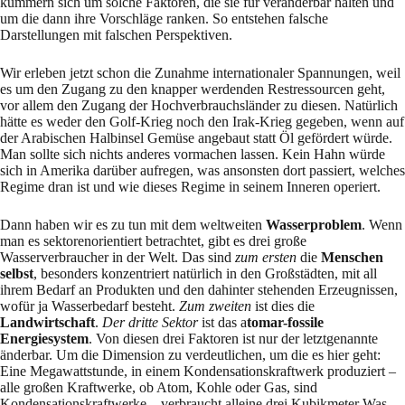
kümmern sich um solche Faktoren, die sie für ver­änder­bar halten und
um die dann ihre Vorschläge ranken. So entstehen falsche
Darstellungen mit falschen Perspekti­ven.
Wir erleben jetzt schon die Zunahme internationaler Spannungen, weil
es um den Zugang zu den knapper werdenden Restressourcen geht,
vor allem den Zugang der Hochverbrauchslän­der zu diesen. Natürlich
hätte es weder den Golf-Krieg noch den Irak-Krieg gegeben, wenn auf
der Ara­bischen Halbinsel Gemüse angebaut statt Öl gefördert würde.
Man sollte sich nichts anderes vormachen lassen. Kein Hahn würde
sich in Amerika darüber aufregen, was an­sonsten dort pas­siert, welches
Regime dran ist und wie dieses Regime in seinem Inneren ope­riert.
Dann haben wir es zu tun mit dem weltweiten
Wasserproblem
. Wenn
man es sektorenorien­tiert betrachtet, gibt es drei große
Wasserverbraucher in der Welt. Das sind
zum ersten
die
Men­schen
selbst
, besonders konzentriert natürlich in den Großstädten, mit all
ihrem Bedarf an Produkten und den dahinter stehenden Erzeugnissen,
wofür ja Wasserbedarf besteht.
Zum zweiten
ist dies die
Landwirtschaft
.
Der dritte Sektor
ist das a
tomar-fossile
Energiesystem
. Von diesen drei Fakto­ren ist nur der letztgenannte
änderbar. Um die Dimension zu verdeutli­chen, um die es hier geht:
Eine Megawattstunde, in einem Kondensationskraftwerk produziert –
alle großen Kraftwerke, ob Atom, Kohle oder Gas, sind
Kondensationskraftwerke – ver­braucht alleine drei Kubikmeter Was­