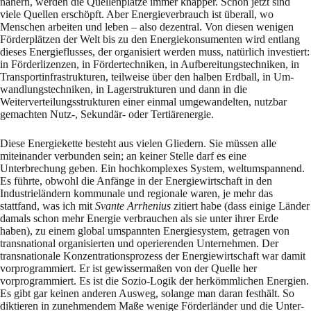
nähern, werden die Quellen­plätze immer knap­per. Schon jetzt sind
viele Quellen erschöpft. Aber Energiever­brauch ist überall, wo
Menschen arbeiten und leben – also dezentral. Von diesen wenigen
För­derplätzen der Welt bis zu den Ener­giekonsumenten wird entlang
dieses Energieflusses, der organisiert werden muss, natürlich inve­stiert:
in Förderlizenzen, in Fördertechniken, in Auf­bereitungs­techniken, in
Transportinfrastruktu­ren, teilweise über den halben Erdball, in Um­
wandlungs­techniken, in Lagerstrukturen und dann in die
Weiterverteilungsstrukturen einer einmal um­gewandelten, nutzbar
gemachten Nutz-, Se­kundär- oder Tertiärenergie.
Diese Energiekette besteht aus vielen Gliedern. Sie müssen alle
miteinander verbunden sein; an keiner Stelle darf es eine
Unterbrechung geben. Ein hochkomplexes System, weltumspan­nend.
Es führte, obwohl die Anfänge in der Energiewirtschaft in den
Industrieländern kom­munale und regionale waren, je mehr das
stattfand, was ich mit
Svante Arrhenius
zitiert habe (dass einige Länder
damals schon mehr Energie verbrauchen als sie unter ihrer Erde
haben), zu einem global umspannten Energiesystem, getragen von
transnational organisierten und operierenden Unter­nehmen. Der
transnationale Konzentrationsprozess der Energiewirtschaft war damit
vorpro­grammiert. Er ist gewissermaßen von der Quelle her
vorprogrammiert. Es ist die Sozio-Logik der herkömmlichen Energien.
Es gibt gar keinen anderen Ausweg, so­lange man daran festhält. So
diktieren in zunehmendem Maße wenige Förderländer und die Un­ter­