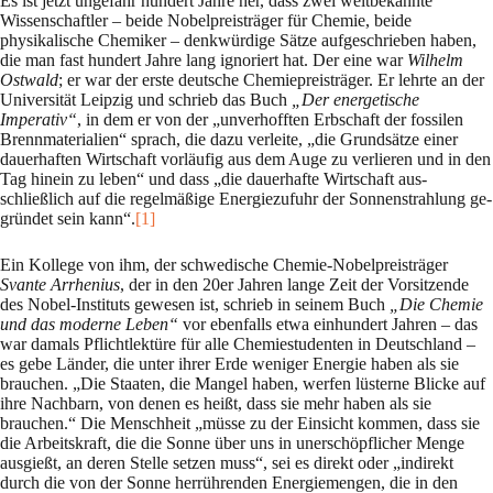
Es ist jetzt ungefähr hundert Jahre her, dass zwei weltbekannte
Wissenschaftler – beide No­bel­preisträger für Chemie, beide
physikalische Chemiker – denkwürdige Sätze aufge­schrie­ben haben,
die man fast hundert Jahre lang ignoriert hat. Der eine war
Wilhelm
Ostwald
; er war der erste deutsche Chemiepreisträger. Er lehrte an der
Universität Leipzig und schrieb das Buch
„Der energetische
Imperativ“
, in dem er von der „unverhofften Erbschaft der fos­silen
Brennmateria­lien“ sprach, die dazu verleite, „die Grundsätze einer
dauerhaften Wirt­schaft vor­läufig aus dem Auge zu verlieren und in den
Tag hinein zu leben“ und dass „die dau­er­haf­te Wirtschaft aus­
schließlich auf die regelmäßige Energiezufuhr der Sonnenstrahlung ge­
grün­det sein kann“.
[1]
Ein Kollege von ihm, der schwedische Chemie-Nobelpreisträger
Svante Arrhenius
, der in den 20er Jahren lange Zeit der Vorsitzende
des Nobel-Instituts gewesen ist, schrieb in seinem Buch
„Die Chemie
und das moderne Leben“
vor ebenfalls etwa einhundert Jahren – das
war damals Pflichtlektüre für alle Chemiestudenten in Deutschland –
es gebe Länder, die unter ihrer Erde weniger Energie haben als sie
brauchen. „Die Staaten, die Mangel haben, werfen lüsterne Blicke auf
ihre Nachbarn, von denen es heißt, dass sie mehr haben als sie
brauchen.“ Die Menschheit „müsse zu der Einsicht kommen, dass sie
die Arbeitskraft, die die Sonne über uns in unerschöpflicher Menge
ausgießt, an deren Stelle setzen muss“, sei es direkt oder „in­direkt
durch die von der Sonne herrührenden Energiemengen, die in den