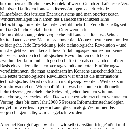
bekommen als für ein neues Kohlekraftwerk. Geradezu kafkaeske Ver­
hält­nisse. Da finden Landschaftszerstörungen statt durch die
Klimafolgen des jetzigen Ener­gie­systems und man operiert gegen
Windkraftanlagen im Namen des Landschaftsschutzes! Eine
Betrachtung, hinter der keinerlei Gefühl mehr für Verhältnismäßigkeit
und tatsächliche Ge­fahr besteht. Oder wenn ich
Braunkohleabbaugebiete vergleiche mit Landschaften, wo Wind­
kraftanlagen stehen: Man muss immer den Kontext betrachten, um den
es hier geht. Jede Entwicklung, jede technolo­gische Revolution – und
um die geht es hier – bedarf ihres Ent­faltungsspielraumes und keine
der verschiedenen technologischen Revolutionen der letzten
zweihundert Jahre Industriegesellschaft ist jemals entstanden auf der
Basis eines inter­natio­nalen Vertrages, mit quotierten Einführungs­
verpflichtungen, die man gemeinsam im Kon­sens ausgehandelt hat.
Die letzte technologische Revolution war und ist die infor­ma­tions­
technolo­gische. Da ist doch auch nicht gesagt worden: Weil das zum
Strukturwandel der Wirtschaft führt – was bestimmten traditionellen
Industrie­zweigen erhebliche Schwierig­kei­ten bereiten wird und
manche sogar verschwinden lässt –.machen wir jetzt einen welt­wei­ten
Vertrag, dass bis zum Jahr 2000 5 Prozent Informationstech­nologien
eingeführt wer­den, in jedem Land gleichmäßig. Wer immer das
vorgeschlagen hätte, wäre ausgelacht wor­den.
Aber bei Energiefragen wird das wie selbstverständlich geäußert und