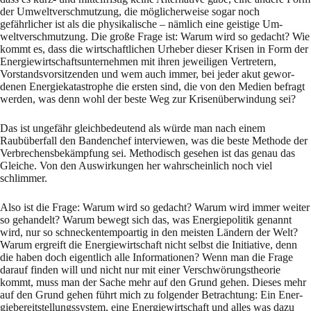
der Umweltverschmutzung, die möglicherweise sogar noch
gefährlicher ist als die physikalische – nämlich eine geistige Um­
weltverschmutzung. Die große Frage ist: Warum wird so gedacht? Wie
kommt es, dass die wirtschaftlichen Urheber dieser Kri­sen in Form der
Energiewirtschaftsunternehmen mit ih­ren jeweiligen Vertretern,
Vorstandsvor­sitzenden und wem auch immer, bei jeder akut ge­wor­
denen Energiekatastrophe die ersten sind, die von den Medien befragt
werden, was denn wohl der beste Weg zur Krisenüberwindung sei?
Das ist ungefähr gleichbedeutend als würde man nach einem
Raubüberfall den Bandenchef in­ter­viewen, was die beste Methode der
Verbrechensbekämpfung sei. Methodisch gesehen ist das ge­nau das
Gleiche. Von den Auswirkungen her wahrscheinlich noch viel
schlimmer.
Also ist die Frage: Warum wird so gedacht? Warum wird immer weiter
so gehandelt? Warum be­wegt sich das, was Energiepolitik genannt
wird, nur so schneckentempoartig in den meisten Ländern der Welt?
Warum ergreift die Energiewirtschaft nicht selbst die Initiative, denn
die ha­ben doch eigentlich alle Informationen? Wenn man die Frage
darauf finden will und nicht nur mit einer Verschwörungstheorie
kommt, muss man der Sache mehr auf den Grund gehen. Dieses mehr
auf den Grund gehen führt mich zu folgender Betrachtung: Ein Ener­
giebereit­stellungssystem, eine Energiewirtschaft und alles was dazu