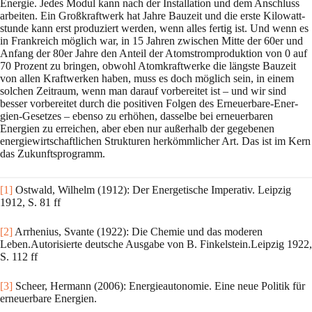
Energie. Jedes Modul kann nach der Installation und dem Anschluss
ar­bei­ten. Ein Großkraftwerk hat Jahre Bauzeit und die erste Kilowatt­
stunde kann erst produ­ziert werden, wenn alles fertig ist. Und wenn es
in Frankreich möglich war, in 15 Jahren zwi­schen Mitte der 60er und
Anfang der 80er Jahre den Anteil der Atomstrom­produktion von 0 auf
70 Prozent zu bringen, obwohl Atomkraftwerke die längste Bauzeit
von allen Kraftwer­ken haben, muss es doch möglich sein, in einem
solchen Zeitraum, wenn man dar­auf vorbe­rei­tet ist – und wir sind
besser vorbereitet durch die positiven Folgen des Erneuerbare-Ener­
gien-Gesetzes – ebenso zu erhöhen, dasselbe bei erneuerbaren
Energien zu erreichen, aber eben nur außerhalb der gegebenen
energiewirtschaftlichen Strukturen herkömmlicher Art. Das ist im Kern
das Zukunftsprogramm.
[1]
Ostwald, Wilhelm (1912): Der Energetische Imperativ. Leipzig
1912, S. 81 ff
[2]
Arrhenius, Svante (1922): Die Chemie und das moderen
Leben.Autorisierte deutsche Ausgabe von B. Finkel­stein.Leipzig 1922,
S. 112 ff
[3]
Scheer, Hermann (2006): Energieautonomie. Eine neue Politik für
erneuerbare Energien.