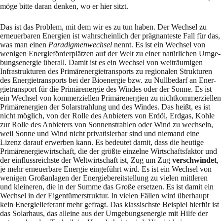
möge bitte daran denken, wo er hier sitzt.
Das ist das Problem, mit dem wir es zu tun haben. Der Wechsel zu
erneuerbaren Energien ist wahr­scheinlich der prägnanteste Fall für das,
was man einen
Paradigmenwechsel
nennt. Es ist ein Wechsel von
wenigen Energieförderplätzen auf der Welt zu einer natürlichen Umge­
bungs­energie überall. Damit ist es ein Wechsel von weiträumigen
Infrastrukturen des Primär­ener­gietransports zu regionalen Strukturen
des Energietransports bei der Bioenergie bzw. zu Null­bedarf an Ener­
gietransport für die Primärenergie des Windes oder der Sonne. Es ist
ein Wech­sel von kommerzi­ellen Primärenergien zu nichtkommerziellen
Primärenergien der So­lar­strahlung und des Windes. Das heißt, es ist
nicht möglich, von der Rolle des Anbieters von Erd­öl, Erdgas, Kohle
zur Rolle des Anbieters von Sonnenstrahlen oder Wind zu wechseln,
weil Sonne und Wind nicht privati­sierbar sind und niemand eine
Lizenz darauf erwerben kann. Es bedeutet damit, dass die heutige
Primärenergiewirtschaft, die der größte einzelne Wirt­schaftsfaktor und
der einflussreichste der Weltwirtschaft ist, Zug um Zug
verschwindet
,
je mehr erneuerbare Energie eingeführt wird. Es ist ein Wechsel von
wenigen Großanlagen der Energiebereitstellung zu vielen mittleren
und klei­neren, die in der Summe das Große ersetzen. Es ist damit ein
Wechsel in der Eigentümerstruktur. In vielen Fällen wird überhaupt
kein Energielieferant mehr gefragt. Das klassischste Beispiel hierfür ist
das Solarhaus, das al­leine aus der Umgebungsenergie mit Hilfe der