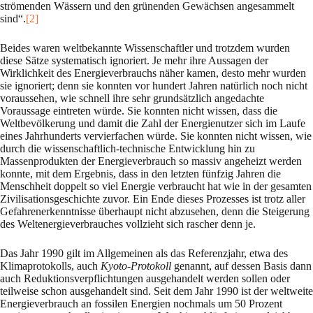
strömenden Wässern und den grünenden Gewächsen angesammelt
sind“.
[2]
Beides waren weltbekannte Wissenschaftler und trotzdem wurden
diese Sätze systematisch igno­riert. Je mehr ihre Aussagen der
Wirklichkeit des Energieverbrauchs näher kamen, desto mehr wurden
sie ignoriert; denn sie konnten vor hundert Jahren natürlich noch nicht
voraus­sehen, wie schnell ihre sehr grundsätzlich angedachte
Voraussage eintreten würde. Sie konn­ten nicht wissen, dass die
Weltbevölkerung und damit die Zahl der Energienutzer sich im Laufe
eines Jahrhunderts vervierfachen würde. Sie konnten nicht wissen, wie
durch die wis­sen­schaftlich-technische Ent­wicklung hin zu
Massenprodukten der Energieverbrauch so mas­siv angeheizt werden
konnte, mit dem Ergebnis, dass in den letzten fünfzig Jahren die
Menschheit doppelt so viel Energie ver­braucht hat wie in der gesamten
Zivilisationsge­schichte zuvor. Ein Ende dieses Prozesses ist trotz aller
Gefahrenerkenntnisse überhaupt nicht abzusehen, denn die Steigerung
des Weltenergie­verbrauches vollzieht sich rascher denn je.
Das Jahr 1990 gilt im Allgemeinen als das Referenzjahr, etwa des
Klimaprotokolls, auch
Kyoto-Protokoll
genannt, auf dessen Basis dann
auch Reduktionsverpflichtungen ausgehan­delt werden sollen oder
teilweise schon ausgehandelt sind. Seit dem Jahr 1990 ist der welt­weite
Energie­verbrauch an fossilen Energien nochmals um 50 Prozent