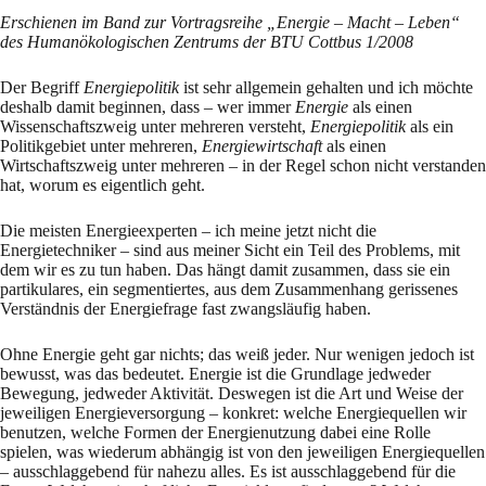
Erschienen im Band zur Vortragsreihe „Energie – Macht – Leben“
des Humanökologischen Zentrums der BTU Cottbus 1/2008
Der Begriff
Energiepolitik
ist sehr allgemein gehalten und ich möchte
deshalb damit begin­nen, dass – wer immer
Energie
als einen
Wissenschaftszweig unter mehreren versteht,
Ener­giepolitik
als ein
Politikgebiet unter mehreren,
Energiewirtschaft
als einen
Wirtschaftszweig unter mehre­ren – in der Regel schon nicht verstanden
hat, worum es eigentlich geht.
Die meisten Energie­experten – ich meine jetzt nicht die
Energietechniker – sind aus meiner Sicht ein Teil des Pro­blems, mit
dem wir es zu tun haben. Das hängt damit zusammen, dass sie ein
partikulares, ein segmentiertes, aus dem Zusammenhang gerissenes
Verständnis der Energie­frage fast zwangs­läufig haben.
Ohne Energie geht gar nichts; das weiß jeder. Nur wenigen jedoch ist
bewusst, was das be­deutet. Energie ist die Grundlage jedweder
Bewegung, jedweder Aktivität. Deswegen ist die Art und Weise der
jeweiligen Energieversorgung – konkret: welche Energiequellen wir
be­nutzen, welche Formen der Energienutzung dabei eine Rolle
spielen, was wiederum abhängig ist von den jewei­ligen Energiequellen
– ausschlaggebend für nahezu alles. Es ist ausschlag­gebend für die