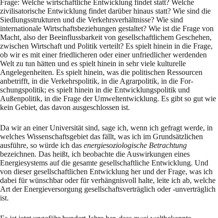
Frage: Welche wirtschaftliche Entwicklung findet statt? Welche
zivilisatori­sche Entwicklung findet dar­über hinaus statt? Wie sind die
Siedlungsstrukturen und die Ver­kehrsverhältnisse? Wie sind
internationale Wirtschaftsbeziehungen gestaltet? Wie ist die Frage von
Macht, also der Beein­flussbarkeit von gesellschaftlichem Geschehen,
zwischen Wirtschaft und Politik verteilt? Es spielt hinein in die Frage,
ob wir es mit einer friedlicheren oder einer unfriedlicher werdenden
Welt zu tun hätten und es spielt hinein in sehr viele kultu­relle
Angelegenheiten. Es spielt hinein, was die politischen Ressourcen
anbetrifft, in die Ver­kehrspolitik, in die Agrarpolitik, in die For­
schungspolitik; es spielt hinein in die Entwick­lungspolitik und
Außenpolitik, in die Frage der Umweltentwicklung. Es gibt so gut wie
kein Gebiet, das davon ausgeschlossen ist.
Da wir an einer Universität sind, sage ich, wenn ich gefragt werde, in
welches Wissenschafts­gebiet das fällt, was ich im Grundsätzlichen
ausführe, so würde ich das
energiesoziologische Betrachtung
bezeichnen. Das heißt, ich beobachte die Auswirkungen eines
Energiesystems auf die gesamte gesellschaftliche Entwicklung. Und
von dieser gesellschaftlichen Entwick­lung her und der Frage, was ich
dabei für wünschbar oder für verhängnisvoll halte, leite ich ab, welche
Art der Energieversorgung gesellschaftsverträglich oder -unverträglich
ist.