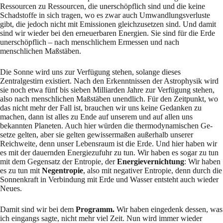
Ressourcen zu Res­sour­cen, die unerschöpflich sind und die keine
Schadstoffe in sich tragen, wo es zwar auch Um­wand­lungsverluste
gibt, die jedoch nicht mit Emissionen gleichzusetzen sind. Und damit
sind wir wieder bei den erneuerbaren Energien. Sie sind für die Erde
unerschöpflich – nach menschli­chem Ermessen und nach
menschlichen Maßstäben.
Die Sonne wird uns zur Verfügung stehen, solange dieses
Zentralgestirn existiert. Nach den Er­kenntnissen der Astrophysik wird
sie noch etwa fünf bis sieben Milliarden Jahre zur Ver­fü­gung stehen,
also nach menschlichen Maßstäben unendlich. Für den Zeitpunkt, wo
das nicht mehr der Fall ist, brauchen wir uns keine Gedanken zu
machen, dann ist alles zu Ende auf unserem und auf allen uns
bekannten Planeten. Auch hier würden die thermodynamischen Ge­
setze gelten, aber sie gelten gewissermaßen außerhalb unserer
Reichweite, denn unser Le­bens­raum ist die Erde. Und hier haben wir
es mit der dauernden Energiezufuhr zu tun. Wir ha­ben es sogar zu tun
mit dem Gegensatz der Entropie, der
Energievernichtung
: Wir haben
es zu tun mit
Negentropie
, also mit negativer Entropie, denn durch die
Sonnenkraft in Ver­bin­dung mit Erde und Wasser entsteht auch wieder
Neues.
Damit sind wir bei dem
Programm.
Wir haben eingedenk dessen, was
ich eingangs sagte, nicht mehr viel Zeit. Nun wird immer wieder