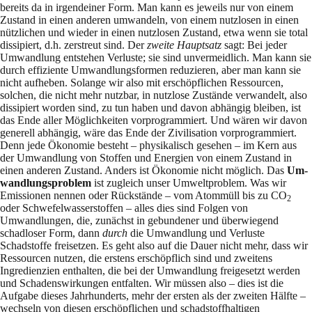
bereits da in irgendeiner Form. Man kann es je­weils nur von einem
Zustand in einen anderen umwandeln, von einem nutzlosen in einen
nütz­lichen und wieder in einen nutzlosen Zustand, etwa wenn sie total
dissipiert, d.h. zer­streut sind. Der
zweite Hauptsatz
sagt: Bei jeder
Umwandlung entstehen Verluste; sie sind un­ver­meidlich. Man kann sie
durch effiziente Umwandlungsformen reduzieren, aber man kann sie
nicht aufheben. Solange wir also mit erschöpflichen Ressourcen,
solchen, die nicht mehr nutz­bar, in nutzlose Zustände verwandelt, also
dissipiert worden sind, zu tun haben und da­von abhängig bleiben, ist
das Ende aller Möglichkeiten vorprogrammiert. Und wären wir da­von
generell abhängig, wäre das Ende der Zivilisation vorprogrammiert.
Denn jede Ökonomie be­steht – physikalisch gesehen – im Kern aus
der Umwandlung von Stoffen und Energien von einem Zustand in
einen anderen Zustand. Anders ist Ökonomie nicht möglich. Das
Um­
wand­lungsproblem
ist zugleich unser Umweltpro­blem. Was wir
Emissionen nennen oder Rück­stände – vom Atommüll bis zu CO
2
oder Schwefelwasserstoffen – alles dies sind Folgen von
Umwandlungen, die, zunächst in gebundener und überwie­gend
schadloser Form, dann
durch
die Umwandlung und Verluste
Schadstoffe freisetzen. Es geht also auf die Dauer nicht mehr, dass wir
Ressourcen nutzen, die erstens erschöpflich sind und zweitens
Ingredienzien ent­hal­ten, die bei der Umwandlung freigesetzt werden
und Schadenswir­kungen entfalten. Wir müssen also – dies ist die
Aufgabe dieses Jahrhunderts, mehr der ersten als der zweiten Hälf­te –
wechseln von diesen erschöpflichen und schadstoffhaltigen