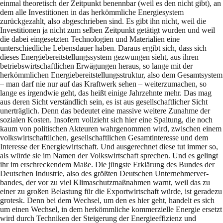
einmal theoretisch der Zeitpunkt benennbar (weil es den nicht gibt), an
dem alle Investitio­nen in das herkömmliche Energiesystem
zurückgezahlt, also abgeschrieben sind. Es gibt ihn nicht, weil die
Investitionen ja nicht zum selben Zeitpunkt getätigt wurden und weil
die dabei eingesetzten Technologien und Materialien eine
unterschiedliche Lebensdauer ha­ben. Daraus ergibt sich, dass sich
dieses Energiebereitstellungssystem gezwungen sieht, aus ihren
betriebs­wirtschaftlichen Erwägungen heraus, so lange mit der
herkömmlichen Energie­bereitstellungs­struktur, also dem Gesamtsystem
– man darf nie nur auf das Kraftwerk sehen – weiterzumachen, so
lange es irgendwie geht, das heißt einige Jahrzehnte mehr. Das mag
aus deren Sicht verständ­lich sein, es ist aus gesellschaftlicher Sicht
unerträglich. Denn das be­deutet eine massive weitere Zunahme der
sozialen Kosten. Insofern vollzieht sich hier eine Spaltung, die noch
kaum von po­litischen Akteuren wahrgenommen wird, zwischen einem
volks­wirtschaftlichen, gesellschaftli­chen Gesamtinteresse und dem
Interesse der Ener­giewirt­schaft. Und ausgerechnet diese tut immer so,
als würde sie im Namen der Volkswirtschaft sprechen. Und es gelingt
ihr im erschreckendem Maße. Die jüngste Er­klärung des Bundes der
Deutschen Industrie, also des größten Deutschen Unter­nehmer­ver­
bandes, der vor zu viel Kli­maschutzmaßnahmen warnt, weil das zu
einer zu gro­ßen Be­lastung für die Exportwirtschaft würde, ist geradezu
grotesk. Denn bei dem Wechsel, um den es hier geht, handelt es sich
um einen Wechsel, in dem herkömmliche kommerzielle Energie ersetzt
wird durch Techniken der Steigerung der Energieeffizienz und