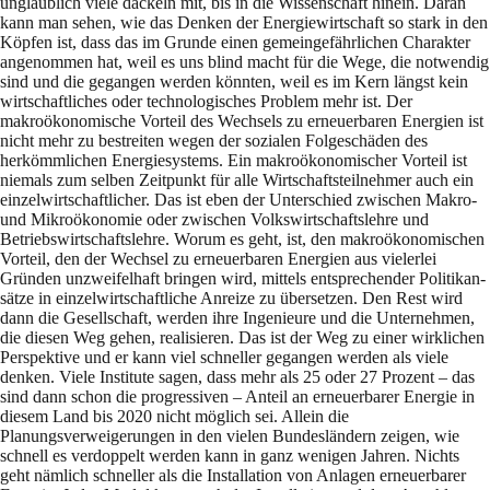
unglaublich viele da­ckeln mit, bis in die Wissenschaft hinein. Daran
kann man sehen, wie das Denken der Ener­gie­wirt­schaft so stark in den
Köpfen ist, dass das im Grunde einen gemeingefährlichen Cha­rak­ter
ange­nommen hat, weil es uns blind macht für die Wege, die notwendig
sind und die ge­gangen werden könnten, weil es im Kern längst kein
wirtschaftliches oder technologisches Problem mehr ist. Der
makroökonomische Vorteil des Wechsels zu erneuerbaren Energien ist
nicht mehr zu bestreiten wegen der sozialen Folgeschäden des
herkömmlichen Energiesy­stems. Ein makroökonomischer Vorteil ist
niemals zum selben Zeitpunkt für alle Wirt­schafts­teilnehmer auch ein
einzelwirt­schaftlicher. Das ist eben der Unterschied zwischen Makro-
und Mikroökonomie oder zwischen Volkswirtschaftslehre und
Betriebswirtschafts­lehre. Worum es geht, ist, den makroökonomischen
Vorteil, den der Wechsel zu erneuerbaren Ener­gien aus vielerlei
Gründen unzweifelhaft bringen wird, mittels entsprechender Politikan­
sätze in einzelwirtschaftliche Anreize zu übersetzen. Den Rest wird
dann die Gesellschaft, wer­den ihre Ingenieure und die Unternehmen,
die diesen Weg gehen, realisieren. Das ist der Weg zu einer wirklichen
Perspektive und er kann viel schneller gegangen werden als viele
denken. Viele Institute sagen, dass mehr als 25 oder 27 Prozent – das
sind dann schon die progressi­ven – Anteil an erneuerbarer Energie in
diesem Land bis 2020 nicht möglich sei. Allein die
Planungsverweigerungen in den vielen Bundeslän­dern zeigen, wie
schnell es verdoppelt wer­den kann in ganz wenigen Jahren. Nichts
geht nämlich schneller als die Installation von An­la­gen erneuerbarer