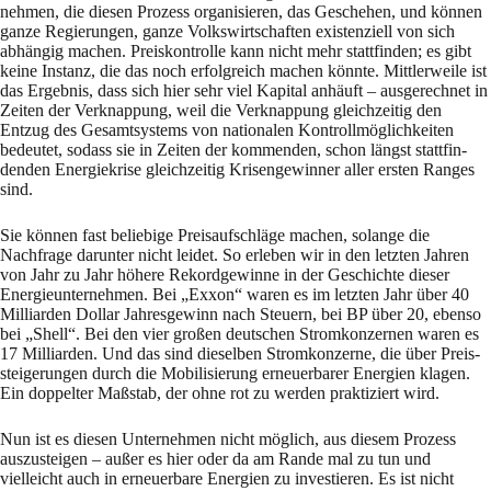
nehmen, die diesen Prozess organisieren, das Geschehen, und können
ganze Re­gie­run­gen, ganze Volkswirtschaften existenzi­ell von sich
abhängig machen. Preiskontrolle kann nicht mehr stattfinden; es gibt
keine Instanz, die das noch erfolgreich machen könnte. Mitt­lerweile ist
das Ergebnis, dass sich hier sehr viel Kapital anhäuft – ausgerechnet in
Zei­ten der Ver­knappung, weil die Verknappung gleichzeitig den
Entzug des Gesamtsystems von na­tio­na­len Kontrollmöglichkeiten
bedeutet, sodass sie in Zeiten der kommenden, schon längst stattfin­
denden Energiekrise gleichzeitig Krisengewinner aller ersten Ranges
sind.
Sie können fast beliebige Preisaufschläge machen, solange die
Nachfrage darunter nicht lei­det. So erleben wir in den letzten Jahren
von Jahr zu Jahr höhere Rekordgewinne in der Ge­schichte dieser
Energieunternehmen. Bei „Exxon“ waren es im letzten Jahr über 40
Milliarden Dollar Jah­resgewinn nach Steuern, bei BP über 20, ebenso
bei „Shell“. Bei den vier großen deutschen Stromkonzernen waren es
17 Milliarden. Und das sind dieselben Stromkonzerne, die über Preis­
steigerungen durch die Mobilisierung erneuerbarer Energien klagen.
Ein dop­pelter Maßstab, der ohne rot zu werden praktiziert wird.
Nun ist es diesen Unternehmen nicht möglich, aus diesem Prozess
auszusteigen – außer es hier oder da am Rande mal zu tun und
vielleicht auch in erneuerbare Energien zu investieren. Es ist nicht