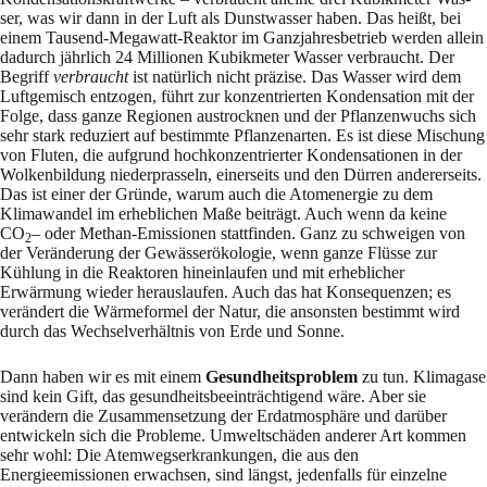
ser, was wir dann in der Luft als Dunstwasser haben. Das heißt, bei
einem Tausend-Megawatt-Reaktor im Ganzjahresbetrieb werden allein
dadurch jährlich 24 Millionen Kubikmeter Wasser verbraucht. Der
Begriff
verbraucht
ist natürlich nicht präzise. Das Wasser wird dem
Luftgemisch entzogen, führt zur konzentrierten Konden­sation mit der
Folge, dass ganze Regionen austrocknen und der Pflanzenwuchs sich
sehr stark reduziert auf bestimmte Pflanzen­arten. Es ist diese Mischung
von Fluten, die aufgrund hoch­konzentrierter Kon­densationen in der
Wolkenbildung niederprasseln, einerseits und den Dür­ren andererseits.
Das ist einer der Gründe, warum auch die Atomenergie zu dem
Klimawandel im erheblichen Maße beiträgt. Auch wenn da keine
CO
– oder Methan-Emissionen stattfin­den. Ganz zu schweigen von
2
der Verände­rung der Gewässerökologie, wenn ganze Flüsse zur
Kühlung in die Reaktoren hineinlaufen und mit erheblicher
Erwärmung wieder herauslaufen. Auch das hat Konsequenzen; es
verändert die Wärmeformel der Natur, die ansonsten be­stimmt wird
durch das Wechselverhältnis von Erde und Sonne.
Dann haben wir es mit einem
Gesundheitsproblem
zu tun. Klimagase
sind kein Gift, das ge­sund­heitsbeeinträchtigend wäre. Aber sie
verändern die Zusammensetzung der Erdatmo­sphä­re und darüber
entwickeln sich die Probleme. Umweltschäden anderer Art kommen
sehr wohl: Die Atemwegserkrankungen, die aus den
Energieemissionen erwachsen, sind längst, je­den­falls für einzelne