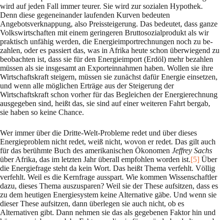
wird auf jeden Fall immer teurer. Sie wird zur sozialen Hy­po­thek.
Denn diese gegeneinander laufenden Kurven bedeuten
Angebotsverknap­pung, al­so Preisstei­gerung. Das bedeutet, dass ganze
Volkswirtschaften mit einem geringeren Brut­toso­zialpro­dukt als wir
praktisch unfähig werden, die Energieimportrechnungen noch zu be­
zahlen, oder es passiert das, was in Afrika heute schon überwiegend zu
beobachten ist, dass sie für den Energieimport (Erdöl) mehr bezahlen
müssen als sie insgesamt an Ex­port­ein­nahmen ha­ben. Wollen sie ihre
Wirtschaftskraft steigern, müssen sie zunächst dafür Ener­gie einsetzen,
und wenn alle möglichen Erträge aus der Steigerung der
Wirtschaftskraft schon vorher für das Be­glei­chen der Energierechnung
ausgegeben sind, heißt das, sie sind auf einer weiteren Fahrt berg­ab,
sie haben so keine Chance.
Wer immer über die Dritte-Welt-Probleme redet und über dieses
Energieproblem nicht redet, weiß nicht, wovon er redet. Das gilt auch
für das berühmte Buch des amerikanischen Ökono­men
Jeffrey Sachs
über Afrika, das im letzten Jahr überall empfohlen worden ist.
[5]
Über
die Energie­frage steht da kein Wort. Das heißt Thema verfehlt. Völlig
verfehlt. Weil es die Kern­fra­ge aus­spart. Wie kommen Wissenschaftler
dazu, dieses Thema auszusparen? Weil sie der The­se auf­sitzen, dass es
zu dem heutigen Energiesystem keine Alternative gäbe. Und wenn sie
dieser These aufsitzen, dann überlegen sie auch nicht, ob es
Alternativen gibt. Dann neh­men sie das als gegebenen Faktor hin und