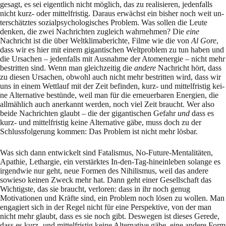
gesagt, es sei eigentlich nicht möglich, das zu realisieren, jedenfalls
nicht kurz- oder mittelfristig. Daraus erwächst ein bisher noch weit un­
ter­schätztes sozi­alpsychologisches Problem. Was sollen die Leute
denken, die zwei Nach­rich­ten zugleich wahrnehmen? Die
eine
Nachricht ist die über Weltklimaberichte, Filme wie die von
Al Gore
,
dass wir es hier mit einem gigantischen Weltproblem zu tun haben und
die Ur­sachen – jedenfalls mit Ausnahme der Atomenergie – nicht mehr
bestritten sind. Wenn man gleichzeitig die
andere
Nachricht hört, dass
zu diesen Ursachen, obwohl auch nicht mehr be­stritten wird, dass wir
uns in einem Wettlauf mit der Zeit befinden, kurz- und mittelfristig kei­
ne Alternative bestünde, weil man für die erneuerbaren Energien, die
allmählich auch an­er­kannt werden, noch viel Zeit braucht. Wer also
beide Nachrichten glaubt – die der giganti­schen Gefahr
und
dass es
kurz- und mittelfristig keine Alternative gäbe, muss doch zu der
Schluss­folgerung kommen: Das Problem ist nicht mehr lösbar.
Was sich dann entwickelt sind Fatalismus, No-Future-Mentalitäten,
Apathie, Lethargie, ein ver­stärktes In-den-Tag-hineinleben solange es
irgendwie nur geht, neue Formen des Nihilis­mus, weil das andere
sowieso keinen Zweck mehr hat. Dann geht einer Gesellschaft das
Wich­tigste, das sie braucht, verloren: dass in ihr noch genug
Motivationen und Kräfte sind, ein Problem noch lösen zu wollen. Man
engagiert sich in der Regel nicht für eine Perspektive, von der man
nicht mehr glaubt, dass es sie noch gibt. Deswegen ist dieses Gerede,
dass es kurz- und mittelfristig keine Alternative gäbe, eine andere Form