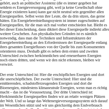
gehört, auch an poli­tischer Assi­stenz (die es immer gegeben hat
seitdem es Energieversorgung gibt, weil ja keine Gesellschaft ohne
Energie existieren kann) kann gar nicht neutral sein gegenüber allen
Energie­quellen. Selbst wenn ihre Leute, die da drin sitzen, das gerne
hätten. Ein Energiebereitstellungs­system ist immer zugeschnitten auf
Energiequellen, für die man sich mal vorher entschieden hat. Bleibt es
bei dieser Entscheidung, dann diktiert diese Energiequelle indirekt alles
weitere Ge­schehen. Aus physikalischen Gründen ist es nämlich
notwendig, dass man die Techniken und Infra­strukturen der
Energiebereitstellung an den Erfordernissen der Energiequelle entlang
ih­res gesamten Energieflusses von der Quelle bis zum Konsumenten
orientieren muss. Deshalb gibt es neben dem ersten und zweiten
Unterschied zwischen herkömmlichen und erneuerbaren Energien
noch einen dritten, und wenn wir den nicht erkennen, bleiben wir
verwirrt.
Der erste Unterschied ist: Hier die erschöpflichen Energien und dort
die unerschöpflichen. Der zweite Unterschied: Hier sind die
emittierenden, schadstofferzeugenden Energien und dort die
Bioenergien, mindestens klimaneutrale Energien, wenn man es richtig
macht – das ist die Vor­aus­setzung. Der dritte Unterschied ist:
Herkömmliche Energiequellen finden wir an re­lativ wenigen Plätzen
der Welt. Und so lange das Weltenergieversorgungssystem sich dar­auf
im Wesentlichen stützt und wir uns gleichzeitig dem Endverbrauch