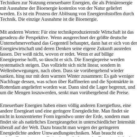
Techniken zur Nutzung erneuerbarer Energien, die als Primärenergie
mit Ausnahme der Bioenergie kostenlos von der Natur geliefert
werden. Es ist ein Prozess der Ablösung von Energierohstoffen durch
Technik. Die einzige Ausnahme ist die Bioenergie.
Mit anderen Worten: Für eine technikproduzierende Wirtschaft ist das
geradezu
die
Perspek­tive. Wenn ausgerechnet der größte deutsche
Unternehmerverband das Gegenteil behauptet, dann hat er sich von der
Energiewirtschaft und deren Denken seine eigene Zukunft ausreden
lassen. Der weiß nicht, wovon er redet. Wenn er auf billige
Energiepreise hofft, so täuscht er sich. Die Ener­giepreise werden
systematisch steigen. Das vollzieht sich nicht linear, sondern in
Wellenbewe­gungen, nach oben. Dass sie vorübergehend wieder
sanken, hing nur mit dem warmen Winter zusammen: Es gab weniger
Nachfrage dessen, was schon über Raffinerien und die Spotmärkte in
Rot­terdam angeliefert worden war. Dann sind die Lager begrenzt, und
um die Mengen loszuwerden, senkt man vorübergehend die Preise.
Erneuerbare Energien haben einen völlig anderen Energiefluss, eine
andere Energieart und eine geringere Energiedichte. Man findet sie
nicht in konzentrierter Form irgendwo unter der Erde, sondern man
findet sie als natürliches Energieangebot in unterschiedlicher Intensität
überall auf der Welt. Dazu braucht man wegen der geringeren
Energiedichte andere Um­wandlungstechniken. Man braucht ein