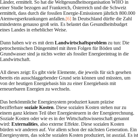
Länder, ermittelt. So hat die Weltgesundheitsorganisation WHO in
einer Studie bezogen auf Frankreich, Österreich und die Schweiz
ermittelt, dass durch die fossilen Ener­gie-Emis­sionen jährlich 800.000
Atemwegserkrankungen anfallen.
[6]
In Deutsch­land dürf­te die Zahl
mindestens genauso groß sein. Es belastet das Gesundheitsbudget
eines Lan­des in erheblicher Weise.
Dann haben wir es mit dem
Landwirtschaftsproblem
zu tun: Die
petrochemischen Dünge­mit­tel mit ihren Folgen für Böden und
Grundwasser sind ja nichts weiter als fossiler Energie­ein­trag in die
Landwirtschaft.
All dieses zeigt: Es gibt viele Elemente, die jeweils für sich gesehen
bereits ein ausschlagge­ben­der Grund sein können und müssten, um
von der heutigen Energiebasis hin zu einer Ener­giebasis mit
erneuerbaren Energien zu wechseln.
Das herkömmliche Energiesystem produziert kaum präzise
bezifferbare
soziale Kosten
. Die­se sozialen Kosten stehen nur zu
einem ganz kleinen Teil über Energiesteuern in der Ener­gie­rech­nung.
Soziale Kosten oder wie es in der Wirtschaftswissenschaft genannt
wird:
Exter­na­lities
, also externe Effekte. Diese sozialen Kosten
bürden wir anderen auf. Vor allem schon der näch­sten Generation. Ein
Energiesystem, das solche sozialen Kosten produziert, ist asozial. Es ist