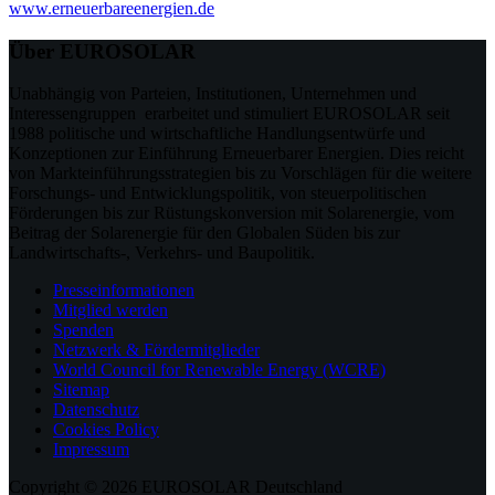
www.erneuerbareenergien.de
Über EUROSOLAR
Unabhängig von Parteien, Institutionen, Unternehmen und
Interessengruppen erarbeitet und stimuliert EUROSOLAR seit
1988 politische und wirtschaftliche Handlungsentwürfe und
Konzeptionen zur Einführung Erneuerbarer Energien. Dies reicht
von Markteinführungsstrategien bis zu Vorschlägen für die weitere
Forschungs- und Entwicklungspolitik, von steuerpolitischen
Förderungen bis zur Rüstungskonversion mit Solarenergie, vom
Beitrag der Solarenergie für den Globalen Süden bis zur
Landwirtschafts-, Verkehrs- und Baupolitik.
Presseinformationen
Mitglied werden
Spenden
Netzwerk & Fördermitglieder
World Council for Renewable Energy (WCRE)
Sitemap
Datenschutz
Cookies Policy
Impressum
Copyright © 2026 EUROSOLAR Deutschland