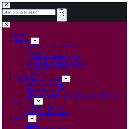
Zum
Inhalt
springen
Keine
Ergebnisse
Home
Über uns
Unsere Mission & Geschichte
Forderungen
Vorstand der deutschen Sektion
Organe von EUROSOLAR e.V.
Geschäftsstelle & Kontakt
Alle Sektionen
Veranstaltungen & Tickets
Alle Veranstaltungen
IRES-Konferenz 2022
Stadtwerke mit Erneuerbaren Energien-Konferenz
Solarpreise
Deutscher Solarpreis
Europäischer Solarpreis
Medien
Presse