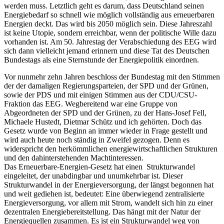
werden muss. Letztlich geht es darum, dass Deutschland seinen
Energiebedarf so schnell wie möglich vollständig aus erneuerbaren
Energien deckt. Das wird bis 2050 möglich sein. Diese Jahreszahl
ist keine Utopie, sondern erreichbar, wenn der politische Wille dazu
vorhanden ist. Am 50. Jahrestag der Verabschiedung des EEG wird
sich dann vielleicht jemand erinnern und diese Tat des Deutschen
Bundestags als eine Sternstunde der Energiepolitik einordnen.
Vor nunmehr zehn Jahren beschloss der Bundestag mit den Stimmen
der der damaligen Regierungsparteien, der SPD und der Grünen,
sowie der PDS und mit einigen Stimmen aus der CDU/CSU-
Fraktion das EEG. Wegbereitend war eine Gruppe von
Abgeordneten der SPD und der Grünen, zu der Hans-Josef Fell,
Michaele Hustedt, Dietmar Schütz und ich gehörten. Doch das
Gesetz wurde von Beginn an immer wieder in Frage gestellt und
wird auch heute noch ständig in Zweifel gezogen. Denn es
widerspricht den herkömmlichen energiewirtschaftlichen Strukturen
und den dahinterstehenden Machtinteressen.
Das Erneuerbare-Energien-Gesetz hat einen Strukturwandel
eingeleitet, der unabdingbar und unumkehrbar ist. Dieser
Strukturwandel in der Energieversorgung, der längst begonnen hat
und weit gediehen ist, bedeutet: Eine überwiegend zentralisierte
Energieversorgung, vor allem mit Strom, wandelt sich hin zu einer
dezentralen Energiebereitstellung. Das hängt mit der Natur der
Energiequellen zusammen. Es ist ein Strukturwandel weg von