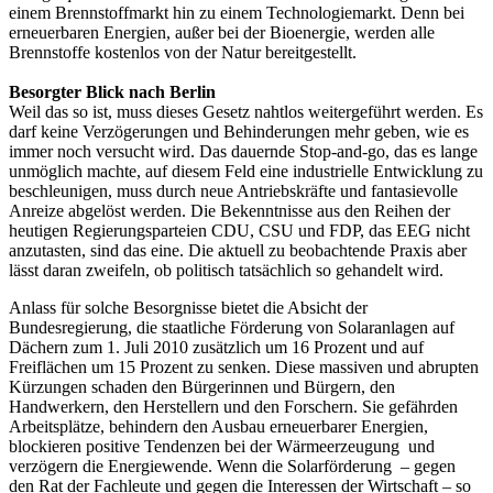
einem Brennstoffmarkt hin zu einem Technologiemarkt. Denn bei
erneuerbaren Energien, außer bei der Bioenergie, werden alle
Brennstoffe kostenlos von der Natur bereitgestellt.
Besorgter Blick nach Berlin
Weil das so ist, muss dieses Gesetz nahtlos weitergeführt werden. Es
darf keine Verzögerungen und Behinderungen mehr geben, wie es
immer noch versucht wird. Das dauernde Stop-and-go, das es lange
unmöglich machte, auf diesem Feld eine industrielle Entwicklung zu
beschleunigen, muss durch neue Antriebskräfte und fantasievolle
Anreize abgelöst werden. Die Bekenntnisse aus den Reihen der
heutigen Regierungsparteien CDU, CSU und FDP, das EEG nicht
anzutasten, sind das eine. Die aktuell zu beobachtende Praxis aber
lässt daran zweifeln, ob politisch tatsächlich so gehandelt wird.
Anlass für solche Besorgnisse bietet die Absicht der
Bundesregierung, die staatliche Förderung von Solaranlagen auf
Dächern zum 1. Juli 2010 zusätzlich um 16 Prozent und auf
Freiflächen um 15 Prozent zu senken. Diese massiven und abrupten
Kürzungen schaden den Bürgerinnen und Bürgern, den
Handwerkern, den Herstellern und den Forschern. Sie gefährden
Arbeitsplätze, behindern den Ausbau erneuerbarer Energien,
blockieren positive Tendenzen bei der Wärmeerzeugung und
verzögern die Energiewende. Wenn die Solarförderung – gegen
den Rat der Fachleute und gegen die Interessen der Wirtschaft – so