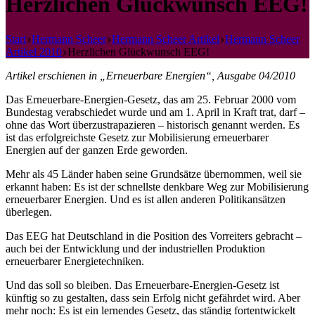
Herzlichen Glückwunsch EEG!
Start
Hermann Scheer
Hermann Scheer Artikel
Hermann Scheer
Artikel 2010
Herzlichen Glückwunsch EEG!
Artikel erschienen in „Erneuerbare Energien“, Ausgabe 04/2010
Das Erneuerbare-Energien-Gesetz, das am 25. Februar 2000 vom
Bundestag verabschiedet wurde und am 1. April in Kraft trat, darf –
ohne das Wort überzustrapazieren – historisch genannt werden. Es
ist das erfolgreichste Gesetz zur Mobilisierung erneuerbarer
Energien auf der ganzen Erde geworden.
Mehr als 45 Länder haben seine Grundsätze übernommen, weil sie
erkannt haben: Es ist der schnellste denkbare Weg zur Mobilisierung
erneuerbarer Energien. Und es ist allen anderen Politikansätzen
überlegen.
Das EEG hat Deutschland in die Position des Vorreiters gebracht –
auch bei der Entwicklung und der industriellen Produktion
erneuerbarer Energietechniken.
Und das soll so bleiben. Das Erneuerbare-Energien-Gesetz ist
künftig so zu gestalten, dass sein Erfolg nicht gefährdet wird. Aber
mehr noch: Es ist ein lernendes Gesetz, das ständig fortentwickelt