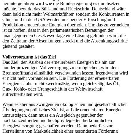
heruntergefahren wird wie die Bundesregierung es durchsetzen
möchte, bewirkt das Stillstand und Rückschritt. Deutschland wäre
dann bald nicht mehr Weltmarktführer, sondern die Konkurrenten in
China und in den USA werden uns bei der Erforschung und
Produktion erneuerbarer Energien überholen. Um das zu vermeiden,
ist zu hoffen, dass in den parlamentarischen Beratungen der
unausgegorenen Gesetzesvorlage eine Lösung gefunden wird, die
den Zeitraum der Absenkungen streckt und die Absenkungsschritte
gleitend gestaltet.
Vollversorgung ist das Ziel
Das Ziel, den Ausbau der erneuerbaren Energien bis hin zur
hundertprozentigen Vollversorgung zu ermöglichen, wird den
Brennstoffmarkt allmählich verschwinden lassen. Irgendwann wird
er nicht mehr vorhanden sein. Die Förderung der erneuerbaren
Energien ist aber nicht zweckmäßig, wenn gleichzeitig das Öl-,
Gas-, Kohle- oder Urangeschäft in der Weltwirtschaft
aufrechterhalten wird.
Wenn es aber aus zwingenden ökologischen und gesellschaftlichen
Überlegungen politisches Ziel ist, auf die erneuerbaren Energien
umzusteigen, dann muss ein Ausgleich gegenüber der
hochkonzentrierten und hochprivilegierten herkömmlichen
Energieversorgung geschaffen werden. Dann bedarf es zur
Herstellung von Marktgleichheit einer gesonderten Förderung