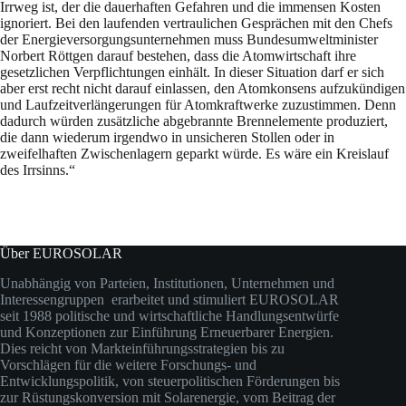
Irrweg ist, der die dauerhaften Gefahren und die immensen Kosten
ignoriert. Bei den laufenden vertraulichen Gesprächen mit den Chefs
der Energieversorgungsunternehmen muss Bundesumweltminister
Norbert Röttgen darauf bestehen, dass die Atomwirtschaft ihre
gesetzlichen Verpflichtungen einhält. In dieser Situation darf er sich
aber erst recht nicht darauf einlassen, den Atomkonsens aufzukündigen
und Laufzeitverlängerungen für Atomkraftwerke zuzustimmen. Denn
dadurch würden zusätzliche abgebrannte Brennelemente produziert,
die dann wiederum irgendwo in unsicheren Stollen oder in
zweifelhaften Zwischenlagern geparkt würde. Es wäre ein Kreislauf
des Irrsinns.“
Über EUROSOLAR
Unabhängig von Parteien, Institutionen, Unternehmen und
Interessengruppen erarbeitet und stimuliert EUROSOLAR
seit 1988 politische und wirtschaftliche Handlungsentwürfe
und Konzeptionen zur Einführung Erneuerbarer Energien.
Dies reicht von Markteinführungsstrategien bis zu
Vorschlägen für die weitere Forschungs- und
Entwicklungspolitik, von steuerpolitischen Förderungen bis
zur Rüstungskonversion mit Solarenergie, vom Beitrag der