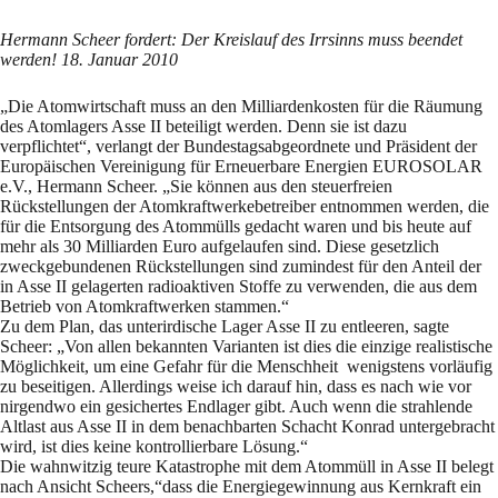
Hermann Scheer fordert: Der Kreislauf des Irrsinns muss beendet
werden! 18. Januar 2010
„Die Atomwirtschaft muss an den Milliardenkosten für die Räumung
des Atomlagers Asse II beteiligt werden. Denn sie ist dazu
verpflichtet“, verlangt der Bundestagsabgeordnete und Präsident der
Europäischen Vereinigung für Erneuerbare Energien EUROSOLAR
e.V., Hermann Scheer. „Sie können aus den steuerfreien
Rückstellungen der Atomkraftwerkebetreiber entnommen werden, die
für die Entsorgung des Atommülls gedacht waren und bis heute auf
mehr als 30 Milliarden Euro aufgelaufen sind. Diese gesetzlich
zweckgebundenen Rückstellungen sind zumindest für den Anteil der
in Asse II gelagerten radioaktiven Stoffe zu verwenden, die aus dem
Betrieb von Atomkraftwerken stammen.“
Zu dem Plan, das unterirdische Lager Asse II zu entleeren, sagte
Scheer: „Von allen bekannten Varianten ist dies die einzige realistische
Möglichkeit, um eine Gefahr für die Menschheit wenigstens vorläufig
zu beseitigen. Allerdings weise ich darauf hin, dass es nach wie vor
nirgendwo ein gesichertes Endlager gibt. Auch wenn die strahlende
Altlast aus Asse II in dem benachbarten Schacht Konrad untergebracht
wird, ist dies keine kontrollierbare Lösung.“
Die wahnwitzig teure Katastrophe mit dem Atommüll in Asse II belegt
nach Ansicht Scheers,“dass die Energiegewinnung aus Kernkraft ein