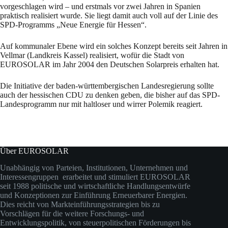
vorgeschlagen wird – und erstmals vor zwei Jahren in Spanien
praktisch realisiert wurde. Sie liegt damit auch voll auf der Linie des
SPD-Programms „Neue Energie für Hessen“.
Auf kommunaler Ebene wird ein solches Konzept bereits seit Jahren in
Vellmar (Landkreis Kassel) realisiert, wofür die Stadt von
EUROSOLAR im Jahr 2004 den Deutschen Solarpreis erhalten hat.
Die Initiative der baden-württembergischen Landesregierung sollte
auch der hessischen CDU zu denken geben, die bisher auf das SPD-
Landesprogramm nur mit haltloser und wirrer Polemik reagiert.
Über EUROSOLAR
Unabhängig von Parteien, Institutionen, Unternehmen und
Interessengruppen erarbeitet und stimuliert EUROSOLAR
seit 1988 politische und wirtschaftliche Handlungsentwürfe
und Konzeptionen zur Einführung Erneuerbarer Energien.
Dies reicht von Markteinführungsstrategien bis zu
Vorschlägen für die weitere Forschungs- und
Entwicklungspolitik, von steuerpolitischen Förderungen bis