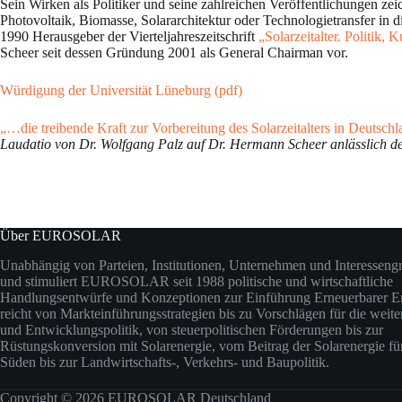
Sein Wirken als Politiker und seine zahlreichen Veröffentlichungen zei
Photovoltaik, Biomasse, Solararchitektur oder Technologietransfer 
1990 Herausgeber der Vierteljahreszeitschrift
„Solarzeitalter. Politik
Scheer seit dessen Gründung 2001 als General Chairman vor.
Würdigung der Universität Lüneburg (pdf)
„…die treibende Kraft zur Vorbereitung des Solarzeitalters in Deutsch
Laudatio von Dr. Wolfgang Palz auf Dr. Hermann Scheer anlässlich de
Über EUROSOLAR
Unabhängig von Parteien, Institutionen, Unternehmen und Interesseng
und stimuliert EUROSOLAR seit 1988 politische und wirtschaftliche
Handlungsentwürfe und Konzeptionen zur Einführung Erneuerbarer En
reicht von Markteinführungsstrategien bis zu Vorschlägen für die weit
und Entwicklungspolitik, von steuerpolitischen Förderungen bis zur
Rüstungskonversion mit Solarenergie, vom Beitrag der Solarenergie fü
Süden bis zur Landwirtschafts-, Verkehrs- und Baupolitik.
Copyright © 2026 EUROSOLAR Deutschland