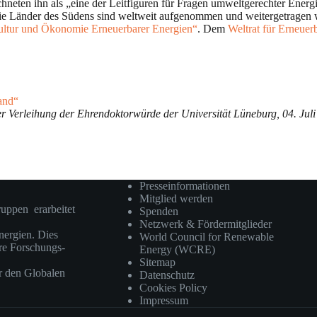
chneten ihn als „eine der Leitfiguren für Fragen umweltgerechter Energ
in die Länder des Südens sind weltweit aufgenommen und weitergetra
, Kultur und Ökonomie Erneuerbarer Energien“
. Dem
Weltrat für Erneuer
land“
r Verleihung der Ehrendoktorwürde der Universität Lüneburg, 04. Jul
Presseinformationen
Mitglied werden
ruppen erarbeitet
Spenden
Netzwerk & Fördermitglieder
ergien. Dies
World Council for Renewable
ere Forschungs-
Energy (WCRE)
Sitemap
r den Globalen
Datenschutz
Cookies Policy
Impressum