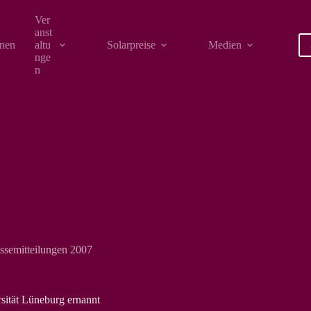
Ver
anst
onen
altu
Solarpreise
Medien
nge
n
ssemitteilungen 2007
ität Lüneburg ernannt