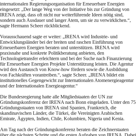
internationalen Regierungsorganisation für Erneuerbare Energien
eingesetzt: „Der lange Weg von der Initiative bis zur Gründung von
IRENA zeigt, dass oft nicht nur weiterführende Ideen nötig sind,
sondern auch Ausdauer und langer Atem, um sie zu verwirklichen.“,
sagte Hermann Scheer rückblickend.
Vorausschauend sagte er weiter: „IRENA wird Industrie- und
Entwicklungsländer bei der breiten und raschen Einführung von
Erneuerbaren Energien beraten und unterstützen. IRENA wird
praxisnahe und konkrete Politikberatung anbieten, den
Technologietransfer erleichtern und bei der Suche nach Finanzierung
für Erneuerbare Energien Projekte Unterstützung leisten. Die Agentur
wird den Austausch von Know-how fördern sowie die Ausbildung
von Fachkräften vorantreiben.“, sagte Scheer. „IRENA bildet ein
institutionelles Gegengewicht zur Internationalen Atomenergieagentur
und der Internationalen Energieagentur.“
Die Bundesregierung hatte alle Mitgliedstaaten der UN zur
Gründungskonferenz der IRENA nach Bonn eingeladen. Unter den 75
Gründungsstaaten von IRENA sind Spanien, Frankreich, die
skandinavischen Länder, die Türkei, die Vereinigten Arabischen
Emirate, Ägypten, Indien, Chile, Kolumbien, Nigeria und Kenia.
Am Tag nach der Gründungskonferenz beraten die Zeichnerstaaten
über die nächsten Schritte und die ersten Aufgaben von IRENA. Dabei