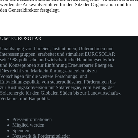
werden die Auswahlverfahren für den Sitz der Organisation und für
den Generaldirektor festgelegt.
Über EUROSOLAR
Unabhängig von Parteien, Institutionen, Unternehmen und
Interessengruppen erarbeitet und stimuliert EUROSOLAR
seit 1988 politische und wirtschaftliche Handlungsentwürfe
und Konzeptionen zur Einführung Erneuerbarer Energien.
Dies reicht von Markteinführungsstrategien bis zu
Vorschlägen für die weitere Forschungs- und
Entwicklungspolitik, von steuerpolitischen Förderungen bis
zur Rüstungskonversion mit Solarenergie, vom Beitrag der
Solarenergie für den Globalen Süden bis zur Landwirtschafts-,
Verkehrs- und Baupolitik.
Presseinformationen
Mitglied werden
Spenden
Netzwerk & Fördermitglieder