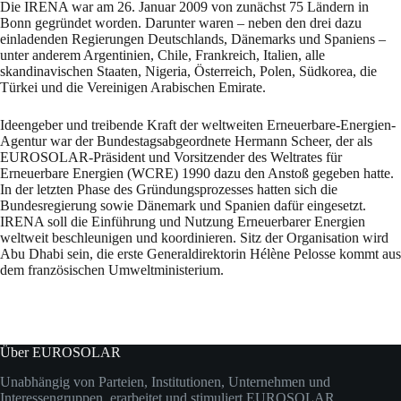
Die IRENA war am 26. Januar 2009 von zunächst 75 Ländern in
Bonn gegründet worden. Darunter waren – neben den drei dazu
einladenden Regierungen Deutschlands, Dänemarks und Spaniens –
unter anderem Argentinien, Chile, Frankreich, Italien, alle
skandinavischen Staaten, Nigeria, Österreich, Polen, Südkorea, die
Türkei und die Vereinigen Arabischen Emirate.
Ideengeber und treibende Kraft der weltweiten Erneuerbare-Energien-
Agentur war der Bundestagsabgeordnete Hermann Scheer, der als
EUROSOLAR-Präsident und Vorsitzender des Weltrates für
Erneuerbare Energien (WCRE) 1990 dazu den Anstoß gegeben hatte.
In der letzten Phase des Gründungsprozesses hatten sich die
Bundesregierung sowie Dänemark und Spanien dafür eingesetzt.
IRENA soll die Einführung und Nutzung Erneuerbarer Energien
weltweit beschleunigen und koordinieren. Sitz der Organisation wird
Abu Dhabi sein, die erste Generaldirektorin Hélène Pelosse kommt aus
dem französischen Umweltministerium.
Über EUROSOLAR
Unabhängig von Parteien, Institutionen, Unternehmen und
Interessengruppen erarbeitet und stimuliert EUROSOLAR