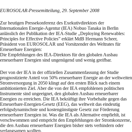
EUROSOLAR-Pressemitteilung, 29. September 2008
Zur heutigen Pressekonferenz des Exekutivdirektors der
Internationalen Energie-Agentur (IEA) Nobuo Tanaka in Berlin
anlässlich der Publikation der IEA-Studie „Deploying Renewables:
Principles for Effective Policies” erklärt MdB Hermann Scheer,
Präsident von EUROSOLAR und Vorsitzender des Weltrates für
Erneuerbare Energien:
Die Empfehlungen des IEA-Direktors für den globalen Ausbau
erneuerbarer Energien sind ungenügend und wenig greifbar.
Der von der IEA in der offiziellen Zusammenfassung der Studie
prognostizierte Anteil von 50% erneuerbarer Energie an der weltweiten
Stromversorgung in 2050 klingt auf den ersten Blick nach einem
ambitionierten Ziel. Aber die von der IEA empfohlenen politischen
Instrumente sind ungeeignet, den globalen Ausbau erneuerbarer
Energien zu erreichen. Die IEA bekräftigt ihre Vorbehalte gegen das
Erneuerbare-Energien-Gesetz (EEG), das weltweit das eindeutig
erfolgsdynamischste und kostengünstigste Gesetz zur Förderung
erneuerbarer Energien ist. Was die IEA als Alternative empfiehlt, ist
verschwommen und entspricht den Empfehlungen der Stromkonzerne,
die den Ausbau erneuerbarer Energien bisher stets verhindern oder
verlangsamen wollten.