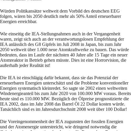
Würden Politikansätze weltweit dem Vorbild des deutschen EEG
folgen, wären bis 2050 deutlich mehr als 50% Anteil erneuerbarer
Energien erreichbar.
Wie einseitig die IEA-Stellungnahmen auch in der Vergangenheit
waren, zeigt sich auch an der verantwortungslosen Empfehlung der
IEA anlässlich des G8 Gipfels im Juli 2008 in Japan, bis zum Jahr
2050 weltweit über 1.000 neue Atomkraftwerke zu bauen. Das würde
bedeuten, dass im Laufe der nächsten 40 Jahre alle 15 Tage ein neuer
Atomreaktor in Betrieb gehen müsste. Dies ist eine Horrorvision, die
außerhalb jeder Realität ist!
Die IEA ist einschlägig dafür bekannt, dass sie das Potenzial der
erneuerbaren Energien unterschätzt und die Probleme konventioneller
Energien systematisch kleinredet. So sagte sie 2002 einen weltweiten
Windenergieanteil bis zum Jahr 2020 von 100.000 MW voraus. Bereits
heute sind es 110.000 MW. Bezüglich der Ölpreise prognostizierte die
IEA 2002, dass im Jahr 2008 das Barrel Öl 22 Dollar kosten würde.
Tatsächlich sind es im Jahresdurchschnitt 2008 weit über 100 Dollar!
Die Voreingenommenheit der IEA zugunsten der fossilen Energien
und der Atomenergie unterstreicht, wie dringend notwendig die