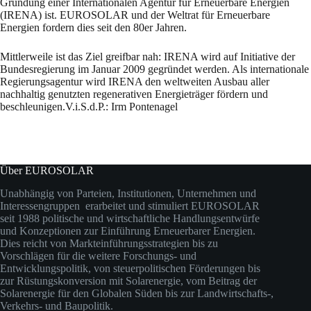
Gründung einer Internationalen Agentur für Erneuerbare Energien
(IRENA) ist. EUROSOLAR und der Weltrat für Erneuerbare
Energien fordern dies seit den 80er Jahren.
Mittlerweile ist das Ziel greifbar nah: IRENA wird auf Initiative der
Bundesregierung im Januar 2009 gegründet werden. Als internationale
Regierungsagentur wird IRENA den weltweiten Ausbau aller
nachhaltig genutzten regenerativen Energieträger fördern und
beschleunigen.V.i.S.d.P.: Irm Pontenagel
Über EUROSOLAR
Unabhängig von Parteien, Institutionen, Unternehmen und
Interessengruppen erarbeitet und stimuliert EUROSOLAR
seit 1988 politische und wirtschaftliche Handlungsentwürfe
und Konzeptionen zur Einführung Erneuerbarer Energien.
Dies reicht von Markteinführungsstrategien bis zu
Vorschlägen für die weitere Forschungs- und
Entwicklungspolitik, von steuerpolitischen Förderungen bis
zur Rüstungskonversion mit Solarenergie, vom Beitrag der
Solarenergie für den Globalen Süden bis zur Landwirtschafts-,
Verkehrs- und Baupolitik.