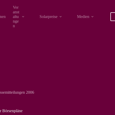
Ver
anst
onen
altu
Solarpreise
Medien
nge
n
ssemitteilungen 2006
er Börsenpläne