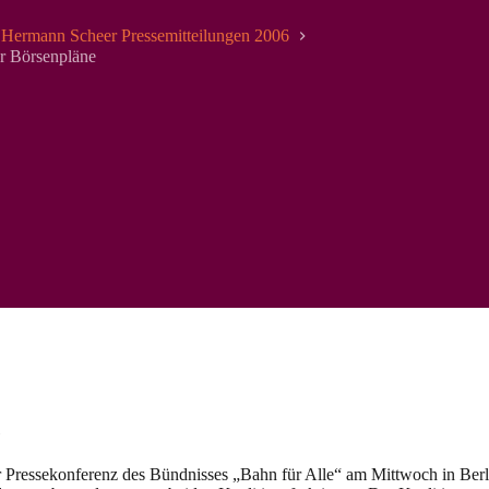
Hermann Scheer Pressemitteilungen 2006
er Börsenpläne
ressekonferenz des Bündnisses „Bahn für Alle“ am Mittwoch in Berli