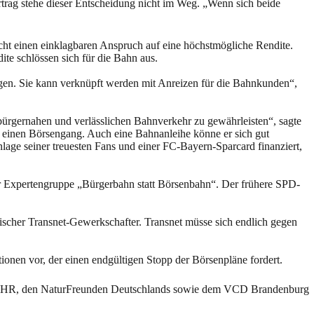
trag stehe dieser Entscheidung nicht im Weg. „Wenn sich beide
recht einen einklagbaren Anspruch auf eine höchstmögliche Rendite.
te schlössen sich für die Bahn aus.
hlagen. Sie kann verknüpft werden mit Anreizen für die Bahnkunden“,
bürgernahen und verlässlichen Bahnverkehr zu gewährleisten“, sagte
 einen Börsengang. Auch eine Bahnanleihe könne er sich gut
age seiner treuesten Fans und einer FC-Bayern-Sparcard finanziert,
n der Expertengruppe „Bürgerbahn statt Börsenbahn“. Der frühere SPD-
ischer Transnet-Gewerkschafter. Transnet müsse sich endlich gegen
ionen vor, der einen endgültigen Stopp der Börsenpläne fordert.
EHR, den NaturFreunden Deutschlands sowie dem VCD Brandenburg