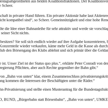
stagsabgeordneten aus beiden Koalitionsfraktionen. Der Koalitionsver
e Scheer.
schaft in privater Hand führen. Ein privater Aktionär habe laut Aktien
icht kompatibel sind“, so Scheer. Gemeinnützigkeit und eine hohe Rendi
alte die Idee einer Bahnanleihe für sehr attraktiv und werde sie vorsc
seiner Sicht nichts.
itzen? Sie soll sich endlich wieder auf ihre Aufgabe konzentrieren, 
onzernteile wieder verkaufen, käme mehr Geld in die Kasse als durch
lub den Börsengang des Klubs ablehnt und sich primär über die Geldanl
te ist. Unser Ziel ist der Status quo plus.“, erklärte Peter Conradi vo
egierung Pflichten, aber auch Rechte gegenüber der Bahn gibt.“
 von „Bahn von unten“ klar, einem Zusammenschluss privatisierungskrit
rung kommen die Interessen der Beschäftigten unter die Räder.“
-Privatisierung und stellte einen Musterantrag für die Bundestagsfrakt
OD, BUND, „Bürgerbahn statt Börsenbahn“, „Bahn von unten“, UMK