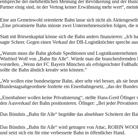
entspreche der mehrheitlichen Meinung der Bevölkerung und der Bunde
Partner einig sind, ist der Vertrag keiner Erwähnung mehr wert“, meint
Eine am Gemeinwohl orientierte Bahn lasse sich nicht als Aktiengesell
„Eine privatisierte Bahn müsste zwei Unternehmenszielen folgen, die n
Statt mit Börsenkapital könne sich die Bahn anders finanzieren: „Ich h
sagte Scheer. Gegen einen Verkauf der DB-Logistiktöchter spreche aus 
„Warum muss die Bahn globale Speditionen und Logistikunternehmen bes
Winfried Wolf von „Bahn für Alle“. Würde man die branchenfremden K
vorstellen. „Wenn der FC Bayern München als erfolgreichster Fußballc
sollte die Bahn ähnlich kreativ sein können.“
„Wir wollen eine bundeseigene Bahn, aber sehr viel besser, als sie heu
Bundestagsabgeordnete forderte ein Eisenbahngesetz, „das der Bundesr
„Eisenbahner wollen keine Privatisierung“, stellte Hans-Gerd Öfinger
den Ausverkauf der Bahn positionieren. Öfinger: „Bei jeder Privatisie
Das Bündnis „Bahn für Alle“ begrüßte das absehbare Scheitern der Bahn
Das Bündnis „Bahn für Alle“ wird getragen von Attac, ROBIN WO
und setzt sich ein für eine verbesserte Bahn in öffentlicher Hand.