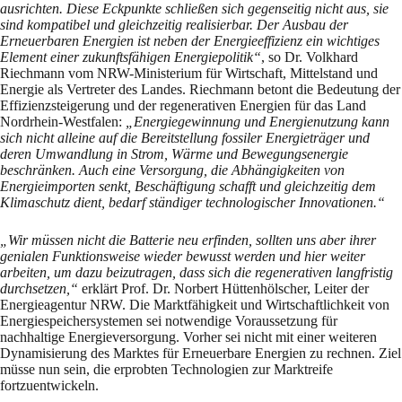
ausrichten. Diese Eckpunkte schließen sich gegenseitig nicht aus, sie
sind kompatibel und gleichzeitig realisierbar. Der Ausbau der
Erneuerbaren Energien ist neben der Energieeffizienz ein wichtiges
Element einer zukunftsfähigen Energiepolitik“
, so Dr. Volkhard
Riechmann vom NRW-Ministerium für Wirtschaft, Mittelstand und
Energie als Vertreter des Landes. Riechmann betont die Bedeutung der
Effizienzsteigerung und der regenerativen Energien für das Land
Nordrhein-Westfalen:
„Energiegewinnung und Energienutzung kann
sich nicht alleine auf die Bereitstellung fossiler Energieträger und
deren Umwandlung in Strom, Wärme und Bewegungsenergie
beschränken. Auch eine Versorgung, die Abhängigkeiten von
Energieimporten senkt, Beschäftigung schafft und gleichzeitig dem
Klimaschutz dient, bedarf ständiger technologischer Innovationen.“
„Wir müssen nicht die Batterie neu erfinden, sollten uns aber ihrer
genialen Funktionsweise wieder bewusst werden und hier weiter
arbeiten, um dazu beizutragen, dass sich die regenerativen langfristig
durchsetzen,“
erklärt Prof. Dr. Norbert Hüttenhölscher, Leiter der
Energieagentur NRW. Die Marktfähigkeit und Wirtschaftlichkeit von
Energiespeichersystemen sei notwendige Voraussetzung für
nachhaltige Energieversorgung. Vorher sei nicht mit einer weiteren
Dynamisierung des Marktes für Erneuerbare Energien zu rechnen. Ziel
müsse nun sein, die erprobten Technologien zur Marktreife
fortzuentwickeln.