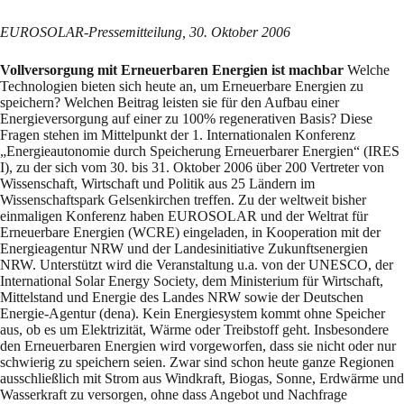
EUROSOLAR-Pressemitteilung, 30. Oktober 2006
Vollversorgung mit Erneuerbaren Energien ist machbar
Welche
Technologien bieten sich heute an, um Erneuerbare Energien zu
speichern? Welchen Beitrag leisten sie für den Aufbau einer
Energieversorgung auf einer zu 100% regenerativen Basis? Diese
Fragen stehen im Mittelpunkt der 1. Internationalen Konferenz
„Energieautonomie durch Speicherung Erneuerbarer Energien“ (IRES
I), zu der sich vom 30. bis 31. Oktober 2006 über 200 Vertreter von
Wissenschaft, Wirtschaft und Politik aus 25 Ländern im
Wissenschaftspark Gelsenkirchen treffen. Zu der weltweit bisher
einmaligen Konferenz haben EUROSOLAR und der Weltrat für
Erneuerbare Energien (WCRE) eingeladen, in Kooperation mit der
Energieagentur NRW und der Landesinitiative Zukunftsenergien
NRW. Unterstützt wird die Veranstaltung u.a. von der UNESCO, der
International Solar Energy Society, dem Ministerium für Wirtschaft,
Mittelstand und Energie des Landes NRW sowie der Deutschen
Energie-Agentur (dena). Kein Energiesystem kommt ohne Speicher
aus, ob es um Elektrizität, Wärme oder Treibstoff geht. Insbesondere
den Erneuerbaren Energien wird vorgeworfen, dass sie nicht oder nur
schwierig zu speichern seien. Zwar sind schon heute ganze Regionen
ausschließlich mit Strom aus Windkraft, Biogas, Sonne, Erdwärme und
Wasserkraft zu versorgen, ohne dass Angebot und Nachfrage