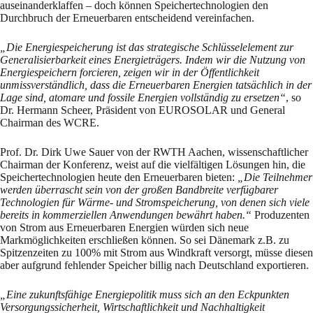
auseinanderklaffen – doch können Speichertechnologien den
Durchbruch der Erneuerbaren entscheidend vereinfachen.
„Die Energiespeicherung ist das strategische Schlüsselelement zur
Generalisierbarkeit eines Energieträgers. Indem wir die Nutzung von
Energiespeichern forcieren, zeigen wir in der Öffentlichkeit
unmissverständlich, dass die Erneuerbaren Energien tatsächlich in der
Lage sind, atomare und fossile Energien vollständig zu ersetzen“
, so
Dr. Hermann Scheer, Präsident von EUROSOLAR und General
Chairman des WCRE.
Prof. Dr. Dirk Uwe Sauer von der RWTH Aachen, wissenschaftlicher
Chairman der Konferenz, weist auf die vielfältigen Lösungen hin, die
Speichertechnologien heute den Erneuerbaren bieten:
„Die Teilnehmer
werden überrascht sein von der großen Bandbreite verfügbarer
Technologien für Wärme- und Stromspeicherung, von denen sich viele
bereits in kommerziellen Anwendungen bewährt haben.“
Produzenten
von Strom aus Erneuerbaren Energien würden sich neue
Markmöglichkeiten erschließen können. So sei Dänemark z.B. zu
Spitzenzeiten zu 100% mit Strom aus Windkraft versorgt, müsse diesen
aber aufgrund fehlender Speicher billig nach Deutschland exportieren.
„Eine zukunftsfähige Energiepolitik muss sich an den Eckpunkten
Versorgungssicherheit, Wirtschaftlichkeit und Nachhaltigkeit