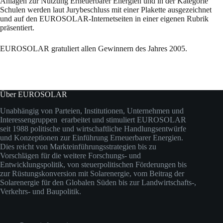
Anlagen zur Nutzung Erneuerbarer Energien und in der Kategorie
Schulen werden laut Jurybeschluss mit einer Plakette ausgezeichnet
und auf den EUROSOLAR-Internetseiten in einer eigenen Rubrik
präsentiert.
EUROSOLAR gratuliert allen Gewinnern des Jahres 2005.
Über EUROSOLAR
Unabhängig von Parteien, Institutionen, Unternehmen und
Interessengruppen erarbeitet und stimuliert EUROSOLAR
seit 1988 politische und wirtschaftliche Handlungsentwürfe
und Konzeptionen zur Einführung Erneuerbarer Energien.
Dies reicht von Markteinführungsstrategien bis zu
Vorschlägen für die weitere Forschungs- und
Entwicklungspolitik, von steuerpolitischen Förderungen bis
zur Rüstungskonversion mit Solarenergie, vom Beitrag der
Solarenergie für den Globalen Süden bis zur Landwirtschafts-,
Verkehrs- und Baupolitik.